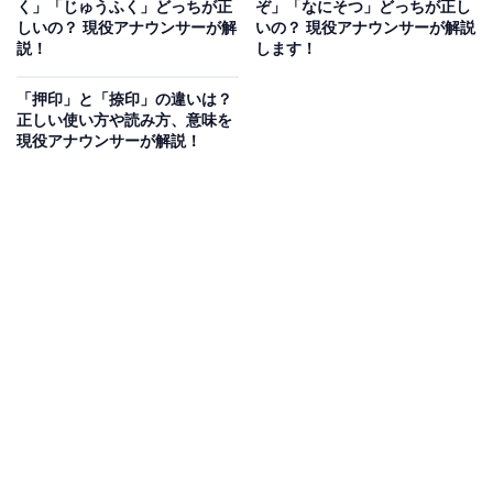
く」「じゅうふく」どっちが正
ぞ」「なにそつ」どっちが正し
類語を解説
しいの？ 現役アナウンサーが解
いの？ 現役アナウンサーが解説
説！
します！
「押印」と「捺印」の違いは？
正しい使い方や読み方、意味を
現役アナウンサーが解説！
「訃報」の正しい読み方は「ふほう」
人が亡くなったことを知らせる
「訃報」の正しい読み方