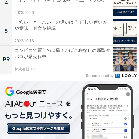
「せこう」どっち？ 意味や「施工」との違...
4
2023/10/26
「怖い」と「恐い」の違いは？ 正しい使い方
や意味、例文を解説
5
2023/10/16
「訃報」の間違った読み方「けいほう」「とほ
コンビニで買うのは損！たばこ税なしの新型タ
う」
バコが爆売れ中
PR
「訃報」の正しい読み方は「ふほう」ですが、「けいほ
株式会社HAL
Recommended by
う」や「とほう」といった読み方を耳にすることがある
かもしれません。これらはいずれも誤った読み方です
が、なぜこのように読まれてしまうのでしょうか。
・【誤】けいほう
「けいほう」と読んでしまう背景には、
「訃」という漢
字が「計」という漢字と似ている
ことが関係しているか