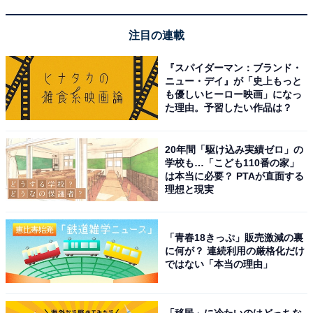
もしれません。「時計」や「計算」などの言葉で使われ
る「計」は、小学2年生で習う常用漢字で、多くの人に
注目の連載
なじみがあります。
『スパイダーマン：ブランド・
ニュー・デイ』が「史上もっと
「訃」という漢字に比べると日常生活でもよく目にする
も優しいヒーロー映画」になっ
ため混同し、「訃報」を「けいほう」と読んでしまうの
た理由。予習したい作品は？
かもしれません。
20年間「駆け込み実績ゼロ」の
・【誤】とほう
学校も…「こども110番の家」
は本当に必要？ PTAが直面する
「とほう」と誤って読んでしまう背景には、
「訃」の漢
理想と現実
字のつくりの部分にある「卜」が、カタカナの「ト」と
似ている
ことによるものだと考えられます。
「青春18きっぷ」販売激減の裏
に何が？ 連続利用の厳格化だけ
「卜」は漢字で、「ボク」や「うらなう」と読みます。
ではない「本当の理由」
「と」という読み方はありませんが、その形から「と」
と読みたくなってしまうのかもしれません。日本テレビ
「移民」に冷たいのはどっちな