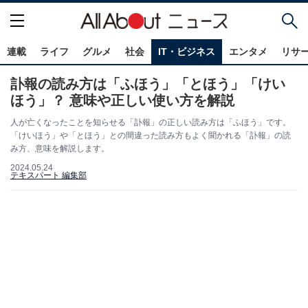
連載
ライフ
グルメ
社会
IT・ビジネス
エンタメ
リサ
訃報の読み方は「ふほう」「とほう」「けい
ほう」？ 意味や正しい使い方を解説
人が亡くなったことを知らせる「訃報」の正しい読み方は「ふほう」です。
「けいほう」や「とほう」との間違った読み方もよく聞かれる「訃報」の読
み方、意味を解説します。
2024.05.24
テキスパート 編集部