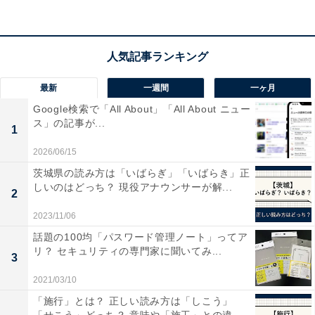
は「ふほう」
です。
「訃」という漢字の読み方は「フ」、この字自体に「人
の死を知らせる」という意味があります。
最新
一週間
一ヶ月
Google検索で「All About」「All About ニュー
「訃報」以外にも「訃音（ふいん）」や「訃告（ふこ
ス」の記事が...
1
く）」といった言葉にもこの漢字が使われており、いず
2026/06/15
れも「人の死の報せ」を意味します。
茨城県の読み方は「いばらぎ」「いばらき」正
しいのはどっち？ 現役アナウンサーが解...
2
2023/11/06
話題の100均「パスワード管理ノート」ってア
リ？ セキュリティの専門家に聞いてみ...
3
2021/03/10
「施行」とは？ 正しい読み方は「しこう」