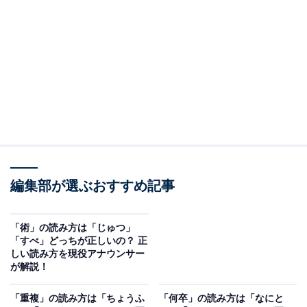
「訃報」の意味とは
訃報とは、人の死亡を伝える報告や通知のことを指しま
す。
例えば、「先生の訃報が届く」や「友人の訃報に接す
る」などと使います。
編集部が選ぶおすすめ記事
似た言葉に「凶報」や「悲報」がありますが、それぞれ
悪い報せや悲しい報せ全般を意味するのに対し、「訃
報」は人の死の報せのみを表すところに違いがありま
「術」の読み方は「じゅつ」
「すべ」どっちが正しいの？ 正
す。
しい読み方を現役アナウンサー
が解説！
関連記事：
「重複」の読み方は「ちょうふ
「何卒」の読み方は「なにと
「悲報」とは？ 訃報との違いや使い方、例文、対義語、