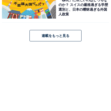
の水卜（みうら）アナウンサーの愛称も「みとちゃん」
のか？ スイスの厳格過ぎる学歴
選別と、日本の曖昧過ぎる外国
ですよね。
人政策
この、ついつい「と」と読みたくなる「卜」が「訃」の
一部に入っていることから、「訃報」を「とほう」と誤
連載をもっと見る
読してしまうのかもしれません。
「訃報」の正しい読み方を覚えておこう
日常生活で接する機会の少ない言葉は、正しい読み方に
迷うことがあるかもれません。
「訃報」の正しい読み方は「ふほう」と、この機会に覚
えてみてください。
使う場面は少ないかもしれませんが、「訃報」という言