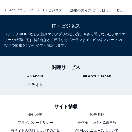
葉は誰かが亡くなったときに使われるものなので、厳粛
All About ニュース
IT・ビジネス
訃報の読み方は「ふほう」「とほう」「けいほう」？ 意味や正しい使い方を解説
な場面で誤った言葉遣いをしてしまわないよう気を付け
たいものですね。
IT・ビジネス
メルカリやLINEなど人気スマホアプリの使い方、今さら聞けないビジネスマ
関連記事：
ナーや転職に関する話題など、若手からベテランまで、ビジネスパーソンに
悲報（ひほう）とは？ 訃報との違いや使い方、類語・言
役立つ情報を分かりやすく解説します。
い換え表現を解説
関連サービス
こちらもおすすめ
All About
All About Japan
「世論」の読み方は「よろん」「せろん」どっ
イチオシ
ちが正しいの？ 現役アナウンサーが解説！
サイト情報
会社概要
広告掲載
プライバシーポリシー
著作権・商標・免責事項
当サイトの情報についての注意
All About ニュースについて