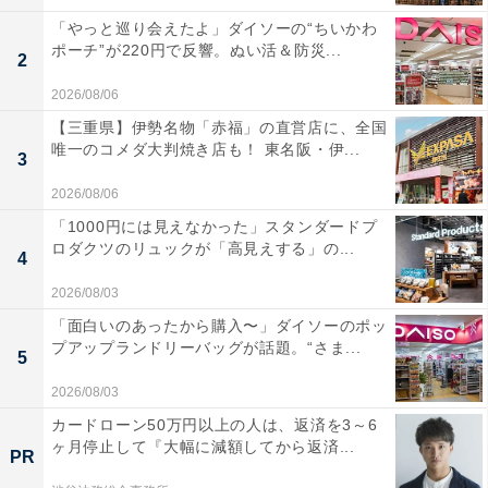
「やっと巡り会えたよ」ダイソーの“ちいかわ
ポーチ”が220円で反響。ぬい活＆防災...
2
2026/08/06
【三重県】伊勢名物「赤福」の直営店に、全国
唯一のコメダ大判焼き店も！ 東名阪・伊...
3
2026/08/06
「1000円には見えなかった」スタンダードプ
ロダクツのリュックが「高見えする」の...
4
2026/08/03
「面白いのあったから購入〜」ダイソーのポッ
プアップランドリーバッグが話題。“さま...
5
2026/08/03
カードローン50万円以上の人は、返済を3～6
ヶ月停止して『大幅に減額してから返済...
PR