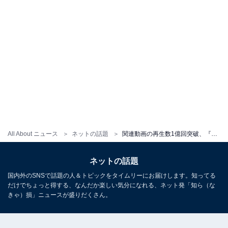
All About ニュース
ネットの話題
関連動画の再生数1億回突破、『Breaking Down6』が11月に開催決定！ スペシャルアドバイザー朝倉未来VS.メイウェザー戦も目前
ネットの話題
国内外のSNSで話題の人＆トピックをタイムリーにお届けします。知ってる
だけでちょっと得する、なんだか楽しい気分になれる、ネット発「知ら（な
きゃ）損」ニュースが盛りだくさん。