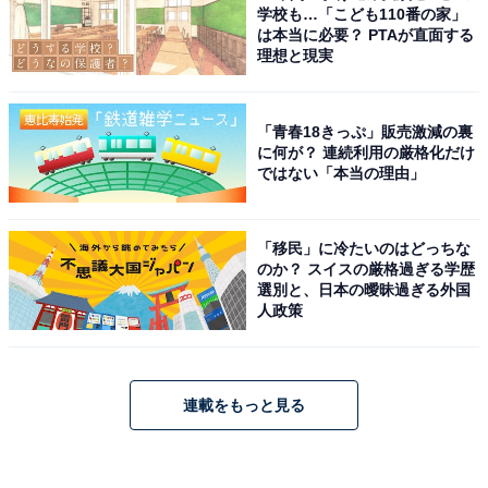
学校も…「こども110番の家」
は本当に必要？ PTAが直面する
理想と現実
「青春18きっぷ」販売激減の裏
に何が？ 連続利用の厳格化だけ
ではない「本当の理由」
「移民」に冷たいのはどっちな
のか？ スイスの厳格過ぎる学歴
選別と、日本の曖昧過ぎる外国
人政策
連載をもっと見る