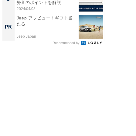
発音のポイントを解説
は和の
が...
2024/04/08
2026/08/0
Jeep アソビュー！ギフト当
シェア別荘
たる
wners
PR
PR
Jeep Japan
COCO VIL
Recommended by