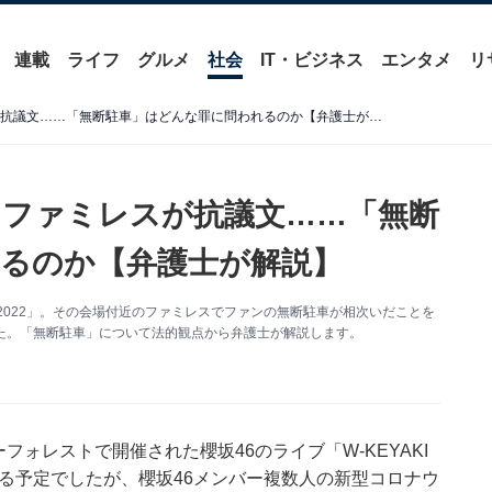
連載
ライフ
グルメ
社会
IT・ビジネス
エンタメ
リ
櫻坂46ファンの迷惑行為にファミレスが抗議文……「無断駐車」はどんな罪に問われるのか【弁護士が解説】
にファミレスが抗議文……「無断
るのか【弁護士が解説】
FES.2022」。その会場付近のファミレスでファンの無断駐車が相次いだことを
た。「無断駐車」について法的観点から弁護士が解説します。
フォレストで開催された櫻坂46のライブ「W-KEYAKI
行われる予定でしたが、櫻坂46メンバー複数人の新型コロナウ