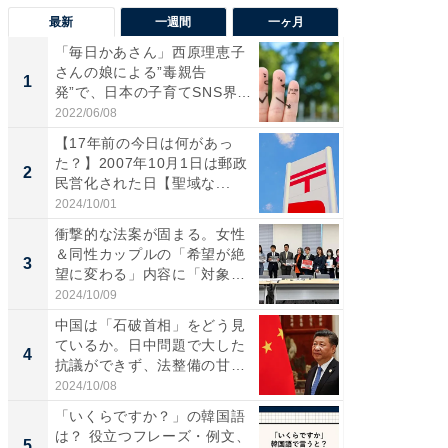
最新
一週間
一ヶ月
「毎日かあさん」西原理恵子
「気に
さんの娘による”毒親告
る〜」3
1
1
発”で、日本の子育てSNS界隈
バー」
が...
好...
2022/06/08
2026/07/3
【17年前の今日は何があっ
【三重
た？】2007年10月1日は郵政
「鈴鹿天
2
2
民営化された日【聖域な...
は100
2024/10/01
2026/08/0
衝撃的な法案が固まる。女性
「ミニオ
＆同性カップルの「希望が絶
ッグ！ 
3
3
望に変わる」内容に「対象者
ど、夏限
の...
2024/10/09
2026/08/0
中国は「石破首相」をどう見
ステラ
ているか。日中問題で大した
詰め放題
4
4
抗議ができず、法整備の甘い
00円で「
日...
2024/10/08
2026/08/0
「いくらですか？」の韓国語
【埼玉
は？ 役立つフレーズ・例文、
「行田天
5
5