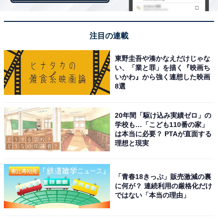
支払い方法がクレジットカード決済の分割払いの場合、
今後の支払いも必要です。クレジットカード会社は契約
注目の連載
者に代わってすでにサロンに料金を支払い済みであり、
サロンが倒産したことは支払いを拒否できる理由になら
東野圭吾や湊かなえだけじゃな
ないからです。クレジットカード会社に対して「支払停
い、「業と罪」を描く『映画ち
いかわ』から強く連想した映画
止の抗弁書」というものを出して支払いを止めることが
8選
考えられますが、支払いそのものをなくすことはできま
せん。
20年間「駆け込み実績ゼロ」の
学校も…「こども110番の家」
は本当に必要？ PTAが直面する
また、施術をまだ受けていない分の一括払いした代金
理想と現実
は、返還されることはないとお考えください。返金され
るかどうかは破産手続きの中で処理されることになりま
すが、財産がないから破産しているわけですし、破産す
「青春18きっぷ」販売激減の裏
に何が？ 連続利用の厳格化だけ
る脱毛サロンの財産からは税金や従業員の給料などから
ではない「本当の理由」
優先して支払われます。そうすると施術が済んでいない
人への返金までは配当がなされないことが見込まれま