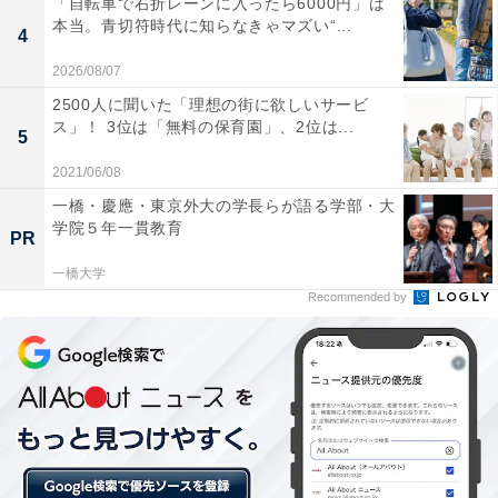
「自転車で右折レーンに入ったら6000円」は
本当。青切符時代に知らなきゃマズい“...
4
2026/08/07
2500人に聞いた「理想の街に欲しいサービ
ス」！ 3位は「無料の保育園」、2位は...
5
2021/06/08
一橋・慶應・東京外大の学長らが語る学部・大
学院５年一貫教育
PR
一橋大学
Recommended by
すでに契約済みの未払い分はどうなるのか……支
払い続ける？ 返金される？