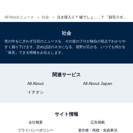
点
現実問題として、サロンの経営状況を把握することは困
All About ニュース
社会
泣き寝入り？ 噓でしょ……？ 「脱毛ラボ」運営会社が破産で困惑の声、今後の支払いはどうなるのか【弁護士が解説】
難です。今回のように突然破産することになったと知ら
社会
されますので、基本的には予兆もありません。そこで働
いている従業員も知らされていないことがほとんどで
世の中をにぎわず注目のニュースを、その道のプロが独自の視点でわかりや
すく掘り下げます。読めば話のネタになる、視野が広がる、いつでも何かを
す。
「発見」できる情報をお伝えします。
ですから、事前に経営危機を察知し、契約自体を締結し
関連サービス
ないという対策は不可能と言えます。
All About
All About Japan
そこで仮に契約締結するにしても、複数回の施術に先行
イチオシ
して一括で支払うことを回避すること、施術期間中で回
数がまだ残っているのに新たに支払わないようにするこ
サイト情報
とが考えられます。前述の通り、利用先の脱毛サロンが
会社概要
広告掲載
倒産しても支払いは続きますので、万が一のことがあっ
プライバシーポリシー
著作権・商標・免責事項
たときの損害を少なくする対策が必要です。