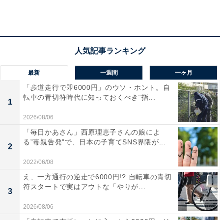
る手続きです。分配するだけの財産がない場合には、分
配しないこともあります。その結果、債務者の債務はな
くなり、経済的に再起することが可能となります。
もう少し分かりやすく説明すると、債務を支払うことが
最新
一週間
一ヶ月
できなくなった人（会社）について、第三者関与の下で
「歩道走行で即6000円」のウソ・ホント。自
残っている財産を債権者に配る手続きです。さらに平た
転車の青切符時代に知っておくべき“指...
1
く言えば「債務を支払えなくてごめんなさい。残ってい
2026/08/06
る財産を皆さんに配ります。これ以上はもう支払えませ
「毎日かあさん」西原理恵子さんの娘によ
んので許してください」といったイメージです。
る”毒親告発”で、日本の子育てSNS界隈が...
2
なお、本来であれば債権者に債権を届け出させ、破産管
2022/06/08
財人が配当できるかどうかを検討していくことになりま
え、一方通行の逆走で6000円!? 自転車の青切
符スタートで実はアウトな「やりが...
すが、今回の場合には配当できるだけの財産がないと見
3
込まれるので債権を届け出る手続きは行われないでしょ
2026/08/06
う。