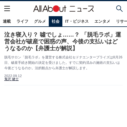
連載
ライフ
グルメ
社会
IT・ビジネス
エンタメ
リサ
泣き寝入り？ 噓でしょ……？ 「脱毛ラボ」運
営会社が破産で困惑の声、今後の支払いはど
うなるのか【弁護士が解説】
脱毛サロン「脱毛ラボ」を運営する株式会社セドナエンタープライズは8月26
日、破産手続き開始の決定を受けました。すでに契約済みの施術の支払いは
今後どうなるのか。法的観点から弁護士が解説します。
2022.09.12
鬼沢 健士