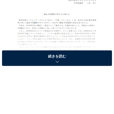
破産手続開始に関するお知らせ（画像は
公式サイト※1
から引用／執筆時点
続きを読む
の情報）
同社は新型コロナウイルス感染症の拡大以降、主軸のサ
ロン事業において時短営業や休業を繰り返しており、ま
た、すでに契約済みの顧客からプランの解約が相次いだ
ことで資金繰りが逼迫（ひっぱく）したため、今回の破
産申し立てに至ったといいます。