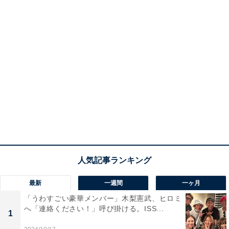
最新
一週間
一ヶ月
「うわすごい豪華メンバー」木梨憲武、ヒロミ
へ「連絡ください！」呼び掛ける。ISS...
1