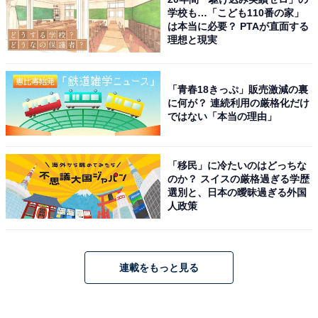
学校も…「こども110番の家」
は本当に必要？ PTAが直面する
理想と現実
「青春18きっぷ」販売激減の裏
に何が？ 連続利用の厳格化だけ
ではない「本当の理由」
「移民」に冷たいのはどっちな
のか？ スイスの厳格過ぎる学歴
選別と、日本の曖昧過ぎる外国
人政策
連載をもっと見る