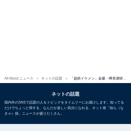
All About ニュース
ネットの話題
「超絶イケメン」金爆・樽美酒研二、眼鏡×パーマでの“顔出し”ショット公開！ 「完璧なビジュアル」の声
ネットの話題
国内外のSNSで話題の人＆トピックをタイムリーにお届けします。知ってる
だけでちょっと得する、なんだか楽しい気分になれる、ネット発「知ら（な
きゃ）損」ニュースが盛りだくさん。