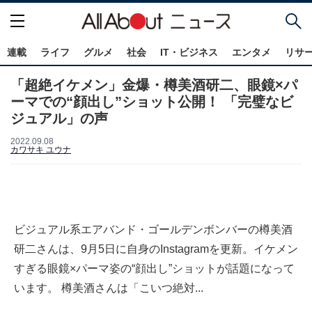
連載
ライフ
グルメ
社会
IT・ビジネス
エンタメ
リサ
「超絶イケメン」金爆・樽美酒研二、眼鏡×パ
ーマでの“顔出し”ショット公開！ 「完璧なビ
ジュアル」の声
2022.09.08
カワサキ ユウナ
ビジュアル系エアバンド・ゴールデンボンバーの樽美酒
研二さんは、9月5日に自身のInstagramを更新。イケメン
すぎる眼鏡×パーマ姿の“顔出し”ショットが話題になって
います。 樽美酒さんは「こいつ絶対...