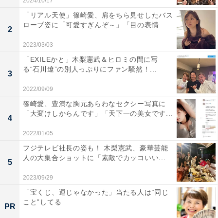
2024/10/17
「リアル天使」篠崎愛、肩をちら見せしたバス
ローブ姿に「可愛すぎんぞ～」「目の表情...
2
2023/03/03
「EXILEかと」木梨憲武＆ヒロミの間に写
る“石川遼”の別人っぷりにファン騒然！...
3
2022/09/09
篠崎愛、豊満な胸元あらわなセクシー写真に
「大変けしからんです」「天下一の美女です...
4
2022/01/05
フジテレビ社長の姿も！ 木梨憲武、豪華芸能
人の大集合ショットに「素敵でカッコいい...
5
2023/09/29
「宝くじ、運じゃなかった」当たる人は“同じ
こと”してる
PR