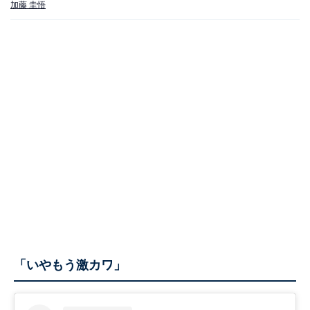
加藤 圭悟
「いやもう激カワ」