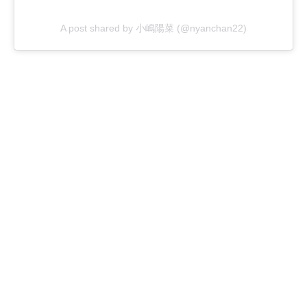
A post shared by 小嶋陽菜 (@nyanchan22)