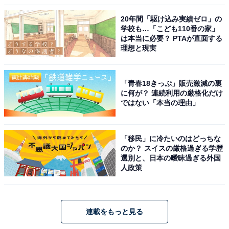
20年間「駆け込み実績ゼロ」の
学校も…「こども110番の家」
は本当に必要？ PTAが直面する
理想と現実
「青春18きっぷ」販売激減の裏
に何が？ 連続利用の厳格化だけ
ではない「本当の理由」
「移民」に冷たいのはどっちな
のか？ スイスの厳格過ぎる学歴
選別と、日本の曖昧過ぎる外国
人政策
連載をもっと見る