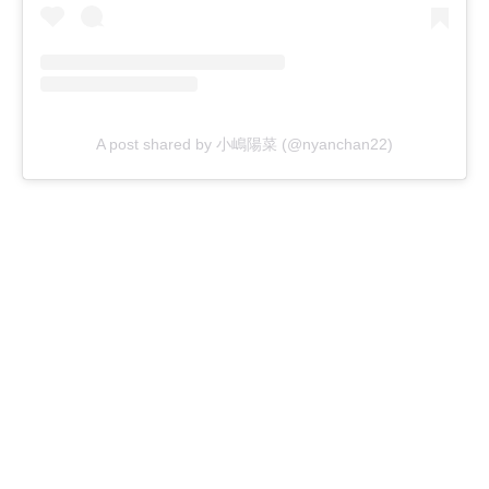
A post shared by 小嶋陽菜 (@nyanchan22)