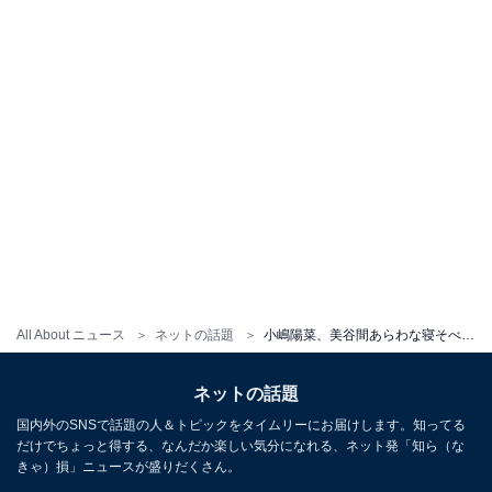
All About ニュース
ネットの話題
小嶋陽菜、美谷間あらわな寝そべりショット公開！ 「超～ウルトラ美人」「いやもう激カワ」
ネットの話題
国内外のSNSで話題の人＆トピックをタイムリーにお届けします。知ってる
だけでちょっと得する、なんだか楽しい気分になれる、ネット発「知ら（な
きゃ）損」ニュースが盛りだくさん。