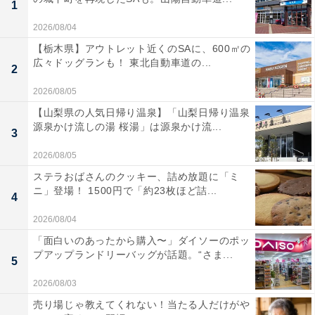
1
2026/08/04
【栃木県】アウトレット近くのSAに、600㎡の
広々ドッグランも！ 東北自動車道の...
2
2026/08/05
【山梨県の人気日帰り温泉】「山梨日帰り温泉
源泉かけ流しの湯 桜湯」は源泉かけ流...
3
2026/08/05
ステラおばさんのクッキー、詰め放題に「ミ
ニ」登場！ 1500円で「約23枚ほど詰...
4
2026/08/04
「面白いのあったから購入〜」ダイソーのポッ
プアップランドリーバッグが話題。“さま...
5
2026/08/03
売り場じゃ教えてくれない！当たる人だけがや