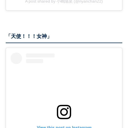
A post shared by 小嶋陽菜 (@nyanchan22)
「天使！！！女神」
View this post on Instagram