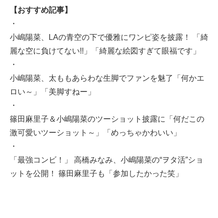
【おすすめ記事】
・
小嶋陽菜、LAの青空の下で優雅にワンピ姿を披露！ 「綺
麗な空に負けてない!!」「綺麗な絵図すぎて眼福です」
・
小嶋陽菜、太ももあらわな生脚でファンを魅了「何かエ
ロい～」「美脚すねー」
・
篠田麻里子＆小嶋陽菜のツーショット披露に「何だこの
激可愛いツーショット～」「めっちゃかわいい」
・
「最強コンビ！」 高橋みなみ、小嶋陽菜の“ヲタ活”ショ
ットを公開！ 篠田麻里子も「参加したかった笑」