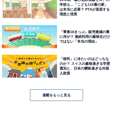
学校も…「こども110番の家」
は本当に必要？ PTAが直面する
理想と現実
「青春18きっぷ」販売激減の裏
に何が？ 連続利用の厳格化だけ
ではない「本当の理由」
「移民」に冷たいのはどっちな
のか？ スイスの厳格過ぎる学歴
選別と、日本の曖昧過ぎる外国
人政策
連載をもっと見る