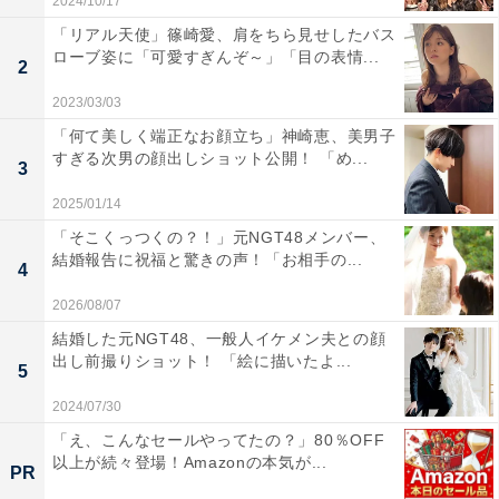
2024/10/17
「リアル天使」篠崎愛、肩をちら見せしたバス
ローブ姿に「可愛すぎんぞ～」「目の表情...
2
2023/03/03
「何て美しく端正なお顔立ち」神崎恵、美男子
すぎる次男の顔出しショット公開！ 「め...
3
2025/01/14
「そこくっつくの？！」元NGT48メンバー、
結婚報告に祝福と驚きの声！「お相手の...
4
2026/08/07
結婚した元NGT48、一般人イケメン夫との顔
出し前撮りショット！ 「絵に描いたよ...
5
2024/07/30
「え、こんなセールやってたの？」80％OFF
以上が続々登場！Amazonの本気が...
PR