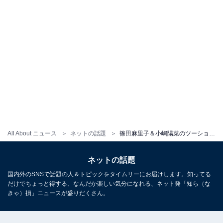
All About ニュース
ネットの話題
篠田麻里子＆小嶋陽菜のツーショット披露に「何だこの激可愛いツーショット～」「めっちゃかわいい」
ネットの話題
国内外のSNSで話題の人＆トピックをタイムリーにお届けします。知ってる
だけでちょっと得する、なんだか楽しい気分になれる、ネット発「知ら（な
きゃ）損」ニュースが盛りだくさん。