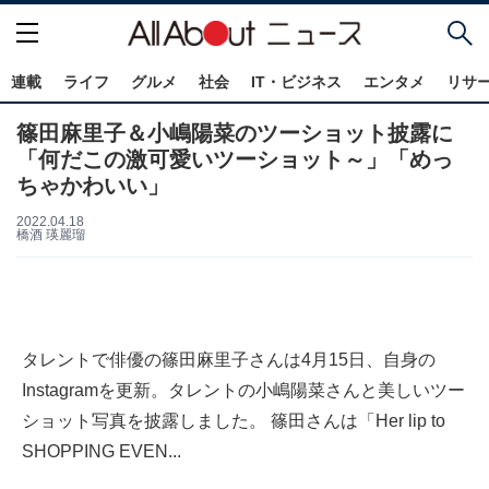
連載
ライフ
グルメ
社会
IT・ビジネス
エンタメ
リサ
篠田麻里子＆小嶋陽菜のツーショット披露に
「何だこの激可愛いツーショット～」「めっ
ちゃかわいい」
2022.04.18
橋酒 瑛麗瑠
タレントで俳優の篠田麻里子さんは4月15日、自身の
Instagramを更新。タレントの小嶋陽菜さんと美しいツー
ショット写真を披露しました。 篠田さんは「Her lip to
SHOPPING EVEN...