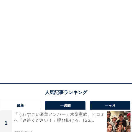
最新
一週間
一ヶ月
「うわすごい豪華メンバー」木梨憲武、ヒロミ
へ「連絡ください！」呼び掛ける。ISS...
1