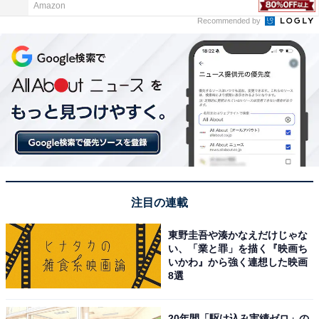
Amazon
Recommended by
注目の連載
東野圭吾や湊かなえだけじゃな
い、「業と罪」を描く『映画ち
いかわ』から強く連想した映画
8選
20年間「駆け込み実績ゼロ」の