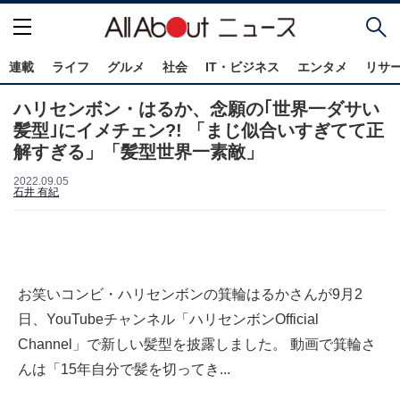
連載
ライフ
グルメ
社会
IT・ビジネス
エンタメ
リサ
ハリセンボン・はるか、念願の｢世界一ダサい
髪型｣にイメチェン?! 「まじ似合いすぎてて正
解すぎる」「髪型世界一素敵」
2022.09.05
石井 有紀
お笑いコンビ・ハリセンボンの箕輪はるかさんが9月2
日、YouTubeチャンネル「ハリセンボンOfficial
Channel」で新しい髪型を披露しました。 動画で箕輪さ
んは「15年自分で髪を切ってき...