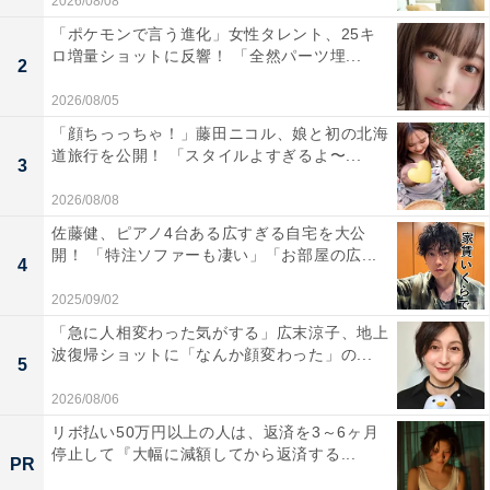
2026/08/08
「ポケモンで言う進化」女性タレント、25キ
ロ増量ショットに反響！ 「全然パーツ埋...
2
2026/08/05
「顔ちっっちゃ！」藤田ニコル、娘と初の北海
道旅行を公開！ 「スタイルよすぎるよ〜...
3
2026/08/08
佐藤健、ピアノ4台ある広すぎる自宅を大公
開！ 「特注ソファーも凄い」「お部屋の広...
4
2025/09/02
「急に人相変わった気がする」広末涼子、地上
波復帰ショットに「なんか顔変わった」の...
5
2026/08/06
リボ払い50万円以上の人は、返済を3～6ヶ月
停止して『大幅に減額してから返済する...
PR