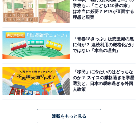
学校も…「こども110番の家」
は本当に必要？ PTAが直面する
理想と現実
「青春18きっぷ」販売激減の裏
に何が？ 連続利用の厳格化だけ
ではない「本当の理由」
「移民」に冷たいのはどっちな
のか？ スイスの厳格過ぎる学歴
選別と、日本の曖昧過ぎる外国
人政策
連載をもっと見る