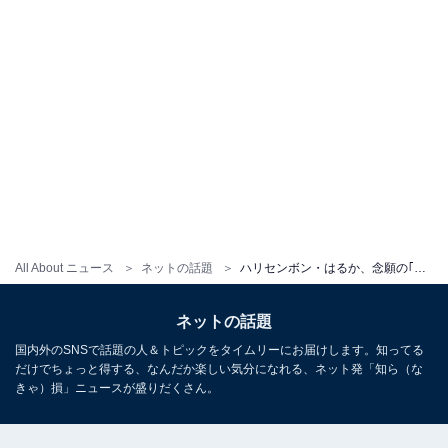
All About ニュース
ネットの話題
ハリセンボン・はるか、念願の｢世界一ダサい髪型｣にイメチェン?! 「まじ似合いすぎてて正解すぎる」「髪型世界一素敵」
ネットの話題
国内外のSNSで話題の人＆トピックをタイムリーにお届けします。知ってる
だけでちょっと得する、なんだか楽しい気分になれる、ネット発「知ら（な
きゃ）損」ニュースが盛りだくさん。