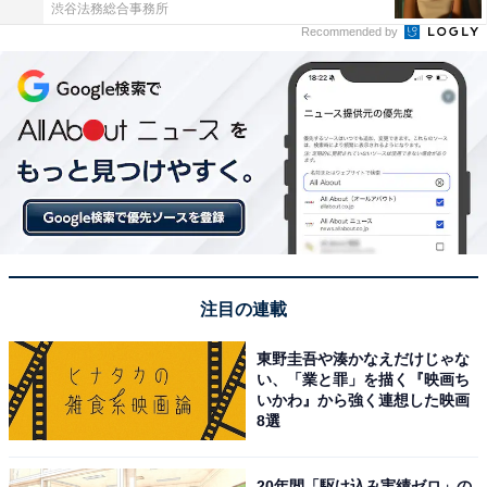
渋谷法務総合事務所
Recommended by
注目の連載
東野圭吾や湊かなえだけじゃな
い、「業と罪」を描く『映画ち
いかわ』から強く連想した映画
8選
20年間「駆け込み実績ゼロ」の