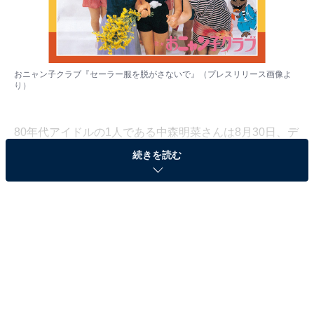
おニャン子クラブ『セーラー服を脱がさないで』（
プレスリリース
画像よ
り）
80年代アイドルの1人である中森明菜さんは8月30日、デ
ビュー40周年となる2022年に再始動することを発表。ま
続きを読む
た、個人事務所を設立したことも自身のTwitterで明かし
ました。
All About編集部は8月8～15日の期間、10～60代の男女
493人を対象に「80年代女性アイドル」に関するアンケ
ート調査を実施。今回はその中から、「今でも歌う80年
代女性アイドルの楽曲」ランキングを紹介します。