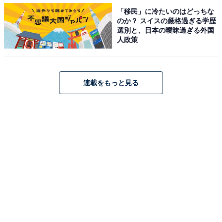
「移民」に冷たいのはどっちな
のか？ スイスの厳格過ぎる学歴
選別と、日本の曖昧過ぎる外国
人政策
連載をもっと見る
第1位：赤いスイートピー（38票）
今回のランキングで、最も多くの票を集めたのは松田聖
子さんの『赤いスイートピー』でした！
1982年にリリースされたこの曲は、松田さんがこれまで
手がけた数々の楽曲の中でも代表的な1曲と呼べる名
曲。回答者からは「青春時代を思い出すから（50代女
性）」「歌詞を見なくても歌える（50代女性）」という