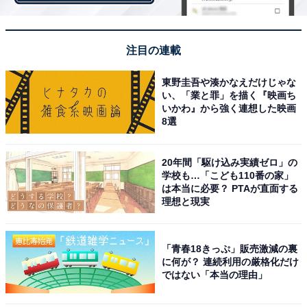
「ノリのいい曲だからです。テンションをあげるのに最
適な歌です（30代女性）」
注目の連載
「『セーラー服を脱がさないで』を歌っているとね世の
東野圭吾や湊かなえだけじゃな
中の嫌なことや、腹立たしいことなどを全て忘れられる
い、「業と罪」を描く『映画ち
いかわ』から強く連想した映画
からです（60代男性）」
8選
「華やかで耳に残る曲、内容に関係なくメロディーを口
20年間「駆け込み実績ゼロ」の
ずさんでしまう（60代男性）」
学校も…「こども110番の家」
は本当に必要？ PTAが直面する
理想と現実
「青春18きっぷ」販売激減の裏
に何が？ 連続利用の厳格化だけ
ではない「本当の理由」