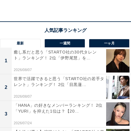
「カラオケや飲み屋さんで歌うと盛り上がるから（30代
女性）」
「ノリがいいし、合いの手が面白いので盛り上がるから
（50代男性）」
最新
一週間
一ヶ月
癒し系だと思う「STARTO社の30代タレン
ト」ランキング！ 2位「伊野尾慧」を...
1
2026/08/07
世界で活躍できると思う「STARTO社の若手タ
レント」ランキング！ 2位「目黒蓮...
2
2026/08/07
「HANA」の好きなメンバーランキング！ 2位
「YURI」を抑えた1位は？【20...
3
2026/07/24