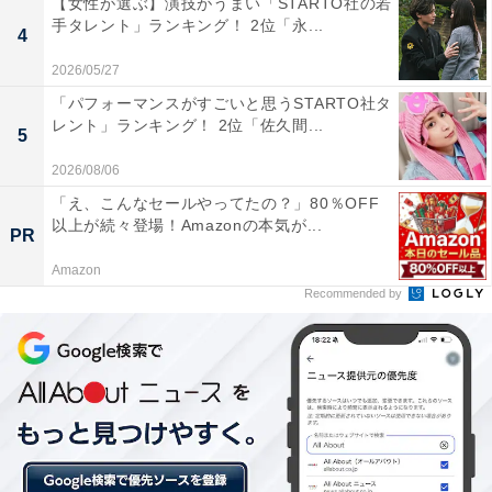
【女性が選ぶ】演技がうまい「STARTO社の若
手タレント」ランキング！ 2位「永...
4
2026/05/27
第2位：セーラー服を脱がさないで（20票）
「パフォーマンスがすごいと思うSTARTO社タ
レント」ランキング！ 2位「佐久間...
5
『セーラー服を脱がさないで』が2位にランクインしま
2026/08/06
した。
「え、こんなセールやってたの？」80％OFF
以上が続々登場！Amazonの本気が...
PR
この曲は、80年代に一世を風靡したアイドルグループ
Amazon
「おニャン子クラブ」の記念すべきデビューシングル。
Recommended by
これが大ヒットしたこともあり、おニャン子クラブは一
躍脚光を浴びることになりました。回答者からは、以下
のような理由が集まりました。
「すごく頭に残る曲なので今でも口ずさみます（30代女
性）」