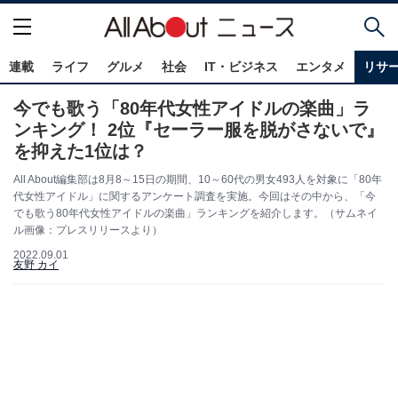
連載
ライフ
グルメ
社会
IT・ビジネス
エンタメ
リサ
今でも歌う「80年代女性アイドルの楽曲」ラ
ンキング！ 2位『セーラー服を脱がさないで』
を抑えた1位は？
All About編集部は8月8～15日の期間、10～60代の男女493人を対象に「80年
代女性アイドル」に関するアンケート調査を実施。今回はその中から、「今
でも歌う80年代女性アイドルの楽曲」ランキングを紹介します。（サムネイ
ル画像：プレスリリースより）
2022.09.01
友野 カイ