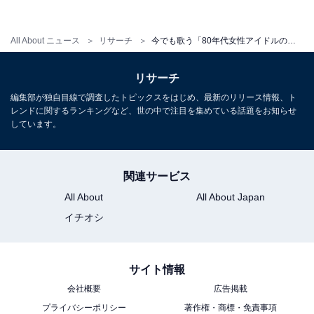
声のほか、以下のようなコメントが寄せられました。
「母がカラオケに行くとか必ず歌っていて、いつの間に
All About ニュース
リサーチ
今でも歌う「80年代女性アイドルの楽曲」ランキング！ 2位『セーラー服を脱がさないで』を抑えた1位は？
か覚えてしまったから（30代女性）」
リサーチ
編集部が独自目線で調査したトピックスをはじめ、最新のリリース情報、ト
「ちゃんと知らない友人でもメロディーは誰もが知って
レンドに関するランキングなど、世の中で注目を集めている話題をお知らせ
おりカラオケのシメで歌うのが定番になっている（30代
しています。
女性）」
関連サービス
「とても有名な曲なので年上の人とカラオケに行った時
All About
All About Japan
にも共有しやすいし、メロディや歌詞が覚えやすいから
イチオシ
（30代女性）」
「曲が歌いやすい。歌詞も簡単なわけではないがスッと
サイト情報
頭に入っているので、気づいたら鼻歌で口ずさんでいる
会社概要
広告掲載
（20代女性）」
プライバシーポリシー
著作権・商標・免責事項