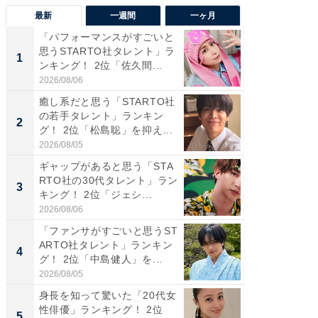
最新
一週間
一ヶ月
「パフォーマンスがすごいと
「癒し系
思うSTARTO社タレント」ラ
タレント
1
1
ンキング！ 2位「佐久間...
「井ノ原
2026/08/06
2026/08/0
癒し系だと思う「STARTO社
癒し系だ
の若手タレント」ランキン
の若手
2
2
グ！ 2位「松島聡」を抑え...
グ！ 2
2026/08/05
2026/08/0
ギャップがあると思う「STA
ギャップ
RTO社の30代タレント」ラン
RTO社
3
3
キング！ 2位「ジェシ...
キング！
2026/08/06
2026/08/0
「ファンサがすごいと思うST
「世界で
ARTO社タレント」ランキン
ARTO
4
4
グ！ 2位「中島健人」を...
グ！ 2
2026/08/05
2026/08/0
身長を知って驚いた「20代女
身長を知
性俳優」ランキング！ 2位
性俳優」
5
5