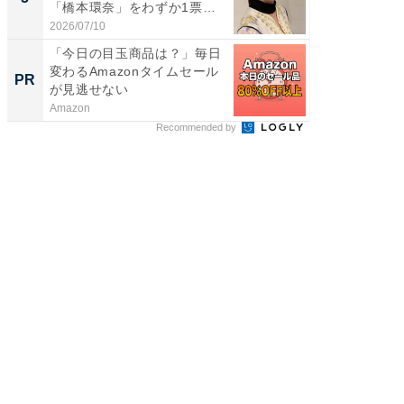
「橋本環奈」をわずか1票
「鈴木
差...
倒...
2026/07/10
2026/08/0
「今日の目玉商品は？」毎日
全国の
変わるAmazonタイムセール
付きの
PR
PR
が見逃せない
Amazon
COCO VIL
Recommended by