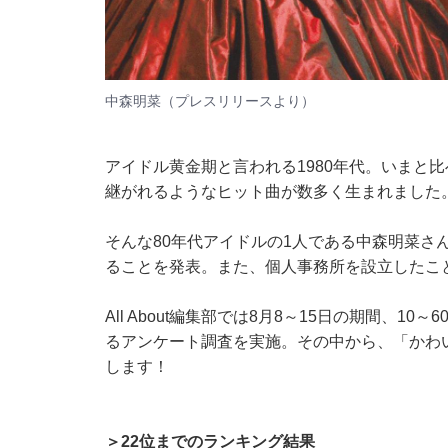
中森明菜（
プレスリリース
より）
アイドル黄金期と言われる1980年代。いまと
継がれるようなヒット曲が数多く生まれました
そんな80年代アイドルの1人である中森明菜さん
ることを発表。また、個人事務所を設立したことも
All About編集部では8月8～15日の期間、1
るアンケート調査を実施。その中から、「かわ
します！
＞22位までのランキング結果