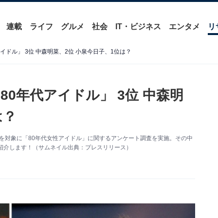
連載
ライフ
グルメ
社会
IT・ビジネス
エンタメ
リ
ドル」 3位 中森明菜、2位 小泉今日子、1位は？
0年代アイドル」 3位 中森明
は？
女493人を対象に「80年代女性アイドル」に関するアンケート調査を実施。その中
紹介します！（サムネイル出典：プレスリリース）