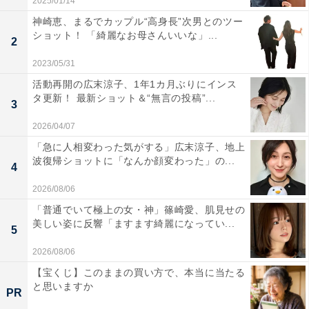
2025/01/14
神崎恵、まるでカップル“高身長”次男とのツー
ショット！ 「綺麗なお母さんいいな」...
2
2023/05/31
活動再開の広末涼子、1年1カ月ぶりにインス
タ更新！ 最新ショット＆“無言の投稿”...
3
2026/04/07
「急に人相変わった気がする」広末涼子、地上
波復帰ショットに「なんか顔変わった」の...
4
2026/08/06
「普通でいて極上の女・神」篠崎愛、肌見せの
美しい姿に反響「ますます綺麗になってい...
5
2026/08/06
【宝くじ】このままの買い方で、本当に当たる
と思いますか
PR