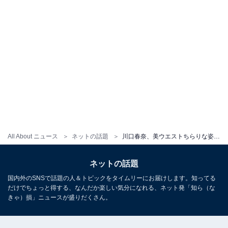
All About ニュース
ネットの話題
川口春奈、美ウエストちらりな姿で初のスタイルブック発売を報告！ 「写真が可愛すぎて無理」
ネットの話題
国内外のSNSで話題の人＆トピックをタイムリーにお届けします。知ってる
だけでちょっと得する、なんだか楽しい気分になれる、ネット発「知ら（な
きゃ）損」ニュースが盛りだくさん。