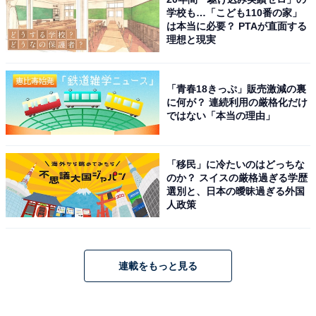
学校も…「こども110番の家」
は本当に必要？ PTAが直面する
理想と現実
「青春18きっぷ」販売激減の裏
に何が？ 連続利用の厳格化だけ
ではない「本当の理由」
「移民」に冷たいのはどっちな
のか？ スイスの厳格過ぎる学歴
選別と、日本の曖昧過ぎる外国
人政策
連載をもっと見る