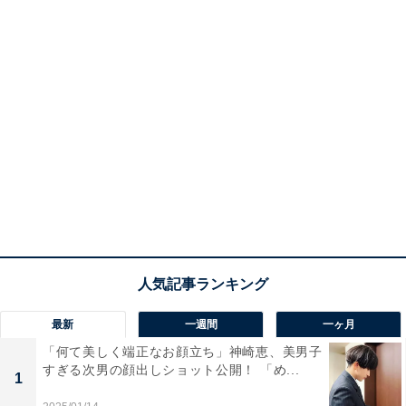
最新
一週間
一ヶ月
「何て美しく端正なお顔立ち」神崎恵、美男子
すぎる次男の顔出しショット公開！ 「め...
1