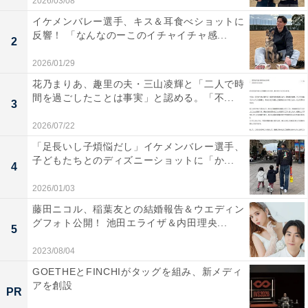
2026/03/08
イケメンバレー選手、キス＆耳食べショットに
反響！ 「なんなのーこのイチャイチャ感...
2
2026/01/29
花乃まりあ、趣里の夫・三山凌輝と「二人で時
間を過ごしたことは事実」と認める。「不...
3
2026/07/22
「足長いし子煩悩だし」イケメンバレー選手、
子どもたちとのディズニーショットに「か...
4
2026/01/03
藤田ニコル、稲葉友との結婚報告＆ウエディン
グフォト公開！ 池田エライザ＆内田理央...
5
2023/08/04
GOETHEとFINCHIがタッグを組み、新メディ
アを創設
PR