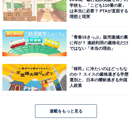
学校も…「こども110番の家」
は本当に必要？ PTAが直面する
理想と現実
「青春18きっぷ」販売激減の裏
に何が？ 連続利用の厳格化だけ
ではない「本当の理由」
「移民」に冷たいのはどっちな
のか？ スイスの厳格過ぎる学歴
選別と、日本の曖昧過ぎる外国
人政策
連載をもっと見る