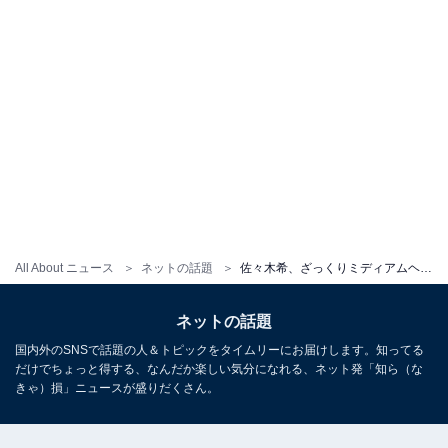
All About ニュース
ネットの話題
佐々木希、ざっくりミディアムヘアにイメチェン！ 自撮りショットに「可愛さ倍増」「また美しくなりますね」
ネットの話題
国内外のSNSで話題の人＆トピックをタイムリーにお届けします。知ってる
だけでちょっと得する、なんだか楽しい気分になれる、ネット発「知ら（な
きゃ）損」ニュースが盛りだくさん。