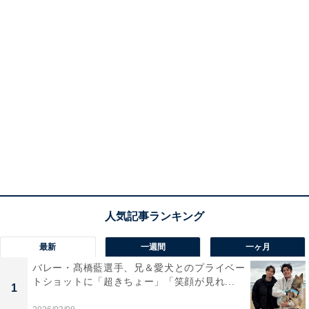
最新
一週間
一ヶ月
バレー・髙橋藍選手、兄＆愛犬とのプライベー
トショットに「超きちょー」「笑顔が見れ...
1