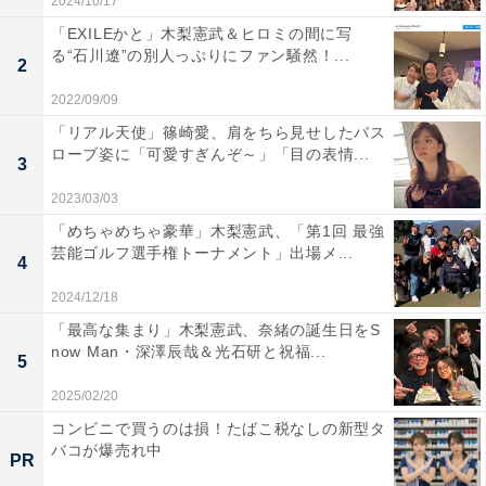
2024/10/17
「EXILEかと」木梨憲武＆ヒロミの間に写
る“石川遼”の別人っぷりにファン騒然！...
2
2022/09/09
「リアル天使」篠崎愛、肩をちら見せしたバス
ローブ姿に「可愛すぎんぞ～」「目の表情...
3
2023/03/03
「めちゃめちゃ豪華」木梨憲武、「第1回 最強
芸能ゴルフ選手権トーナメント」出場メ...
4
2024/12/18
「最高な集まり」木梨憲武、奈緒の誕生日をS
now Man・深澤辰哉＆光石研と祝福...
5
2025/02/20
コンビニで買うのは損！たばこ税なしの新型タ
バコが爆売れ中
PR