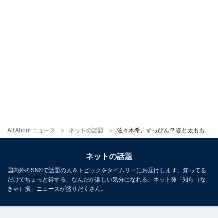
All About ニュース
ネットの話題
佐々木希、すっぴん!? 姿と太ももあらわな生脚披露！ 「キャンプ場でこんなに美しい人いるんですか！？」
ネットの話題
国内外のSNSで話題の人＆トピックをタイムリーにお届けします。知ってる
だけでちょっと得する、なんだか楽しい気分になれる、ネット発「知ら（な
きゃ）損」ニュースが盛りだくさん。