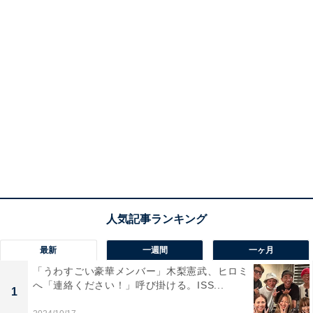
最新
一週間
一ヶ月
「うわすごい豪華メンバー」木梨憲武、ヒロミ
へ「連絡ください！」呼び掛ける。ISS...
1