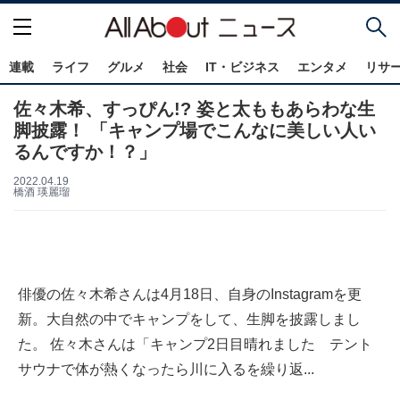
連載
ライフ
グルメ
社会
IT・ビジネス
エンタメ
リサ
佐々木希、すっぴん!? 姿と太ももあらわな生
脚披露！ 「キャンプ場でこんなに美しい人い
るんですか！？」
2022.04.19
橋酒 瑛麗瑠
俳優の佐々木希さんは4月18日、自身のInstagramを更
新。大自然の中でキャンプをして、生脚を披露しまし
た。 佐々木さんは「キャンプ2日目晴れました テント
サウナで体が熱くなったら川に入るを繰り返...