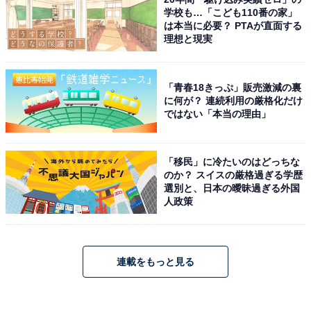
学校も…「こども110番の家」
は本当に必要？ PTAが直面する
理想と現実
「青春18きっぷ」販売激減の裏
に何が？ 連続利用の厳格化だけ
ではない「本当の理由」
「移民」に冷たいのはどっちな
のか？ スイスの厳格過ぎる学歴
選別と、日本の曖昧過ぎる外国
人政策
連載をもっと見る