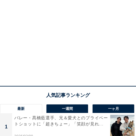
最新
一週間
一ヶ月
バレー・髙橋藍選手、兄＆愛犬とのプライベー
トショットに「超きちょー」「笑顔が見れ...
1