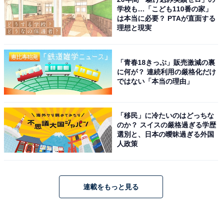
学校も…「こども110番の家」
は本当に必要？ PTAが直面する
理想と現実
「青春18きっぷ」販売激減の裏
に何が？ 連続利用の厳格化だけ
ではない「本当の理由」
「移民」に冷たいのはどっちな
のか？ スイスの厳格過ぎる学歴
選別と、日本の曖昧過ぎる外国
人政策
連載をもっと見る