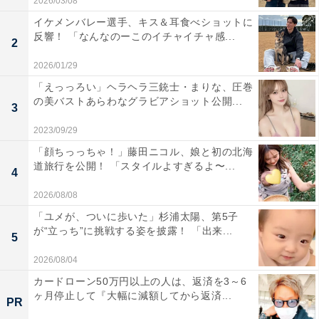
2026/03/08
イケメンバレー選手、キス＆耳食べショットに
反響！ 「なんなのーこのイチャイチャ感...
2
2026/01/29
「えっっろい」ヘラヘラ三銃士・まりな、圧巻
の美バストあらわなグラビアショット公開...
3
2023/09/29
「顔ちっっちゃ！」藤田ニコル、娘と初の北海
道旅行を公開！ 「スタイルよすぎるよ〜...
4
2026/08/08
「ユメが、ついに歩いた」杉浦太陽、第5子
が“立っち”に挑戦する姿を披露！ 「出来...
5
2026/08/04
カードローン50万円以上の人は、返済を3～6
ヶ月停止して『大幅に減額してから返済...
PR