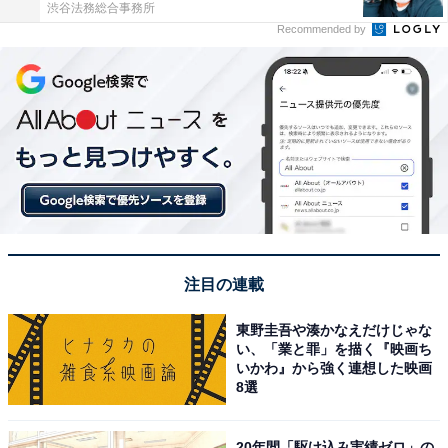
渋谷法務総合事務所
Recommended by
注目の連載
東野圭吾や湊かなえだけじゃな
い、「業と罪」を描く『映画ち
いかわ』から強く連想した映画
8選
20年間「駆け込み実績ゼロ」の