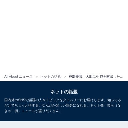
All About ニュース
ネットの話題
神部美咲、大胆に生脚を露出したグラビアオフショット公開！ 「エロ可愛い」「セクシー！！興奮する」
ネットの話題
国内外のSNSで話題の人＆トピックをタイムリーにお届けします。知ってる
だけでちょっと得する、なんだか楽しい気分になれる、ネット発「知ら（な
きゃ）損」ニュースが盛りだくさん。