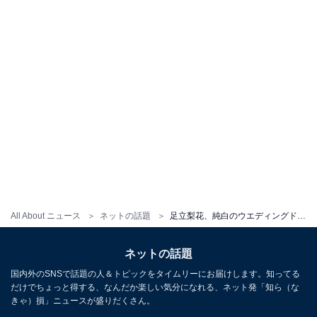
All About ニュース
ネットの話題
足立梨花、純白のウエディングドレス姿公開！ ファンからは「リアルプリンセス」「超絶美しい」の声
ネットの話題
国内外のSNSで話題の人＆トピックをタイムリーにお届けします。知ってる
だけでちょっと得する、なんだか楽しい気分になれる、ネット発「知ら（な
きゃ）損」ニュースが盛りだくさん。