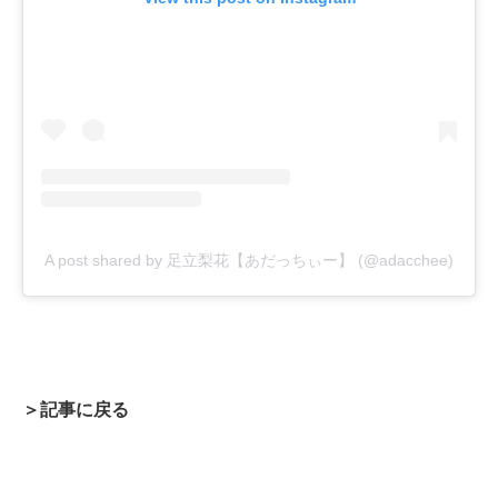
A post shared by 足立梨花【あだっちぃー】 (@adacchee)
＞記事に戻る