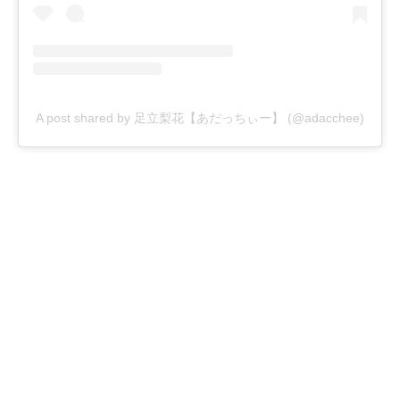
A post shared by 足立梨花【あだっちぃー】 (@adacchee)