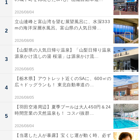
1
2026/08/04
立山連峰と富山湾を望む展望風呂に、水深333
mの海洋深層水風呂。富山県の人気日帰...
2
2026/08/06
【山梨県の人気日帰り温泉】「山梨日帰り温泉
源泉かけ流しの湯 桜湯」は源泉かけ流...
3
2026/08/05
【栃木県】アウトレット近くのSAに、600㎡の
広々ドッグランも！ 東北自動車道の...
4
2026/08/05
【羽田空港周辺】夏季プールは大人450円＆24
時間営業の天然温泉も！ コスパ抜群...
5
2026/08/04
【当選した人が暴露】宝くじ運が動く時、必ず