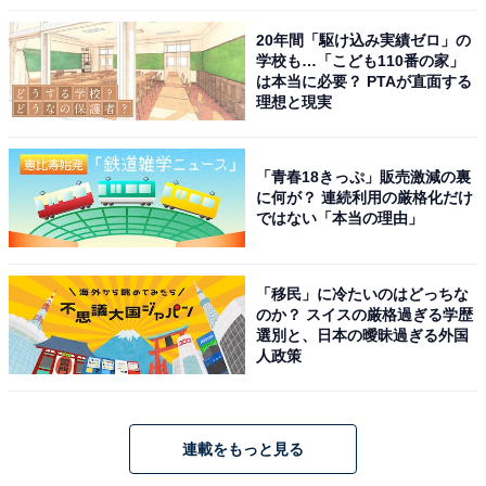
20年間「駆け込み実績ゼロ」の
学校も…「こども110番の家」
は本当に必要？ PTAが直面する
理想と現実
「青春18きっぷ」販売激減の裏
に何が？ 連続利用の厳格化だけ
ではない「本当の理由」
「移民」に冷たいのはどっちな
のか？ スイスの厳格過ぎる学歴
選別と、日本の曖昧過ぎる外国
人政策
連載をもっと見る