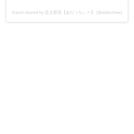
A post shared by 足立梨花【あだっちぃー】 (@adacchee)