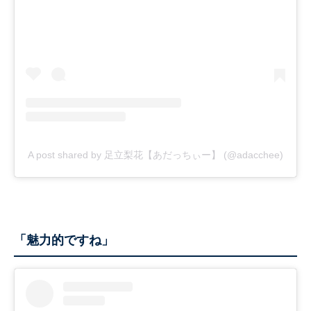
A post shared by 足立梨花【あだっちぃー】 (@adacchee)
「魅力的ですね」