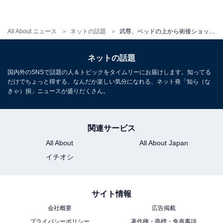
All About ニュース
ネットの話題
武尊、ベッドの上から術後ショット公開！ 「またリングに立ってる姿を見れるのを楽しみに待ってます」
ネットの話題
国内外のSNSで話題の人＆トピックをタイムリーにお届けします。知ってる
だけでちょっと得する、なんだか楽しい気分になれる、ネット発「知ら（な
きゃ）損」ニュースが盛りだくさん。
関連サービス
All About
All About Japan
イチオシ
サイト情報
会社概要
広告掲載
プライバシーポリシー
著作権・商標・免責事項