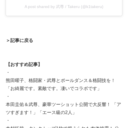
A post shared by 武尊 / Takeru (@k1takeru)
＞記事に戻る
【おすすめ記事】
・
熊田曜子、格闘家・武尊とポールダンス＆格闘技を！
「お綺麗です。素敵です。凄いでコラボです」
・
本田圭佑＆武尊、豪華ツーショット公開で大反響！ 「ア
ツすぎます！」「エース級の2人」
・