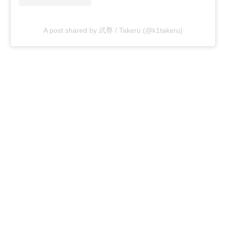
A post shared by 武尊 / Takeru (@k1takeru)