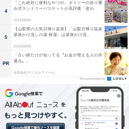
「これ絶対に便利なやつや」ダイソーの折り畳
み式ランドリーバスケットが高評価「使わ...
4
2026/08/03
【山梨県の人気日帰り温泉】「山梨日帰り温泉
源泉かけ流しの湯 桜湯」は源泉かけ流...
5
2026/08/05
「占い師だけが知ってる〝お金が増える人の共
通点〟」
PR
合同会社デジタルファーム
Recommended by