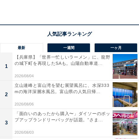
最新
一週間
一ヶ月
【兵庫県】「世界一忙しいラーメン」に、龍野
の城下町を再現したSAも。山陽自動車道...
1
2026/08/04
立山連峰と富山湾を望む展望風呂に、水深333
mの海洋深層水風呂。富山県の人気日帰...
2
2026/08/06
「面白いのあったから購入〜」ダイソーのポッ
プアップランドリーバッグが話題。“さま...
3
2026/08/03