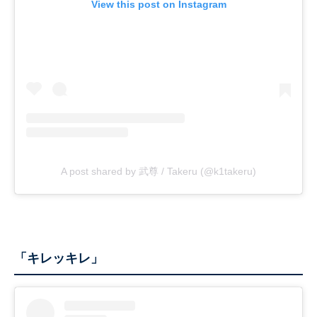
View this post on Instagram
A post shared by 武尊 / Takeru (@k1takeru)
「キレッキレ」