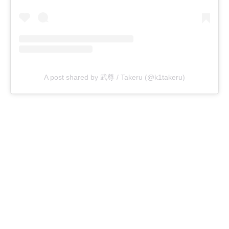
A post shared by 武尊 / Takeru (@k1takeru)