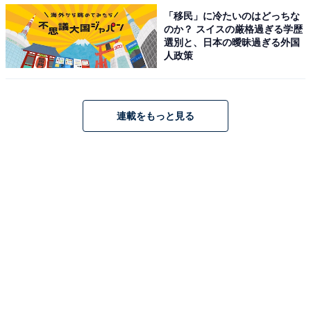
・
「移民」に冷たいのはどっちな
熊田曜子、熊切あさ美、塩地美澄、セクシーな動画を披
のか？ スイスの厳格過ぎる学歴
選別と、日本の曖昧過ぎる外国
露！ 「素敵な美人さん揃いのショット天使すぎる」
人政策
・
熊田曜子、鍛えられた美しい腹筋と背中を披露！ 「神美
しい〜」「肌綺麗です。素敵です」
連載をもっと見る