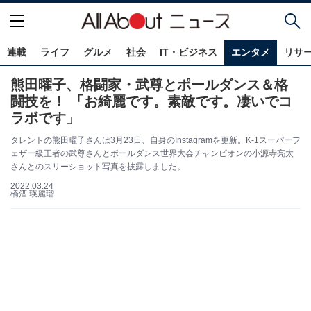
連載
ライフ
グルメ
社会
IT・ビジネス
エンタメ
リサ
熊田曜子、格闘家・武尊とポールダンス＆格
闘技を！ 「お綺麗です。素敵です。凄いでコ
ラボです」
タレントの熊田曜子さんは3月23日、自身のInstagramを更新。K-1スーパーフ
ェザー級王者の武尊さんとポールダンス世界大会チャンピオンの小源寺亮太
さんとのスリーショット写真を披露しました。
2022.03.24
橋酒 瑛麗瑠