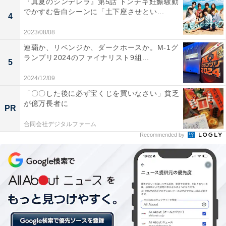
『真夏のシンデレラ』第5話 トンチキ妊娠騒動
でかすむ告白シーンに「土下座させとい...
4
2023/08/08
連覇か、リベンジか、ダークホースか。M-1グ
ランプリ2024のファイナリスト9組...
5
2024/12/09
「〇〇した後に必ず宝くじを買いなさい」貧乏
が億万長者に
PR
合同会社デジタルファーム
コメントでは「凛々しいお姿」「とても素敵です」「輝
Recommended by
いてるね」と、スリーショット写真について称賛する声
が多数上がっています。また「お綺麗です。素敵です。
凄いでコラボです」と世界で活躍する武尊さんと小源寺
さんとコラボしたことに驚く声や、「俺も負けずに頑張
ろ～」と熊田さんの投稿を見て奮起する声なども上がり
ました。