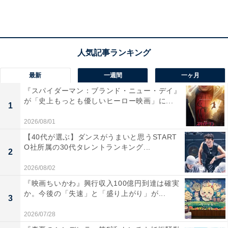
■【熊田曜子】芸能界最強ママ誕生！？30分の練習で武
尊にパンチを当てられるのか？？
最新
一週間
一ヶ月
『スパイダーマン：ブランド・ニュー・デイ』
が「史上もっとも優しいヒーロー映画」に...
1
2026/08/01
【40代が選ぶ】ダンスがうまいと思うSTART
O社所属の30代タレントランキング...
2
2026/08/02
『映画ちいかわ』興行収入100億円到達は確実
か。今後の「失速」と「盛り上がり」が...
3
■【武尊 絶叫】バキバキに仕上がってる武尊選手と初コ
ラボ！ポールダンスの痛みに・・・！？
2026/07/28