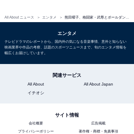
All About ニュース
エンタメ
熊田曜子、格闘家・武尊とポールダンス＆格闘技を！ 「お綺麗です。素敵です。凄いでコラボです」
1
2
エンタメ
テレビドラマのレポートから、国内外の気になる音楽事情、意外と知らない
映画業界や作品の考察、話題のスポーツニュースまで、旬のエンタメ情報を
幅広くお届けしています。
関連サービス
All About
All About Japan
イチオシ
サイト情報
会社概要
広告掲載
プライバシーポリシー
著作権・商標・免責事項