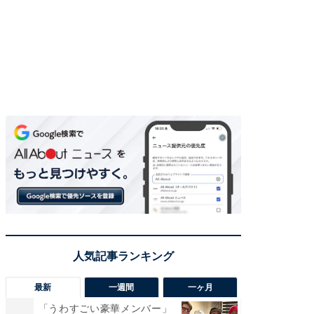
最新
一週間
一ヶ月
「うわすごい豪華メンバー」
「さす