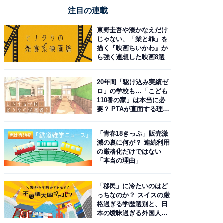
注目の連載
東野圭吾や湊かなえだけ
じゃない、「業と罪」を
描く『映画ちいかわ』か
ら強く連想した映画8選
20年間「駆け込み実績ゼ
ロ」の学校も…「こども
110番の家」は本当に必
要？ PTAが直面する理想
と現実
「青春18きっぷ」販売激
減の裏に何が？ 連続利用
の厳格化だけではない
「本当の理由」
「移民」に冷たいのはど
っちなのか？ スイスの厳
格過ぎる学歴選別と、日
本の曖昧過ぎる外国人政
策