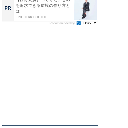
を追求できる環境の作り方と
刊『北
PR
PR
は
くか』
FINCHI on GOETHE
FINCHI o
Recommended by