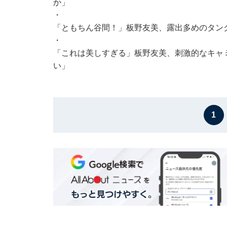
か」
・
「ともちん谷間！」板野友美、露出多めのタン
・
「これは美しすぎる」板野友美、刺激的なキャ
い」
1