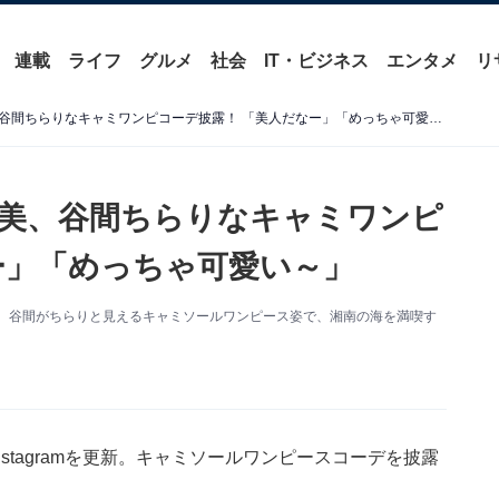
連載
ライフ
グルメ
社会
IT・ビジネス
エンタメ
リ
「色気ダダ漏れ中」板野友美、谷間ちらりなキャミワンピコーデ披露！ 「美人だなー」「めっちゃ可愛い～」
美、谷間ちらりなキャミワンピ
ー」「めっちゃ可愛い～」
を更新。谷間がちらりと見えるキャミソールワンピース姿で、湘南の海を満喫す
stagramを更新。キャミソールワンピースコーデを披露