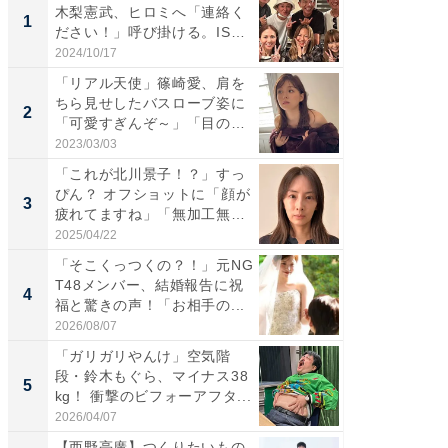
木梨憲武、ヒロミへ「連絡く
は」高
1
1
ださい！」呼び掛ける。IS
災地を
S...
「カ...
2024/10/17
2026/08/0
「リアル天使」篠崎愛、肩を
「女の
ちら見せしたバスローブ姿に
介、バ
2
2
「可愛すぎんぞ～」「目の表
らのプレ
情...
愛...
2023/03/03
2026/08/0
「これが北川景子！？」すっ
「脚が
ぴん？ オフショットに「顔が
横川尚
3
3
疲れてますね」「無加工無
ムキな姿
表...
刃...
2025/04/22
2026/08/0
「そこくっつくの？！」元NG
「え、
T48メンバー、結婚報告に祝
芸人、2
4
4
福と驚きの声！「お相手の...
エットに
2026/08/07
2026/08/0
「ガリガリやんけ」空気階
「脳がバ
段・鈴木もぐら、マイナス38
装姿が話
5
5
kg！ 衝撃のビフォーアフタ...
のお父さ
2026/04/07
2026/08/0
【西野亮廣】つくりたいもの
【西野