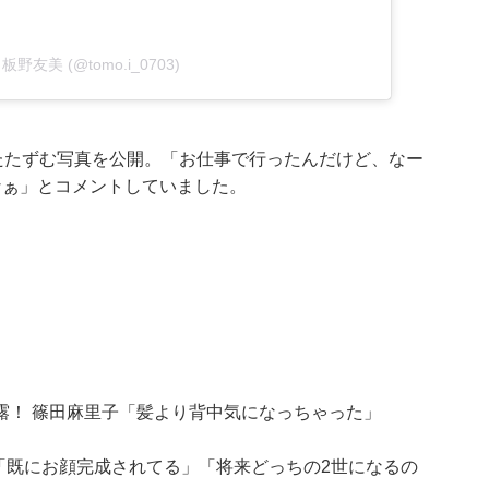
by 板野友美 (@tomo.i_0703)
たたずむ写真を公開。「お仕事で行ったんだけど、なー
なぁ」とコメントしていました。
露！ 篠田麻里子「髪より背中気になっちゃった」
「既にお顔完成されてる」「将来どっちの2世になるの