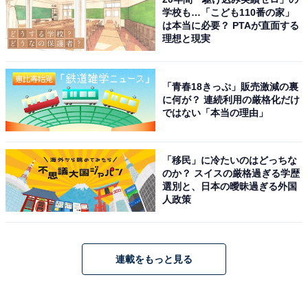
学校も…「こども110番の家」
は本当に必要？ PTAが直面する
理想と現実
「青春18きっぷ」販売激減の裏
に何が？ 連続利用の厳格化だけ
ではない「本当の理由」
「移民」に冷たいのはどっちな
のか？ スイスの厳格過ぎる学歴
選別と、日本の曖昧過ぎる外国
人政策
連載をもっと見る