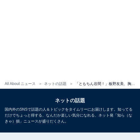
All About ニュース
ネットの話題
「ともちん谷間！」板野友美、胸元あらわなタンクトップ姿に「世界一可愛いです」「メチャ綺麗」の声
ネットの話題
国内外のSNSで話題の人＆トピックをタイムリーにお届けします。知ってる
だけでちょっと得する、なんだか楽しい気分になれる、ネット発「知ら（な
きゃ）損」ニュースが盛りだくさん。