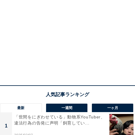
最新
一週間
一ヶ月
「世間をにぎわせている」動物系YouTuber、
違法行為の告発に声明「飼育してい...
1