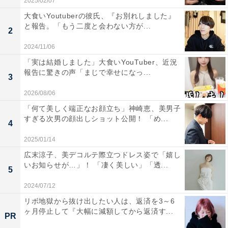
2025/02/07
大食いYoutuberの彼氏、『お別れしました』
と報告。「もう二度と会わない方が...
2
2024/11/06
「実は結婚しました」大食いYouTuber、近況
報告に驚きの声「まじで幸せになっ...
3
2026/08/06
「何て美しく端正なお顔立ち」神崎恵、美男子
すぎる次男の顔出しショット公開！ 「め...
4
2025/01/14
広末涼子、美デコルテ際立つドレス姿で「嬉し
いお知らせが…」！ 「凄く美しい」「透...
5
2024/07/12
リボ地獄から抜け出したい人は、返済を3～6
ヶ月停止して『大幅に減額してから返済す...
PR