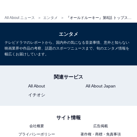
の!?」など、ファンから熱いコメントが殺到していま
す。
All About ニュース
エンタメ
『オールドルーキー』第8話 トップスイマー役・Snow Man渡辺翔太にファン熱視線「体キレイすぎ」「そこばっか見ちゃう」
そんな麻生がトーピング違反で4年間の資格停止を言い
エンタメ
渡されてしまいました。本人は潔白を主張しているもの
テレビドラマのレポートから、国内外の気になる音楽事情、意外と知らない
の処分を覆すのは難しい状況の中、高柳は早々に契約解
映画業界や作品の考察、話題のスポーツニュースまで、旬のエンタメ情報を
幅広くお届けしています。
除を決断しますが、新町は反発。麻生の助けるため内緒
で行動を起こす新町に高柳は憤り――。新町が高柳と袂
を分かち、独立する未来も頭をよぎりはじめる中、物語
関連サービス
はどう動いていくのでしょうか。気になる第9話は8月28
All About
All About Japan
日放送です。
イチオシ
サイト情報
会社概要
広告掲載
プライバシーポリシー
著作権・商標・免責事項