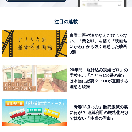
画像出典：TBS『オールドルーキー』
公式サイト
注目の連載
東野圭吾や湊かなえだけじゃな
い、「業と罪」を描く『映画ち
いかわ』から強く連想した映画
8選
20年間「駆け込み実績ゼロ」の
学校も…「こども110番の家」
は本当に必要？ PTAが直面する
理想と現実
「青春18きっぷ」販売激減の裏
に何が？ 連続利用の厳格化だけ
ではない「本当の理由」
トップスイマー役のSnow Man渡辺翔太さん登場