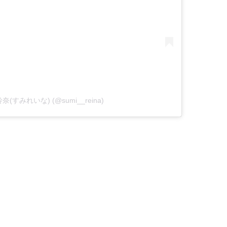
見玲奈(すみれいな) (@sumi__reina)