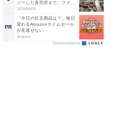
ノベした直売所まで。ファ
は和の
ー...
が...
2026/08/06
2026/08/0
「今日の目玉商品は？」毎日
まだ議
変わるAmazonタイムセール
AIで速
PR
PR
が見逃せない
Amazon
カイタヨ
Recommended by