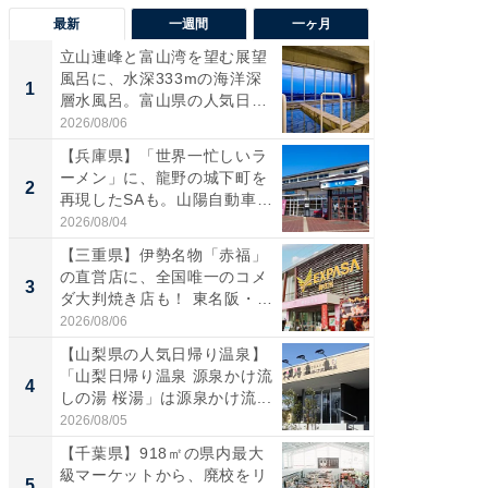
最新
一週間
一ヶ月
立山連峰と富山湾を望む展望
【兵庫
風呂に、水深333mの海洋深
ーメン
1
1
層水風呂。富山県の人気日
再現した
帰...
道...
2026/08/06
2026/08/0
【兵庫県】「世界一忙しいラ
【三重
ーメン」に、龍野の城下町を
「鈴鹿天
2
2
再現したSAも。山陽自動車
は100
道...
2026/08/04
2026/08/0
【三重県】伊勢名物「赤福」
ステラ
の直営店に、全国唯一のコメ
詰め放題
3
3
ダ大判焼き店も！ 東名阪・
00円で「
伊...
2026/08/06
2026/08/0
【山梨県の人気日帰り温泉】
「ミニオ
「山梨日帰り温泉 源泉かけ流
ッグ！ 
4
4
しの湯 桜湯」は源泉かけ流...
ど、夏限
2026/08/05
2026/08/0
【千葉県】918㎡の県内最大
【埼玉
級マーケットから、廃校をリ
「行田天
5
5