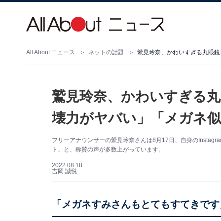
All About ニュース
ネットの話題
鷲見玲奈、かわいすぎる丸眼鏡
鷲見玲奈、かわいすぎる丸
壊力がヤバい」「メガネ似
フリーアナウンサーの鷲見玲奈さんは8月17日、自身のInsta
ト」と、称賛の声が多数上がっています。
2022.08.18
吉岡 誠悦
「メガネすみさんもとてもすてきです