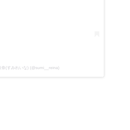
見玲奈(すみれいな) (@sumi__reina)