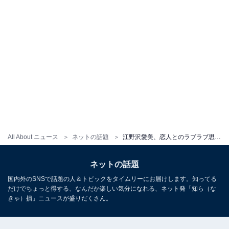
All About ニュース
ネットの話題
江野沢愛美、恋人とのラブラブ思い出写真大放出「1億いいねしたいほど沸いた…」「ニヤニヤしちゃう」
ネットの話題
国内外のSNSで話題の人＆トピックをタイムリーにお届けします。知ってる
だけでちょっと得する、なんだか楽しい気分になれる、ネット発「知ら（な
きゃ）損」ニュースが盛りだくさん。