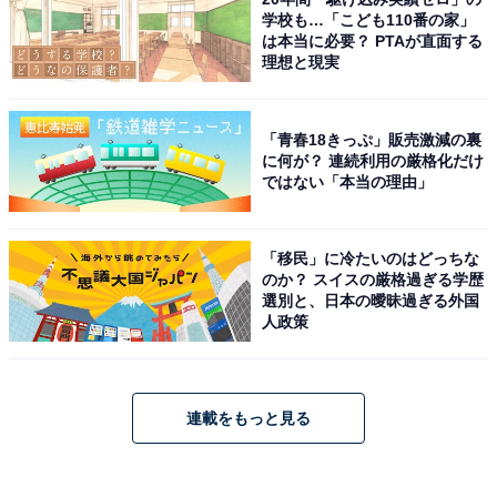
学校も…「こども110番の家」
は本当に必要？ PTAが直面する
理想と現実
「青春18きっぷ」販売激減の裏
に何が？ 連続利用の厳格化だけ
ではない「本当の理由」
「移民」に冷たいのはどっちな
のか？ スイスの厳格過ぎる学歴
選別と、日本の曖昧過ぎる外国
人政策
連載をもっと見る