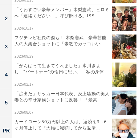
2026/03/13
「うわすごい豪華メンバー」木梨憲武、ヒロミ
へ「連絡ください！」呼び掛ける。ISS...
2
2024/10/17
フジテレビ社長の姿も！ 木梨憲武、豪華芸能
人の大集合ショットに「素敵でカッコいい...
3
2023/09/29
「がんばって生きてくれました」氷川きよ
し、“パートナー”の命日に思い。「私の身体...
4
2025/02/17
「涙出た」サッカー日本代表、炎上騒動の美人
妻との幸せ家族ショットに反響！ 「最高...
5
2026/08/07
カードローン50万円以上の人は、返済を3～6
ヶ月停止して『大幅に減額してから返済...
PR