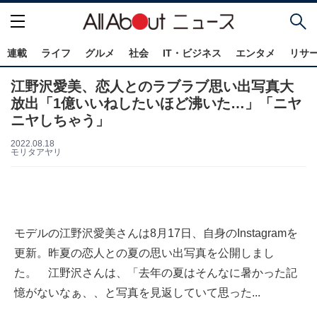
連載
ライフ
グルメ
社会
IT・ビジネス
エンタメ
リサ
江野沢愛美、恋人とのラブラブ思い出写真大
放出「1億いいねしたいほど沸いた…」「ニヤ
ニヤしちゃう」
2022.08.18
モリタアヤリ
モデルの江野沢愛美さんは8月17日、自身のInstagramを
更新。昨夏の恋人との夏の思い出写真を公開しまし
た。 江野沢さんは、「去年の夏はそんなに暑かった記
憶がないなぁ、、と写真を見返していて思った...