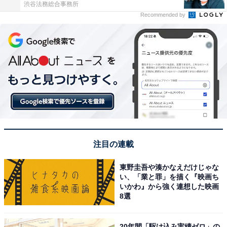
渋谷法務総合事務所
Recommended by
注目の連載
東野圭吾や湊かなえだけじゃな
い、「業と罪」を描く『映画ち
いかわ』から強く連想した映画
8選
20年間「駆け込み実績ゼロ」の