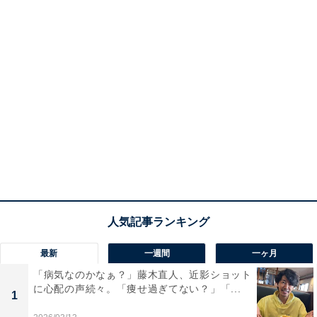
最新
一週間
一ヶ月
「病気なのかなぁ？」藤木直人、近影ショット
に心配の声続々。「痩せ過ぎてない？」「...
1