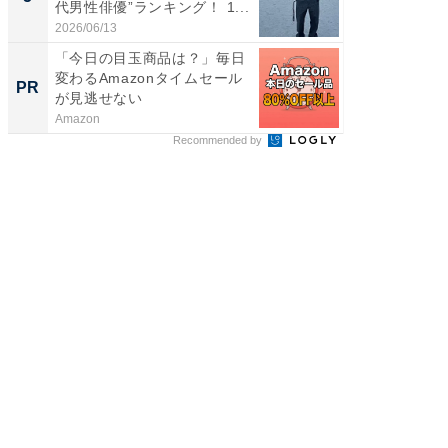
代男性俳優”ランキング！ 1...
「鈴木
倒...
2026/06/13
2026/08/0
「今日の目玉商品は？」毎日
【8/2
変わるAmazonタイムセール
高い探
PR
PR
が見逃せない
学習指導
Amazon
COMPAS
Recommended by