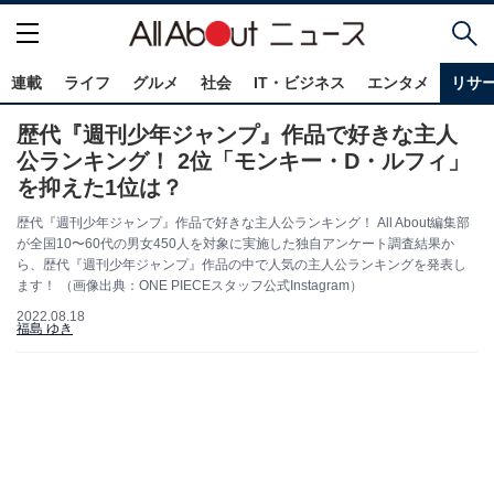
連載
ライフ
グルメ
社会
IT・ビジネス
エンタメ
リサ
歴代『週刊少年ジャンプ』作品で好きな主人
公ランキング！ 2位「モンキー・D・ルフィ」
を抑えた1位は？
歴代『週刊少年ジャンプ』作品で好きな主人公ランキング！ All About編集部
が全国10〜60代の男女450人を対象に実施した独自アンケート調査結果か
ら、歴代『週刊少年ジャンプ』作品の中で人気の主人公ランキングを発表し
ます！ （画像出典：ONE PIECEスタッフ公式Instagram）
2022.08.18
福島 ゆき