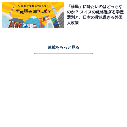
A post shared by 【公式】劇場版「鬼滅の刃」無限列車編キャンペーン
「移民」に冷たいのはどっちな
のか？ スイスの厳格過ぎる学歴
選別と、日本の曖昧過ぎる外国
人政策
同率3位は、「素直、優しい、強い、かっこいい、最高
です！（35歳女性）」「彼の優しさや強さは、自分の理
想だから（38歳女性）」「絶対に諦めない気持ちを持っ
連載をもっと見る
ていて優しい所。こんなお兄ちゃんが欲しいです（35歳
女性）」などの声が集まった、『鬼滅の刃』の竈門（か
まど）炭治郎でした。
回答者からは、「こんな人が知り合いだったらと思う、
優しくて努力家で光属性の、現実には存在しない理想の
権化だからです（53歳女性）」「性格がとにかく良くて
応援したくなる。自分も頑張ろうという気になれるから
（30歳女性）」「自分もこうありたいと思わせるような
優しさや思いやりの心を持っていると感じたから（35歳