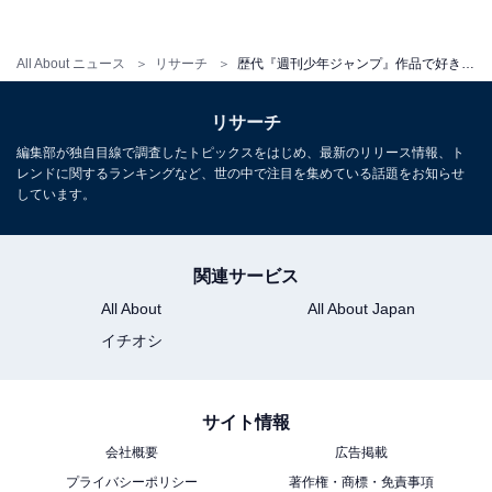
女性）」「とにかく優しい。こんな人になりたかった
（33歳男性）」など、優しさや思いやりの深い炭治郎に
All About ニュース
リサーチ
歴代『週刊少年ジャンプ』作品で好きな主人公ランキング！ 2位「モンキー・D・ルフィ」を抑えた1位は？
理想の人物像を感じた人も多いようです。
リサーチ
ほかにも、「ありがちですが、やはり『成長』していく
編集部が独自目線で調査したトピックスをはじめ、最新のリリース情報、ト
姿に感情移入しやすいですね。成長譚は普遍的なテーマ
レンドに関するランキングなど、世の中で注目を集めている話題をお知らせ
しています。
ですよね（56歳男性）」「炭治郎の人間の良さが本当に
大好きです。良い子です（26歳女性）」「とても優しく
強いキャラクターだから。子供に安心して見せられます
関連サービス
（39歳女性）」などのコメントが寄せられました。
All About
All About Japan
イチオシ
サイト情報
会社概要
広告掲載
プライバシーポリシー
著作権・商標・免責事項