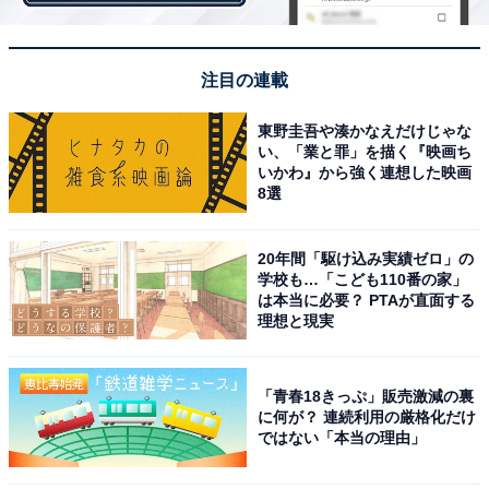
注目の連載
東野圭吾や湊かなえだけじゃな
い、「業と罪」を描く『映画ち
いかわ』から強く連想した映画
8選
View this post on Instagram
20年間「駆け込み実績ゼロ」の
学校も…「こども110番の家」
は本当に必要？ PTAが直面する
理想と現実
「青春18きっぷ」販売激減の裏
に何が？ 連続利用の厳格化だけ
ではない「本当の理由」