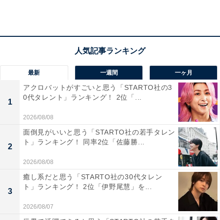
から（38歳女性）」「とにかく格好いい。最初は晴子さ
ん目的でバスケをはじめた主人公がみるみる本気になっ
ていく姿が熱い（31歳女性）」「不良のヘタクソがまじ
めに練習して上手くなる描写が好き（36歳男性）」な
ど、努力を重ねてバスケが上達していく花道の姿に魅了
された人が多いようです。
最新
一週間
一ヶ月
アクロバットがすごいと思う「STARTO社の3
0代タレント」ランキング！ 2位「...
また、「可能性に無限を感じるところが、花道を好きな
1
理由です。勉強はダメだけど、スポーツなら無限を感じ
2026/08/08
る体力がある事や、自由奔放な所も描写してあって好き
面倒見がいいと思う「STARTO社の若手タレン
です（50歳男性）」「バスケットボールや周囲で支えて
ト」ランキング！ 同率2位「佐藤勝...
2
くれる人たちに対し、実は真摯に向き合い努力すること
2026/08/08
を忘れないピュアな人物だから（47歳男性）」「不器用
癒し系だと思う「STARTO社の30代タレン
だか誠実でまっすぐなところ（46歳男性）」などのコメ
ト」ランキング！ 2位「伊野尾慧」を...
3
ントが寄せられました。
2026/08/07