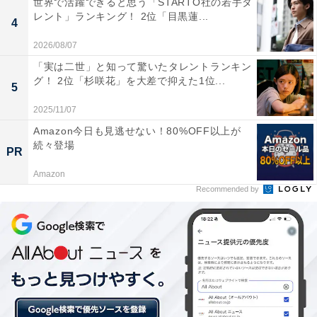
世界で活躍できると思う「STARTO社の若手タ
レント」ランキング！ 2位「目黒蓮...
4
2026/08/07
「実は二世」と知って驚いたタレントランキン
グ！ 2位「杉咲花」を大差で抑えた1位...
5
2025/11/07
Amazon今日も見逃せない！80%OFF以上が
続々登場
PR
Amazon
Recommended by
同率3位：竈門炭治郎（『鬼滅の刃』）