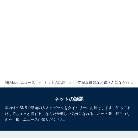
All About ニュース
ネットの話題
「立派な綺麗なお姉さんになられて」元人気子役・小林星蘭、ピンクのJK制服ショット披露！ 「制服姿可愛い」
ネットの話題
国内外のSNSで話題の人＆トピックをタイムリーにお届けします。知ってる
だけでちょっと得する、なんだか楽しい気分になれる、ネット発「知ら（な
きゃ）損」ニュースが盛りだくさん。