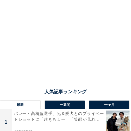
最新
一週間
一ヶ月
バレー・髙橋藍選手、兄＆愛犬とのプライベー
トショットに「超きちょー」「笑顔が見れ...
1