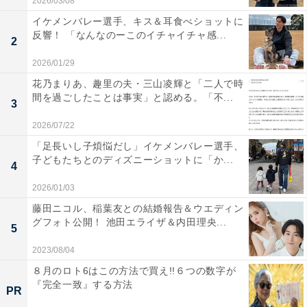
2026/03/08
イケメンバレー選手、キス＆耳食べショットに
反響！ 「なんなのーこのイチャイチャ感...
2
2026/01/29
花乃まりあ、趣里の夫・三山凌輝と「二人で時
間を過ごしたことは事実」と認める。「不...
3
2026/07/22
「足長いし子煩悩だし」イケメンバレー選手、
子どもたちとのディズニーショットに「か...
4
2026/01/03
藤田ニコル、稲葉友との結婚報告＆ウエディン
グフォト公開！ 池田エライザ＆内田理央...
5
2023/08/04
８月のロト6はこの方法で買え!!６つの数字が
『完全一致』する方法
PR