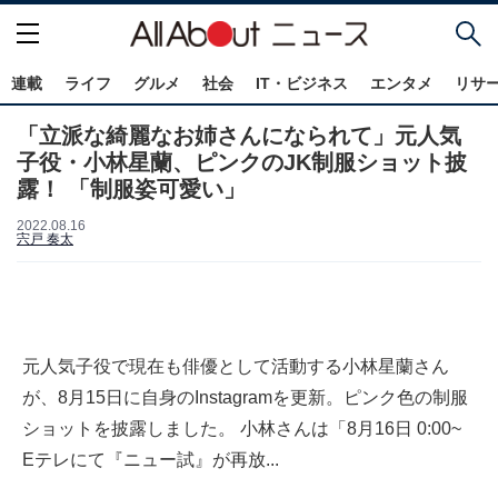
連載
ライフ
グルメ
社会
IT・ビジネス
エンタメ
リサ
「立派な綺麗なお姉さんになられて」元人気
子役・小林星蘭、ピンクのJK制服ショット披
露！ 「制服姿可愛い」
2022.08.16
宍戸 奏太
元人気子役で現在も俳優として活動する小林星蘭さん
が、8月15日に自身のInstagramを更新。ピンク色の制服
ショットを披露しました。 小林さんは「8月16日 0:00~
Eテレにて『ニュー試』が再放...