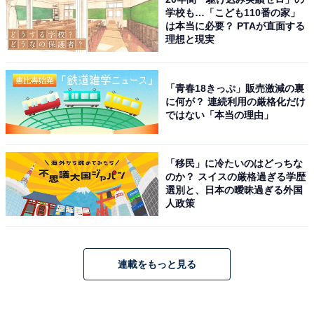
学校も…「こども110番の家」
は本当に必要？ PTAが直面する
理想と現実
「青春18きっぷ」販売激減の裏
に何が？ 連続利用の厳格化だけ
ではない「本当の理由」
「移民」に冷たいのはどっちな
のか？ スイスの厳格過ぎる学歴
選別と、日本の曖昧過ぎる外国
人政策
連載をもっと見る