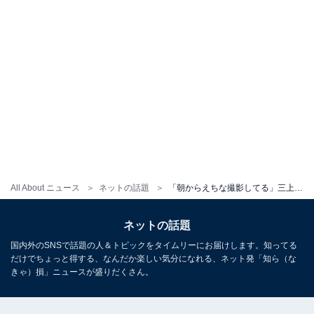
All About ニュース
ネットの話題
「朝からえちな撮影してる」三上悠亜、大胆露出のランジェリー姿に「超ドストライク」「これはえろいっす！」
ネットの話題
国内外のSNSで話題の人＆トピックをタイムリーにお届けします。知ってる
だけでちょっと得する、なんだか楽しい気分になれる、ネット発「知ら（な
きゃ）損」ニュースが盛りだくさん。