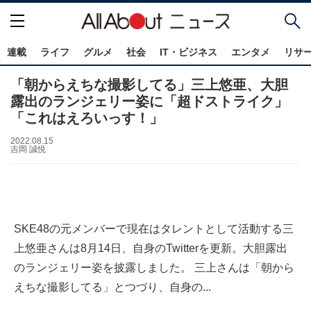
連載
ライフ
グルメ
社会
IT・ビジネス
エンタメ
リサ
「朝からえちな撮影してる」三上悠亜、大胆
露出のランジェリー姿に「超ドストライク」
「これはえろいっす！」
2022.08.15
吉岡 誠悦
SKE48の元メンバーで現在はタレントとして活動する三
上悠亜さんは8月14日、自身のTwitterを更新。大胆露出
のランジェリー姿を披露しました。 三上さんは「朝から
えちな撮影してる」とつづり、自身の...