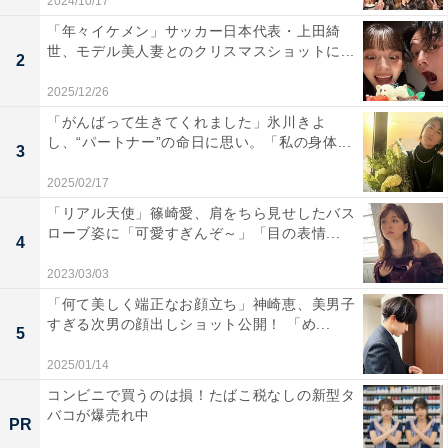
2024/10/17
「年々イケメン」サッカー日本代表・上田綺
世、モデル美人妻とのクリスマスショットに...
2
2025/12/26
「がんばって生きてくれました」氷川きよ
し、“パートナー”の命日に思い。「私の身体...
3
2025/02/17
「リアル天使」篠崎愛、肩をちら見せしたバス
ローブ姿に「可愛すぎんぞ～」「目の表情...
4
2023/03/03
「何て美しく端正なお顔立ち」神崎恵、美男子
すぎる次男の顔出しショット公開！ 「め...
5
2025/01/14
コンビニで買うのは損！たばこ税なしの新型タ
バコが爆売れ中
PR