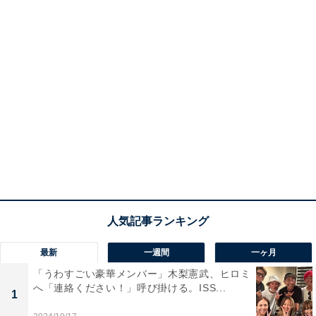
最新
一週間
一ヶ月
「うわすごい豪華メンバー」木梨憲武、ヒロミ
へ「連絡ください！」呼び掛ける。ISS...
1