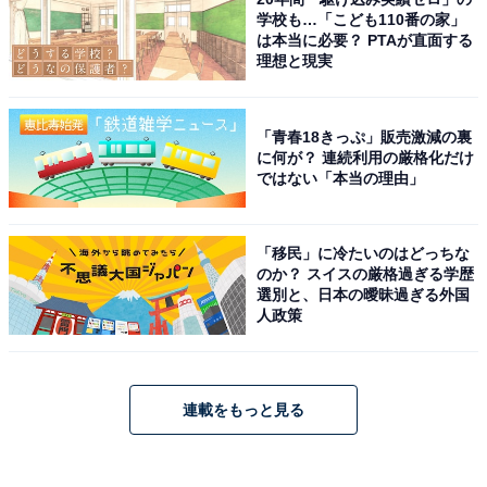
学校も…「こども110番の家」
は本当に必要？ PTAが直面する
理想と現実
「青春18きっぷ」販売激減の裏
に何が？ 連続利用の厳格化だけ
ではない「本当の理由」
「移民」に冷たいのはどっちな
のか？ スイスの厳格過ぎる学歴
選別と、日本の曖昧過ぎる外国
人政策
連載をもっと見る