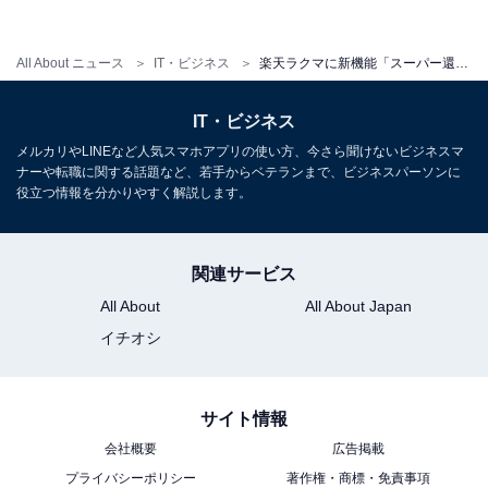
できるのは以下の3つです。
対象期間
All About ニュース
IT・ビジネス
楽天ラクマに新機能「スーパー還元」登場！ 出品者が購入者に「楽天キャッシュ」をプレゼント可能に
還元率
スーパー還元の対象となる出品物
IT・ビジネス
メルカリやLINEなど人気スマホアプリの使い方、今さら聞けないビジネスマ
対象期間は、今日から3日間、今日から5日間、今日から
ナーや転職に関する話題など、若手からベテランまで、ビジネスパーソンに
役立つ情報を分かりやすく解説します。
7日間から選べます。還元率は1%、3%、5%、7%、
10%、15%、20%。「スーパー還元」の対象となる出品
物は、還元率が同じならば商品が異なっても一括で設定
関連サービス
が可能です。
All About
All About Japan
イチオシ
サイト情報
会社概要
広告掲載
プライバシーポリシー
著作権・商標・免責事項