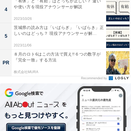
「有休」と「有給」はどっちが正しい？ 違い
や使い方を現役アナウンサーが解説
4
2023/10/26
茨城県の読み方は「いばらぎ」「いばらき」正
しいのはどっち？ 現役アナウンサーが解...
5
WEB版のマイページで「スーパー還元の設定」ができる（出典：楽天ラク
2023/11/06
マ）
８月のロト6はこの方法で買え!!６つの数字が
『完全一致』する方法
マイページに「スーパー還元の設定」が出ているので、
PR
クリックします。
株式会社MURA
Recommended by