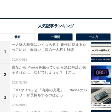
最新
一週間
一ヶ月
一人称の種類はいくつある？ 創作に使えるか
っこいい、面白い、昔の一人称も解説
1
Web版で「スーパー還元」を設定してみた
2024/04/18
筆者の場合、アプリでは対象となっていなかったので、
寝ながらiPhoneを触っていたら急に時計が表
示された……なぜでしょうか？ 【ス...
Web版でスーパー還元を試してみることにします。今回
2
はジュエリーを10万円で出品する設定です。
2024/11/25
「MagSafe」と「有線の充電」、iPhoneのバ
ッテリーが長持ちするのはどっ...
3
2024/10/12