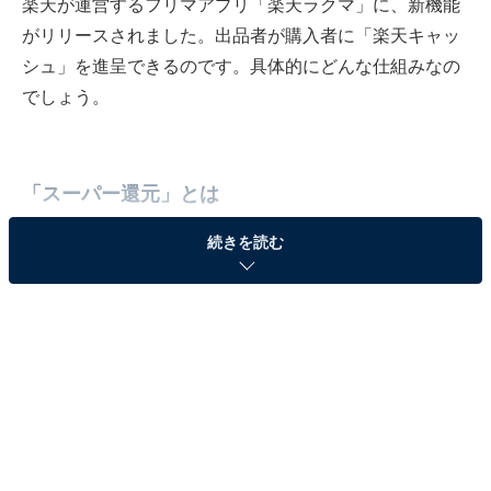
楽天が運営するフリマアプリ「楽天ラクマ」に、新機能
がリリースされました。出品者が購入者に「楽天キャッ
シュ」を進呈できるのです。具体的にどんな仕組みなの
でしょう。
「スーパー還元」とは
続きを読む
楽天ラクマの新機能「スーパー還元」は、一定の期間に
全ての出品者が還元率に応じた売上金の一部を購入者に
「楽天キャッシュ」で進呈できる機能です。8月15日時
点では、Web版では全ての出品者が利用でき、アプリ版
は一部出品者が利用可能です。