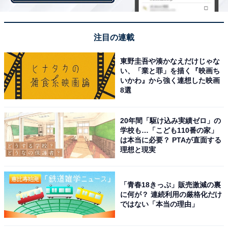
注目の連載
東野圭吾や湊かなえだけじゃな
い、「業と罪」を描く『映画ち
いかわ』から強く連想した映画
8選
20年間「駆け込み実績ゼロ」の
学校も…「こども110番の家」
「スーパー還元」の設定ができるページ（出典：楽天ラクマ）
は本当に必要？ PTAが直面する
理想と現実
「スーパー還元」の設定ができるページになります。下
にある「設定を開始する」をクリックします。
「青春18きっぷ」販売激減の裏
に何が？ 連続利用の厳格化だけ
ではない「本当の理由」