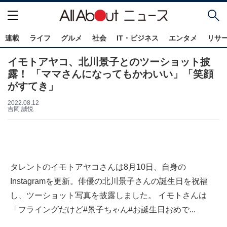
連載
ライフ
グルメ
社会
IT・ビジネス
エンタメ
リサ
イモトアヤコ、北川景子とのツーショット披
露！ 「ママさんになってもかわいい」「笑顔
がすてき」
2022.08.12
吉岡 誠悦
タレントのイモトアヤコさんは8月10日、自身の
Instagramを更新。俳優の北川景子さんの誕生日を祝福
し、ツーショット写真を披露しました。 イモトさんは
「フライングだけど#景子ちゃん#お誕生日おめで...