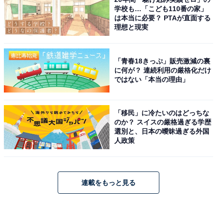
学校も…「こども110番の家」
は本当に必要？ PTAが直面する
理想と現実
「青春18きっぷ」販売激減の裏
に何が？ 連続利用の厳格化だけ
ではない「本当の理由」
「移民」に冷たいのはどっちな
のか？ スイスの厳格過ぎる学歴
選別と、日本の曖昧過ぎる外国
人政策
連載をもっと見る