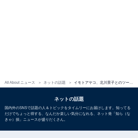
All About ニュース
ネットの話題
イモトアヤコ、北川景子とのツーショット披露！ 「ママさんになってもかわいい」「笑顔がすてき」
ネットの話題
国内外のSNSで話題の人＆トピックをタイムリーにお届けします。知ってる
だけでちょっと得する、なんだか楽しい気分になれる、ネット発「知ら（な
きゃ）損」ニュースが盛りだくさん。