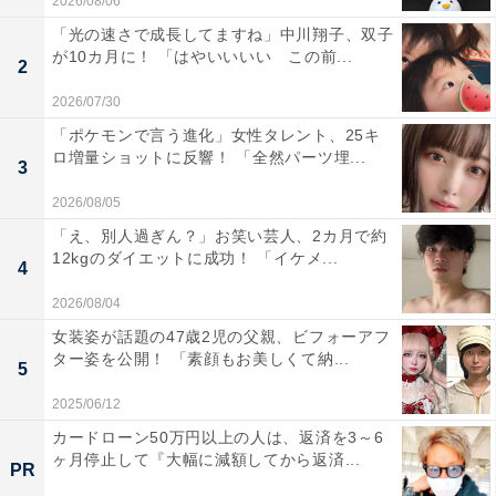
2026/08/06
「光の速さで成長してますね」中川翔子、双子
が10カ月に！ 「はやいいいい この前...
2
2026/07/30
「ポケモンで言う進化」女性タレント、25キ
ロ増量ショットに反響！ 「全然パーツ埋...
3
2026/08/05
「え、別人過ぎん？」お笑い芸人、2カ月で約
12kgのダイエットに成功！ 「イケメ...
4
2026/08/04
女装姿が話題の47歳2児の父親、ビフォーアフ
ター姿を公開！ 「素顔もお美しくて納...
5
2025/06/12
カードローン50万円以上の人は、返済を3～6
ヶ月停止して『大幅に減額してから返済...
PR