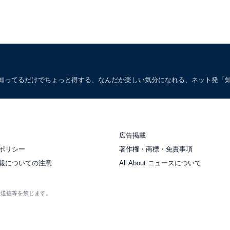
。知ってるだけでちょっと得する、なんだか楽しい気分になれる、ネット発「
広告掲載
ポリシー
著作権・商標・免責事項
報についての注意
All About ニュースについて
衆送信等を禁じます。