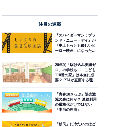
注目の連載
『スパイダーマン：ブラ
ンド・ニュー・デイ』が
「史上もっとも優しいヒ
ーロー映画」になった理
由。予習したい作品は？
20年間「駆け込み実績ゼ
ロ」の学校も…「こども
110番の家」は本当に必
要？ PTAが直面する理想
と現実
「青春18きっぷ」販売激
減の裏に何が？ 連続利用
の厳格化だけではない
「本当の理由」
「移民」に冷たいのはど