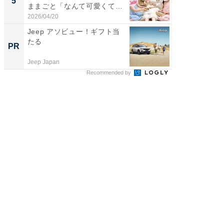
5
5
ままごと「なんて可愛くて平
「後ろ
和...
「...
2026/04/20
2026/08/0
Jeep アソビュー！ギフト当
【見城徹
たる
も変わ
PR
PR
Jeep Japan
FINCHI o
Recommended by