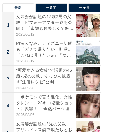
最新
一週間
一ヶ月
女装姿が話題の47歳2児の父
「さす
親、ビフォーアフター姿を公
は」高
1
1
開！ 「素顔もお美しくて納...
災地を
「カ...
2025/06/12
2026/08/0
阿波みなみ、ディズニー訪問
「女の
も「ガチで帰りたい」吐露。
介、バ
2
2
「これは帰りたいw」「なん
らのプレ
ち...
愛...
2025/06/19
2026/08/0
“可愛すぎる女装”で話題の46
「好感
歳2児の父親、すっぴん披露
や、“マ
3
3
＆“注射レシピ”公開！ ...
画変更
財...
2024/09/28
2026/07/3
「ポケモンで言う進化」女性
「脚が
タレント、25キロ増量ショッ
横川尚
4
4
トに反響！ 「全然パーツ埋...
ムキな姿
刃...
2026/08/05
2026/08/0
女装姿が話題の2児の父親、
「2人と
フリルドレス姿で娘たちとお
團十郎