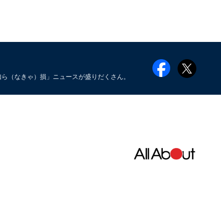
知ら（なきゃ）損」ニュースが盛りだくさん。