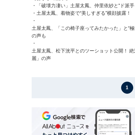
・
「破壊力凄い」土屋太鳳、仲里依紗と“ド派手
・
土屋太鳳、着物姿で“美しすぎる”横顔披露！
・
土屋太鳳、「この椅子座ってみたかった」と“極
の声も
・
土屋太鳳、松下洸平とのツーショット公開！ 
麗」の声
1