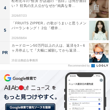
松村北斗の“怪演”が話題の『告白』は何が面白
葵に対し、新は「マネージャー失格だ」と返すのでし
い？ 狂気の主人公がなぜか“純真な青...
4
た。
2026/07/23
「FRUITS ZIPPER」の歌がうまいと思うメン
バーランキング！ 2位「櫻井...
5
2026/08/04
カードローン50万円以上の人は、返済を3～6
ヶ月停止して『大幅に減額してから返済...
PR
渋谷法務総合事務所
Recommended by
画像出典：テレビ朝日『六本木クラス』
公式サイト