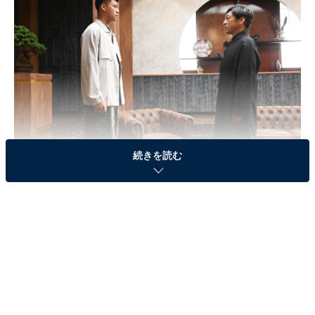
続きを読む
画像出典：テレビ朝日『六本木クラス』
公式サイト
第6話のおさらい
長屋茂（香川照之）が「二代目みやべ」を訪れた時の会
話から、宮部新（竹内涼真）が長屋ホールディングスの