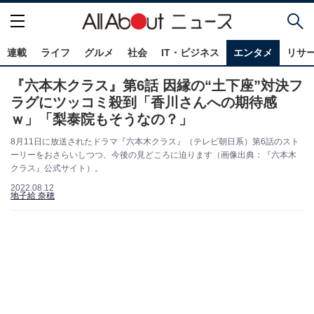
連載
ライフ
グルメ
社会
IT・ビジネス
エンタメ
リサ
『六本木クラス』第6話 因縁の“土下座”対決フ
ラグにツッコミ殺到「香川さんへの期待感
ｗ」「梨泰院もそうなの？」
8月11日に放送されたドラマ『六本木クラス』（テレビ朝日系）第6話のスト
ーリーをおさらいしつつ、今後の見どころに迫ります（画像出典：『六本木
クラス』公式サイト）。
2022.08.12
地子給 奈穂