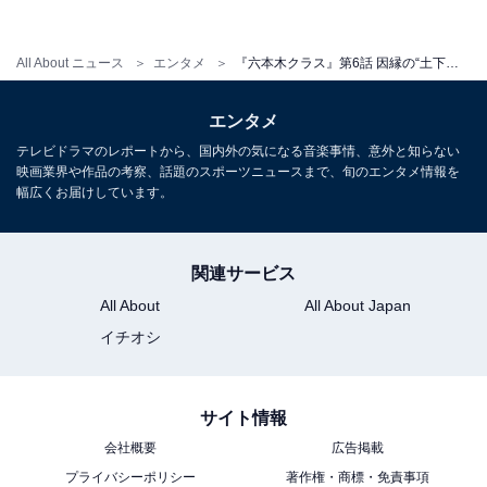
の持つ意味に注目が集まっています。
All About ニュース
エンタメ
『六本木クラス』第6話 因縁の“土下座”対決フラグにツッコミ殺到「香川さんへの期待感ｗ」「梨泰院もそうなの？」
また、新と茂が土下座を求めあうシーンには、「香川照
エンタメ
之氏に土下座して謝れのセリフあてるの、絶対あれ狙っ
テレビドラマのレポートから、国内外の気になる音楽事情、意外と知らない
でるでしょ」「土下座への執着が強い香川照之氏」「あ
映画業界や作品の考察、話題のスポーツニュースまで、旬のエンタメ情報を
幅広くお届けしています。
いも変わらず土下座求める香川照之さんｗ」「オリジナ
ルの梨泰院クラスでも土下座しろってワード出るらしい
ｗ」など、香川照之さん＝土下座のインパクトが引き続
関連サービス
き話題に。
All About
All About Japan
イチオシ
8月18日放送の第7話では、新たな場所で「二代目みや
べ」の再オープンに向けて邁進する中、店の前を通りか
サイト情報
かった女性・田辺弘子（倍賞美津子）から「その場所に
会社概要
広告掲載
店を出すと1年以内に必ず潰れる」と縁起でもないこと
プライバシーポリシー
著作権・商標・免責事項