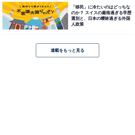
1人で戦ってきた新への気持ちが愛だと気づき、新の敵
「移民」に冷たいのはどっちな
を全員潰してやると心に誓った葵。一方、長屋ホールデ
のか？ スイスの厳格過ぎる学歴
選別と、日本の曖昧過ぎる外国
ィングスに身を置く優香（新木優子）は、「長屋から自
人政策
由にしてやる」という新を応援する気持ちと、長屋から
求められる責務との葛藤を素直に口にしました。
連載をもっと見る
次回予告では茂から引き抜きの声をかけられた葵が寝返
る可能性が浮上。Twitterでは「愛に気づいたシーンの葵
の声、いつもと全然違ってめちゃくちゃグッときたんだ
が」「葵ちゃん辞めないで」「葵のソシオパスぶりがさ
く裂」「寝返る葵ちゃんとか内部からめちゃめちゃに暴
れてぶち壊してきそうで怖いんだがw」「葵の優秀さは
優香から聞いてるとしても、ソシオパスでやばい女だっ
てことは知らないよね…さすがの会長も天使が悪魔だと
いうことは見抜けないでしょ…？」などの声のほか、
「六本木クラスってそういうことなのね」などタイトル