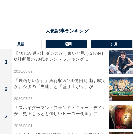
そんな中、「二代目みやべ」が入るビルを長屋茂が買い
取り、店は立ち退きの危機に。新と対峙した茂は、「最
初からボタンをかけ直そう」と、かつて高校生の新に求
めたように土下座を要請。しかし新は、自分が茂の敵で
あることを名言し、むしろ長らく続く因縁に終止符を打
最新
一週間
一ヶ月
つには、茂が土下座をして謝罪するほかないと言い切り
【40代が選ぶ】ダンスがうまいと思うSTART
ました。
O社所属の30代タレントランキング...
1
2026/08/02
一方、新から長屋との過去の因縁のすべてを聞いた葵
『映画ちいかわ』興行収入100億円到達は確実
は、新への愛を深めるあまり、長屋茂の次男である龍二
か。今後の「失速」と「盛り上がり」が...
2
（鈴鹿央士）への当たり方も強めていきます。龍二は葵
2026/07/28
から自分の家族が新に対してしてきたことを聞かされ、
『スパイダーマン：ブランド・ニュー・デイ』
「二代目みやべ」を辞めると言い出します。龍二が父や
が「史上もっとも優しいヒーロー映画」に...
3
兄のせいで辞めるというなら引き留めないという新は、
2026/08/01
葵に意見を求めます。龍二が辞めて然るべきだと答えた