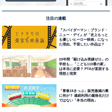
注目の連載
『スパイダーマン：ブランド・
ニュー・デイ』が「史上もっと
も優しいヒーロー映画」になっ
た理由。予習したい作品は？
20年間「駆け込み実績ゼロ」の
学校も…「こども110番の家」
は本当に必要？ PTAが直面する
理想と現実
「青春18きっぷ」販売激減の裏
ソシオパス葵の愛情表現に新がNOを突きつけ
に何が？ 連続利用の厳格化だけ
ではない「本当の理由」
る……？