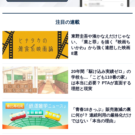
の寝顔に密かにキスをしました。
注目の連載
あくる日「二代目みやべ」を訪れた葵は、「ここで働か
せてください。夢は私が叶えてあげます、社長」と新に
東野圭吾や湊かなえだけじゃな
告げるのでした。
い、「業と罪」を描く『映画ち
いかわ』から強く連想した映画
8選
20年間「駆け込み実績ゼロ」の
学校も…「こども110番の家」
は本当に必要？ PTAが直面する
理想と現実
「青春18きっぷ」販売激減の裏
に何が？ 連続利用の厳格化だけ
ではない「本当の理由」