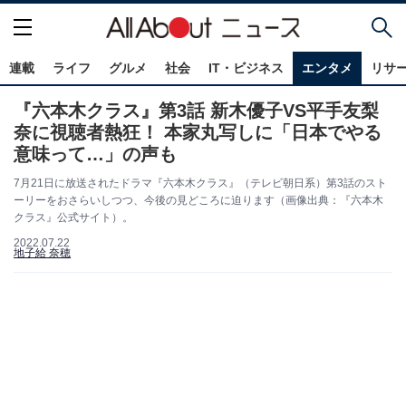
連載
ライフ
グルメ
社会
IT・ビジネス
エンタメ
リサ
『六本木クラス』第3話 新木優子VS平手友梨
奈に視聴者熱狂！ 本家丸写しに「日本でやる
意味って…」の声も
7月21日に放送されたドラマ『六本木クラス』（テレビ朝日系）第3話のスト
ーリーをおさらいしつつ、今後の見どころに迫ります（画像出典：『六本木
クラス』公式サイト）。
2022.07.22
地子給 奈穂