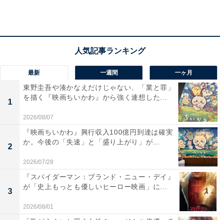
の？」と詰め寄る中、再び現れた龍河は新を挑発。自分
が新の父を轢き殺したと耳元でささやき、怒りに震える
新たに「殴ってみろよ」と煽ります。しかし新は、「俺
の信念と気合いを見せつけてやる。楽しみに待ってろ」
と言い残し立ち去りました。
最新
一週間
一ヶ月
東野圭吾や湊かなえだけじゃない、「業と罪」
を描く『映画ちいかわ』から強く連想した...
2人の会話を聞いていた葵は、新のことが気になり過去
1
の事件を調べ、新にかつて何があったのかを悟ります。
2026/08/07
「二代目みやべ」が休業している間、大学生になり20歳
『映画ちいかわ』興行収入100億円到達は確実
を迎えた葵はメリットのためだけに付き合う友人の誘い
か。今後の「失速」と「盛り上がり」が...
2
で合コンに参加。酔いつぶれる友人を置いて帰ろうとす
2026/07/28
る葵に、追ってきた1人の男がしつこく付きまといま
『スパイダーマン：ブランド・ニュー・デイ』
す。葵は男を蔑みお金を渡して去ろうとすると、男に頬
が「史上もっとも優しいヒーロー映画」に...
3
を殴られます。仕返しに背負い投げをし逃げ出した葵
2026/08/01
は、怒った男に追いかけられ六本木の街を走ります。