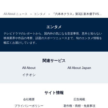
新木優子vs平手友梨奈 バチバチの女の闘い勃発
All About ニュース
エンタメ
『六本木クラス』第3話 新木優子VS平手友梨奈に視聴者熱狂！ 本家丸写しに「日本でやる意味って…」の声も
宿敵・龍河の挑発に怒りを抑えながらも、信念を胸に改
めて復讐を誓う新。一方、優香と葵の女の闘いも火花を
エンタメ
散らしました。
テレビドラマのレポートから、国内外の気になる音楽事情、意外と知らない
映画業界や作品の考察、話題のスポーツニュースまで、旬のエンタメ情報を
幅広くお届けしています。
Twitterでは「リベンジ系ドラマって耐えなきゃいけない
時間が続くので結構ストレスがかかるけど、このドラマ
関連サービス
は要所にプチリベンジをぶっ込んでて適度に爽快感を感
All About
All About Japan
じながら物語を追える」「葵という弾けキャラがストレ
イチオシ
スフリーの要素になっているの良い」「てちがやべぇ！
可愛すぎ！」「平手ちゃんの存在感やばい」「優香はど
っち側なのかわからない微妙な雰囲気出てて、新たな思
サイト情報
い続けていそうな女の人そのもの。葵は感情くっきりだ
会社概要
広告掲載
けど強気ばかりじゃないとこもよく出てる。長屋親子は
プライバシーポリシー
著作権・商標・免責事項