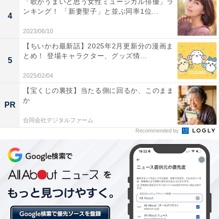
「歌がうまいと思う女性ミュージカル俳優」ラ
ンキング！ 「新妻聖子」と並ぶ同率1位...
4
葵が逃げ込んだ男子トイレでは、偶然、新が用を足して
2023/06/10
いました。追いついた男と葵を鏡ごしに観察した新が葵
【ちいかわ最新話】2025年2月更新分の漫画ま
に助けが必要かと問うと、「助けてください」と葵。は
とめ！ 登場キャラクター、グッズ情...
5
ずみで男を殴ってしまった新は葵の手を引き、新を待っ
2025/02/04
ていた楠木優香（新木優子）の手も取って3人で逃げ去
【宝くじの裏技】当たる側に回るか、このまま
ります。
か
PR
合同会社デジタルファーム
葵は優香が長屋六本木店で自分を未成年だと見抜いたス
Recommended by
タッフだと思い出します。インフルエンサーとしてお金
を稼いでいる葵は、新に「二代目みやべ」の宣伝を手伝
うと提案。新がコーヒーを買いに席を立ち優香と2人き
りになると、女の闘いが勃発します。新に想いを寄せら
れていることの自信を見せつける優香。一方、新と2人
で飲み直した葵は新への恋情に気づき、酔いつぶれた新