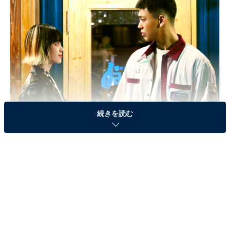
続きを読む
画像出典：テレビ朝日『六本木クラス』
公式サイト
第3話のおさらい
居酒屋「二代目みやべ」が未成年に酒を提供していると
通報され、宮部新（竹内涼真）は警察で取り調べを受け