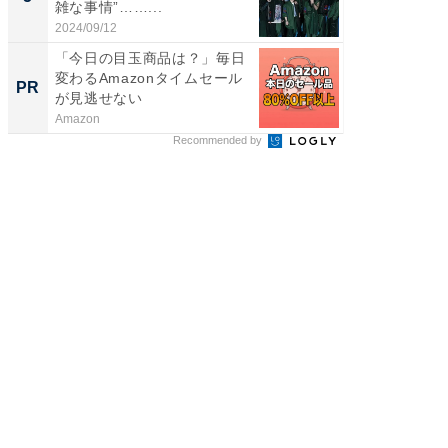
雑な事情”……...
2024/09/12
他力本願
「今日の目玉商品は？」毎日
変わるAmazonタイムセール
PR
が見逃せない
Amazon
Recommended by