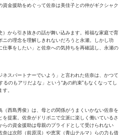
の資金援助をめぐって佐奈は美佳子との仲がギクシャク
史）から引き抜きの話が舞い込みます。裕福な家庭で育
ポニの理念を理解しきれないだろうと永瀬。しかし功
に仕事をしたい」と佐奈への気持ちを再確認し、永瀬の
ジネスパートナーでいよう」と言われた佐奈は、かつて
するのもアリだよな」という“あの約束”もなくなってし
ます。
鳥（西島秀俊）は、母との関係がうまくいかない佐奈を
とを提案。佐奈がドリポニで立派に楽しく働いているさ
からの資金援助は母親のプライドとして受けられない
佐奈は次郎（前原滉）や恵実（青山テルマ）らの力も借