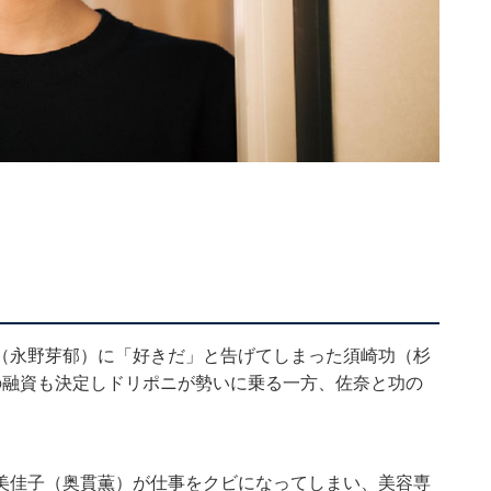
（永野芽郁）に「好きだ」と告げてしまった須崎功（杉
の融資も決定しドリポニが勢いに乗る一方、佐奈と功の
美佳子（奥貫薫）が仕事をクビになってしまい、美容専