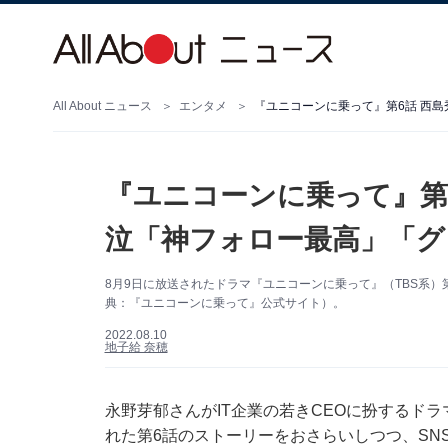
All About ニュース
エンタメ
『ユニコーンに乗って』第6話 西
『ユニコーンに乗って』第
泣「神フォロー最高」「グ
8月9日に放送されたドラマ『ユニコーンに乗って』（TBS系
典：『ユニコーンに乗って』公式サイト）。
2022.08.10
地子給 奈穂
永野芽郁さんがIT企業の若きCEOに扮するドラ
れた第6話のストーリーをおさらいしつつ、SN