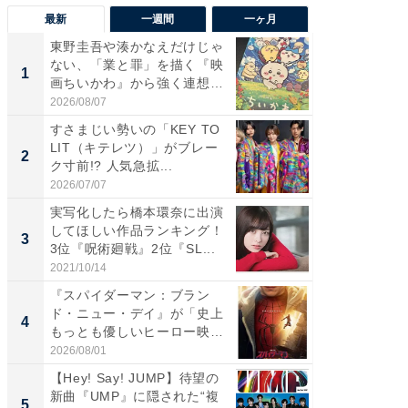
最新
一週間
一ヶ月
東野圭吾や湊かなえだけじゃ
【40代
ない、「業と罪」を描く『映
いと思う
1
1
画ちいかわ』から強く連想し
代タレン
た...
2026/08/07
2026/08/0
すさまじい勢いの「KEY TO
東野圭
LIT（キテレツ）」がブレー
ない、
2
2
ク寸前!? 人気急拡...
画ちい
た...
2026/07/07
2026/08/0
実写化したら橋本環奈に出演
ワケあ
してほしい作品ランキング！
マ『フ
3
3
3位『呪術廻戦』2位『SL...
演技連発
の...
2021/10/14
2026/08/0
『スパイダーマン：ブラン
「FRUI
ド・ニュー・デイ』が「史上
うまい
4
4
もっとも優しいヒーロー映
ング！ 2
画」に...
2026/08/01
2026/08/0
【Hey! Say! JUMP】待望の
競馬予
新曲『UMP』に隠された“複
書きま
5
PR