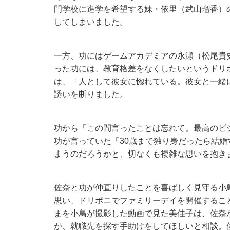
門学校に進学を希望する妹・依里（武山瑠香）
してしまいました。
一方、功にはゲームアカデミアの永瀬（松尾貴
った功には、教育格差をなくしたいというドリ
は、「人として彼女に惚れている。彼女と一緒
誘いを断りました。
功から「この間言ったことは忘れて。最高のビ
功が言っていた「30歳まで独り身だったら結婚
まうのだろうかと、切なくも複雑な思いを抱き
佐奈と功が仲直りしたことを喜ばしく見守る小
思い、ドリポニでファミリーデイを開催するこ
まを小鳥が撮影した動画で見た美佳子は、佐奈
が、就職先を探す手助けをしてほしいと相談。