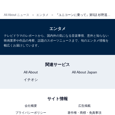
んだ第5話。ラストシーンでは、小鳥への特別な思いが
増していく佐奈を見守っていた功が、ついに佐奈への気
All About ニュース
エンタメ
『ユニコーンに乗って』第5話 杉野遥亮ついに告白!? 永野芽郁の不意打ちハグで…「待て早すぎる！」「まさか結ばれない結末？」の声
持ちを告白。あえて功への恋心を封印し「社内恋愛禁
止」をルールにしていた佐奈は、功の告白をどう受け止
エンタメ
めるのでしょうか？
テレビドラマのレポートから、国内外の気になる音楽事情、意外と知らない
映画業界や作品の考察、話題のスポーツニュースまで、旬のエンタメ情報を
幅広くお届けしています。
Twitterでは「功くん派ではあるけど、やはり小鳥さんの
存在は大きいなぁ。この会社にとって本当に必要な人」
関連サービス
「功くん、告白してもーた！」「待て確かに告白が早す
All About
All About Japan
ぎるぞ。このままだと佐奈と功が結ばれない世界になる
イチオシ
かもしれない…？」「後半にキュンを畳みかけてきた
な。功くんが傍にいて恋心封印するとか、この数年よく
耐えたな佐奈」「功くん応援してたけど、小鳥さんが魅
サイト情報
力的すぎる」「ハイタッチと思いきや抱きつかれて固ま
会社概要
広告掲載
る功が、以前ハイタッチに気づかなかった小鳥と同じく
プライバシーポリシー
著作権・商標・免責事項