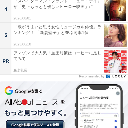
『スパイダーマン：ブランド・ニュー・デイ』
中、小鳥は海斗が行きつけだと言っていた居酒屋を訪れ
が「史上もっとも優しいヒーロー映画」に...
4
て海斗を発見。「海斗さんは自慢の同期。一緒にビジコ
2026/08/01
ンに出たいです」と説得し、会社に連れ戻します。そし
「歌がうまいと思う女性ミュージカル俳優」ラ
て迎えた本番。小鳥は佐奈がプレゼントした靴を履いて
ンキング！ 「新妻聖子」と並ぶ同率1位...
5
登場し、佐奈のテンションは上がります。佐奈と功によ
2023/06/10
るデモンストレーションは成功し、ドリポニは見事、優
アマゾンで大人気！血圧対策はコーヒーに足し
勝を勝ち取るのでした。
てみて
PR
森永乳業
喜びを抑えきれない佐奈は、いつものハイタッチではな
Recommended by
く功に抱きつきます。そして「1杯だけ飲まない？」と
誘い、会社で2人きりの打上げをすることに。最高のパ
ートナーだと功への感謝を伝える佐奈。功はついに、
「佐奈のことが好きだ」と想いを告げてしまうのでし
た。