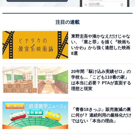
注目の連載
東野圭吾や湊かなえだけじゃな
い、「業と罪」を描く『映画ち
いかわ』から強く連想した映画
8選
20年間「駆け込み実績ゼロ」の
学校も…「こども110番の家」
は本当に必要？ PTAが直面する
理想と現実
画像出典：TBS『ユニコーンに乗って』
公式サイト
「青春18きっぷ」販売激減の裏
に何が？ 連続利用の厳格化だけ
ではない「本当の理由」