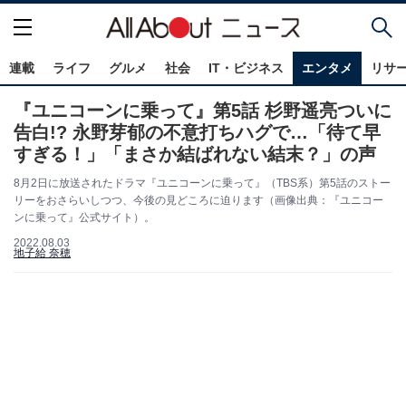
連載
ライフ
グルメ
社会
IT・ビジネス
エンタメ
リサ
『ユニコーンに乗って』第5話 杉野遥亮ついに
告白!? 永野芽郁の不意打ちハグで…「待て早
すぎる！」「まさか結ばれない結末？」の声
8月2日に放送されたドラマ『ユニコーンに乗って』（TBS系）第5話のストー
リーをおさらいしつつ、今後の見どころに迫ります（画像出典：『ユニコー
ンに乗って』公式サイト）。
2022.08.03
地子給 奈穂