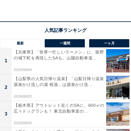
で現場調査にやってきたのは、海の近くにあるオレンジ
色の屋根と白壁のコントラストが美しいおしゃれな一軒
家。シックながら開放感あふれる内部を絶賛する玄之介
でしたが、この家は実はいわゆる事故物件でした。
最新
一週間
一ヶ月
リノベーションで住みやすくしたい夫と、契約後に事故
【兵庫県】「世界一忙しいラーメン」に、龍野
物件と知って嫌悪感をあらわにする妻。何とか夫婦どち
の城下町を再現したSAも。山陽自動車道...
1
らにも納得してもらえる結果を出したい玄之介は、一晩
2026/08/04
泊まりこんでプランを考えることにしますがー。
【山梨県の人気日帰り温泉】「山梨日帰り温泉
源泉かけ流しの湯 桜湯」は源泉かけ流...
2
2026/08/05
【栃木県】アウトレット近くのSAに、600㎡の
広々ドッグランも！ 東北自動車道の...
3
2026/08/05