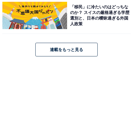
「移民」に冷たいのはどっちな
のか？ スイスの厳格過ぎる学歴
選別と、日本の曖昧過ぎる外国
人政策
連載をもっと見る
高い天井と半円アーチの窓で開放感は抜群（画像：
月10ドラマ『魔法のリノベ』【第3話ダイジェスト】
より）
天井には大きな化粧梁（けしょうばり）。天井板をつけ
ず、三角屋根をそのまま傾斜天井として仕上げているの
でかなりの大空間ですが、このような広々とした空間は
単調になりがちなので、化粧梁をつけることでメリハリ
を出しています。