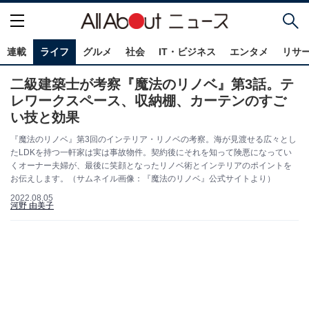
連載
ライフ
グルメ
社会
IT・ビジネス
エンタメ
リサ
二級建築士が考察『魔法のリノベ』第3話。テ
レワークスペース、収納棚、カーテンのすご
い技と効果
『魔法のリノベ』第3回のインテリア・リノベの考察。海が見渡せる広々とし
たLDKを持つ一軒家は実は事故物件。契約後にそれを知って険悪になってい
くオーナー夫婦が、最後に笑顔となったリノベ術とインテリアのポイントを
お伝えします。（サムネイル画像：『魔法のリノベ』公式サイトより）
2022.08.05
河野 由美子