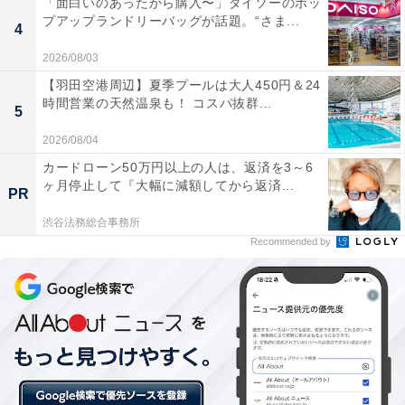
「面白いのあったから購入〜」ダイソーのポッ
プアップランドリーバッグが話題。“さま...
4
2026/08/03
【羽田空港周辺】夏季プールは大人450円＆24
時間営業の天然温泉も！ コスパ抜群...
5
2026/08/04
カードローン50万円以上の人は、返済を3～6
『魔法のリノベ』第3話の家考察（1）アクセント
ヶ月停止して『大幅に減額してから返済...
PR
カラーは大胆に
渋谷法務総合事務所
Recommended by
問題の家は、生活感を感じさせない別荘のような雰囲
気。