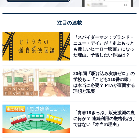
注目の連載
『スパイダーマン：ブランド・
ニュー・デイ』が「史上もっと
も優しいヒーロー映画」になっ
海へ向かうデッキつきでおしゃれ！（画像：
た理由。予習したい作品は？
月10ドラマ『魔法のリノベ』【第3話ダイジェスト】
より）
20年間「駆け込み実績ゼロ」の
ちょっと持て余しそうなくらい庭も広そうですが、都会
学校も…「こども110番の家」
から離れた場所に住むことを決めた依頼人の夫婦も実は
は本当に必要？ PTAが直面する
理想と現実
訳あり。人気が無い静かな場所に建つこの物件が気に入
ったのもうなずけます。
「青春18きっぷ」販売激減の裏
に何が？ 連続利用の厳格化だけ
今回リノベを検討していたのは海が見えるLDKでした。
ではない「本当の理由」