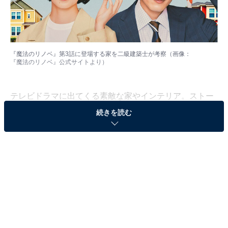
『魔法のリノベ』第3話に登場する家を二級建築士が考察（画像：
『魔法のリノベ』公式サイト
より）
テレビドラマに出てくる素敵な家やインテリア。ストー
リーをより盛り上げるための演出の1つとして欠かせな
続きを読む
い要素です。中でも登場人物が住んでいる家はその人の
キャラクターを表現するツールですが、インテリアづく
りの参考にしている人も多いのではないでしょうか。
今回は、波留さん主演の月10ドラマ『魔法のリノベ』
（カンテレ／フジテレビ系）第3回に登場する家つい
て、二級建築士・インテリアコーディネーター資格を持
つ筆者がプロ目線で考察します。最近増えてきているテ