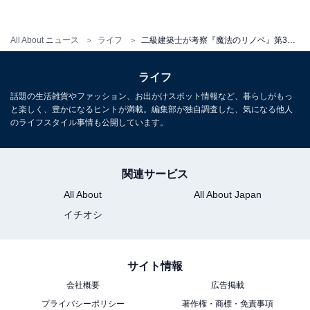
つい目を奪われるのは半円アーチの窓。フレームはシン
All About ニュース
ライフ
二級建築士が考察『魔法のリノベ』第3話。テレワークスペース、収納棚、カーテンのすごい技と効果
プルですが、長方形の窓にはない柔らかい雰囲気を感じ
ますね。手前にある化粧梁のストレートな形との対比が
ライフ
なかなかいいバランスです。
話題の生活雑貨やファッション、お出かけスポット情報など、暮らしがもっ
と楽しく、豊かになるヒントが満載。編集部が独自調査した、気になる他人
のライフスタイル事情も公開しています。
とはいえ、なかなか一般住宅では見かけない造りですか
らここは目で楽しむだけにして、インテリアの参考とし
てはカーテンに注目しましょう。おそらくシンプルなデ
関連サービス
ザインの両開きカーテンですが、白い壁に淡いベージュ
All About
All About Japan
の床という全体的に明るい空間の中で、ローズカラーの
イチオシ
カーテンがよく映えています。
サイト情報
この色、単独で見るとかなり派手なトーンの部類に入り
ます。ですが、壁や床といった室内で大きな面積を白か
会社概要
広告掲載
プライバシーポリシー
著作権・商標・免責事項
淡い色にしておくと、個性的な色やデザインのカーテン