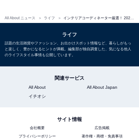
All About ニュース
ライフ
インテリアコーディネーター厳選！ 2021年買ってよかった家具家電5選【2022年おうちをおしゃれに】
ライフ
話題の生活雑貨やファッション、お出かけスポット情報など、暮らしがもっ
と楽しく、豊かになるヒントが満載。編集部が独自調査した、気になる他人
のライフスタイル事情も公開しています。
関連サービス
All About
All About Japan
DIAWALL ディアウォールS 2×6材用（出典：楽天市場）
イチオシ
壁面やデッドスペースを利用して収納棚を自在なプラン
で設置できるディアウォールは、DIY好きの人にはたま
サイト情報
らないアイテム。床と天井で突っ張るタイプの柱と固定
会社概要
広告掲載
材が基本セットで、棚を追加できる棚受けや天井高に合
プライバシーポリシー
著作権・商標・免責事項