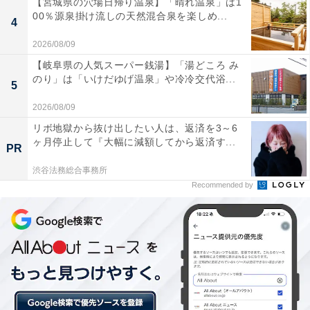
【宮城県の穴場日帰り温泉】「晴れ温泉」は1
00％源泉掛け流しの天然混合泉を楽しめ...
4
2026/08/09
【岐阜県の人気スーパー銭湯】「湯どころ み
のり」は「いけだゆげ温泉」や冷冷交代浴...
5
2026/08/09
リボ地獄から抜け出したい人は、返済を3～6
ヶ月停止して『大幅に減額してから返済す...
PR
渋谷法務総合事務所
Recommended by
Yogibo Max（出典：Amazon）
一般的なソファを置くとかなりスペースを取って狭くな
ってしまう…という悩みを持つ人におすすめしたいのが