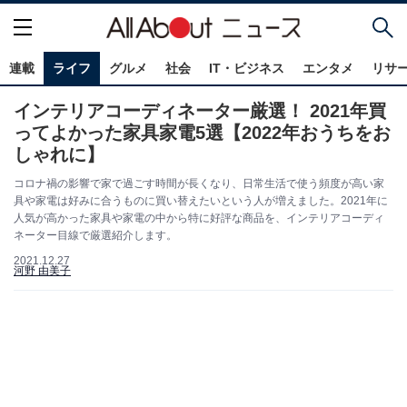
連載
ライフ
グルメ
社会
IT・ビジネス
エンタメ
リサ
インテリアコーディネーター厳選！ 2021年買
ってよかった家具家電5選【2022年おうちをお
しゃれに】
コロナ禍の影響で家で過ごす時間が長くなり、日常生活で使う頻度が高い家
具や家電は好みに合うものに買い替えたいという人が増えました。2021年に
人気が高かった家具や家電の中から特に好評な商品を、インテリアコーディ
ネーター目線で厳選紹介します。
2021.12.27
河野 由美子