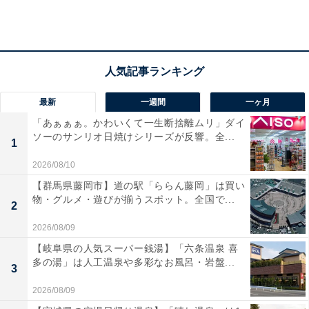
＞楽天市場のページで見る
最新
一週間
一ヶ月
「あぁぁぁ。かわいくて一生断捨離ムリ」ダイ
ソーのサンリオ日焼けシリーズが反響。全...
1
2026/08/10
【群馬県藤岡市】道の駅「ららん藤岡」は買い
物・グルメ・遊びが揃うスポット。全国で...
2
2026/08/09
【岐阜県の人気スーパー銭湯】「六条温泉 喜
多の湯」は人工温泉や多彩なお風呂・岩盤...
3
2026/08/09
（2）Yogibo Max