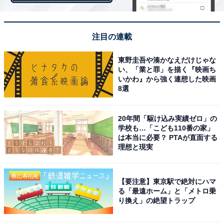
Yogibo Max。横に倒せばソファに、立てれば椅子代わり
にと用途が広いので、リビングはもちろん個室でも使い
やすいのが魅力です。平らに広げると小さめのベッド程
注目の連載
度のサイズになり、来客用やお昼寝用に。カラー展開が
東野圭吾や湊かなえだけじゃな
豊富なのでインテリアに合わせて選べます。
い、「業と罪」を描く『映画ち
いかわ』から強く連想した映画
8選
＞Amazonのページで見る
20年間「駆け込み実績ゼロ」の
学校も…「こども110番の家」
は本当に必要？ PTAが直面する
理想と現実
【要注意】東京駅で絶対にハマ
る「最遠ホーム」と「メトロ乗
り換え」の絶望トラップ