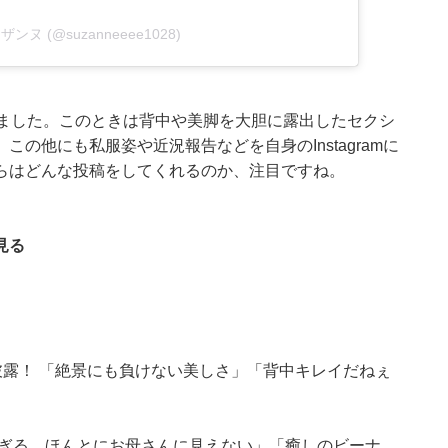
 スザンヌ (@suzanneeee1028)
しました。このときは背中や美脚を大胆に露出したセクシ
の他にも私服姿や近況報告などを自身のInstagramに
らはどんな投稿をしてくれるのか、注目ですね。
見る
披露！ 「絶景にも負けない美しさ」「背中キレイだねぇ
すぎる ほんとにお母さんに見えない」「癒しのビーナ