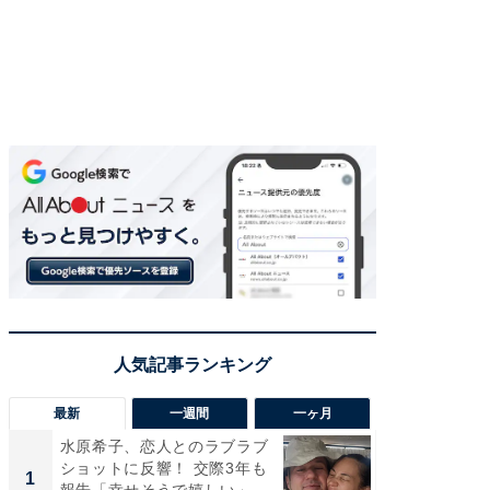
最新
一週間
一ヶ月
水原希子、恋人とのラブラブ
「さす
ショットに反響！ 交際3年も
は」高
1
1
報告「幸せそうで嬉しい」
災地を