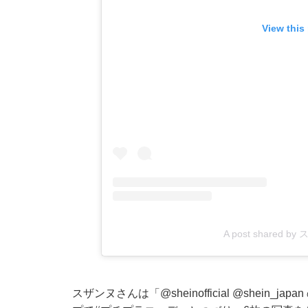
View this
A post shared by
スザンヌさんは「
@sheinofficial
@shein_japan