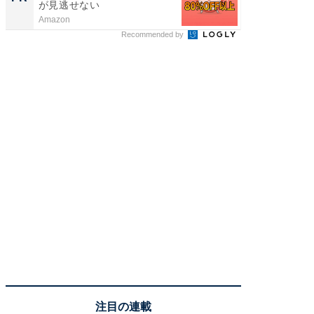
が見逃せない
場！Ama
Amazon
Amazon
Recommended by
注目の連載