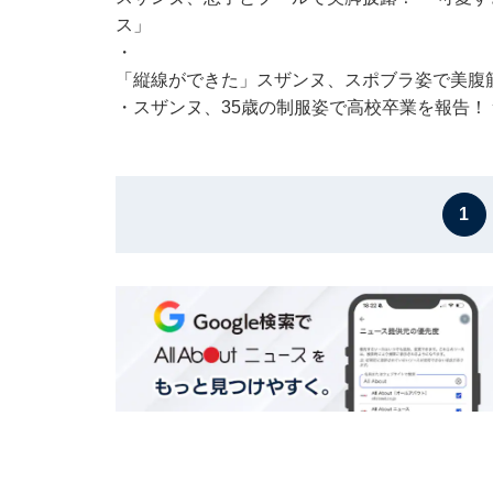
ス」
・
「縦線ができた」スザンヌ、スポブラ姿で美腹
・
スザンヌ、35歳の制服姿で高校卒業を報告！
1