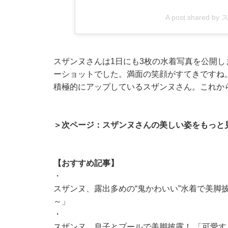
A post shared by
スザンヌさんは1日にも3枚の水着写真を公開
ーショットでした。満面の笑顔がすてきですね。こ
積極的にアップしているスザンヌさん。これか
＞次ページ：スザンヌさんの美しい姿をもっと
【おすすめ記事】
・
スザンヌ、露出多めの“鬼かわいい”水着で美脚
～」
・
スザンヌ、息子とプールで美脚披露！ 「可愛