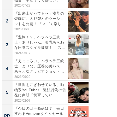
「...
「カ...
2025/07/28
2026/08/0
「出来上がってる〜」浅草の
「脚が
焼肉店、大野智とのツーショ
横川尚
2
2
ットを公開！ 「スゴく楽し
ムキな姿
そ...
刃...
2026/08/08
2026/08/0
「豊胸！？」ヘラヘラ三銃
「え、
士・ありしゃん、美乳あらわ
芸人、2
3
3
な圧巻スタイル披露！ 「スタ
エットに
イ...
2024/05/17
2026/08/0
「えっっろい」ヘラヘラ三銃
「脳がバ
士・まりな、圧巻の美バスト
装姿が話
4
4
あらわなグラビアショット公
のお父さ
開...
2023/09/29
2026/08/0
「世間をにぎわせている」動
「ちょ
物系YouTuber、違法行為の告
ってま
5
5
発に声明「飼育してい...
熊本地
...
2025/02/07
2026/08/0
「今日の目玉商品は？」毎日
「え、
変わるAmazonタイムセール
の？」8
PR
PR