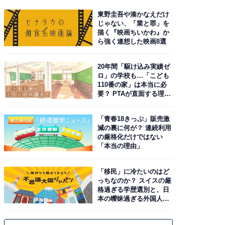
東野圭吾や湊かなえだけ
じゃない、「業と罪」を
描く『映画ちいかわ』か
ら強く連想した映画8選
20年間「駆け込み実績ゼ
ロ」の学校も…「こども
110番の家」は本当に必
要？ PTAが直面する理想
と現実
「青春18きっぷ」販売激
減の裏に何が？ 連続利用
の厳格化だけではない
「本当の理由」
「移民」に冷たいのはど
っちなのか？ スイスの厳
格過ぎる学歴選別と、日
本の曖昧過ぎる外国人政
策