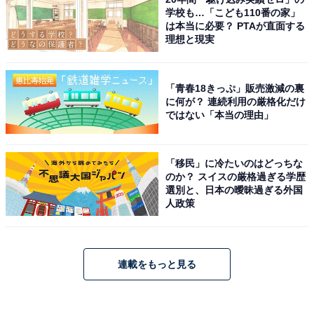
学校も…「こども110番の家」
は本当に必要？ PTAが直面する
理想と現実
「青春18きっぷ」販売激減の裏
に何が？ 連続利用の厳格化だけ
ではない「本当の理由」
「移民」に冷たいのはどっちな
のか？ スイスの厳格過ぎる学歴
選別と、日本の曖昧過ぎる外国
人政策
連載をもっと見る