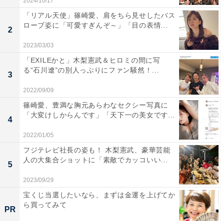
2024/10/17
「リアル天使」篠崎愛、肩をちら見せしたバス
ローブ姿に「可愛すぎんぞ～」「目の表情...
2
2023/03/03
「EXILEかと」木梨憲武＆ヒロミの間に写
る“石川遼”の別人っぷりにファン騒然！...
3
2022/09/09
篠崎愛、豊満な胸元あらわなセクシー写真に
「大変けしからんです」「天下一の美女です...
4
2022/01/05
フジテレビ社長の姿も！ 木梨憲武、豪華芸能
人の大集合ショットに「素敵でカッコいい...
5
2023/09/29
宝くじ当選したいなら、まずは金運を上げてか
ら買ってみて
PR