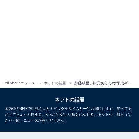
All About ニュース
ネットの話題
加藤紗里、胸元あらわな“平成ギャル”姿が「めっちゃかわいい」と話題に！ 「アメリカン風ですてきです」
ネットの話題
国内外のSNSで話題の人＆トピックをタイムリーにお届けします。知ってる
だけでちょっと得する、なんだか楽しい気分になれる、ネット発「知ら（な
きゃ）損」ニュースが盛りだくさん。