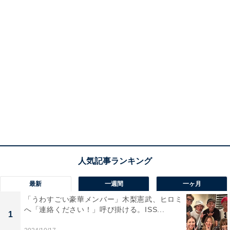
最新
一週間
一ヶ月
「うわすごい豪華メンバー」木梨憲武、ヒロミ
へ「連絡ください！」呼び掛ける。ISS...
1