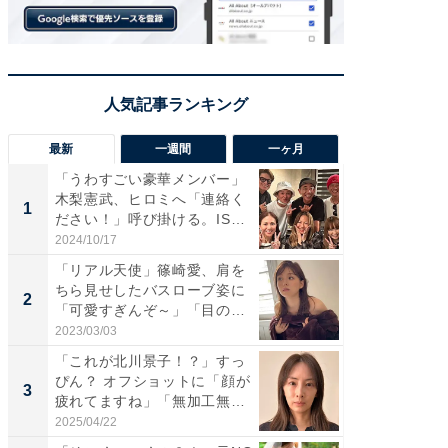
最新
一週間
一ヶ月
「うわすごい豪華メンバー」
「さす
木梨憲武、ヒロミへ「連絡く
は」高
1
1
ださい！」呼び掛ける。IS
災地を
S...
「カ...
2024/10/17
2026/08/0
「リアル天使」篠崎愛、肩を
「女の
ちら見せしたバスローブ姿に
介、バ
2
2
「可愛すぎんぞ～」「目の表
らのプレ
情...
愛...
2023/03/03
2026/08/0
「これが北川景子！？」すっ
「脚が
ぴん？ オフショットに「顔が
横川尚
3
3
疲れてますね」「無加工無
ムキな姿
表...
刃...
2025/04/22
2026/08/0