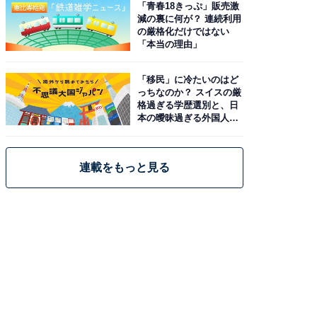
「青春18きっぷ」販売激
減の裏に何が？ 連続利用
の厳格化だけではない
「本当の理由」
「移民」に冷たいのはど
っちなのか？ スイスの厳
格過ぎる学歴選別と、日
本の曖昧過ぎる外国人政
策
連載をもっと見る