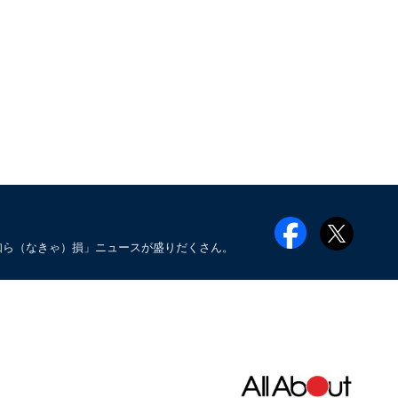
知ら（なきゃ）損」ニュースが盛りだくさん。