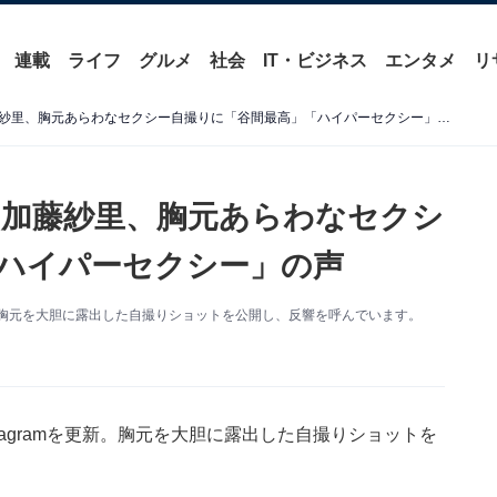
連載
ライフ
グルメ
社会
IT・ビジネス
エンタメ
リ
「目のやりばに困ります」加藤紗里、胸元あらわなセクシー自撮りに「谷間最高」「ハイパーセクシー」の声
加藤紗里、胸元あらわなセクシ
ハイパーセクシー」の声
更新。胸元を大胆に露出した自撮りショットを公開し、反響を呼んでいます。
tagramを更新。胸元を大胆に露出した自撮りショットを