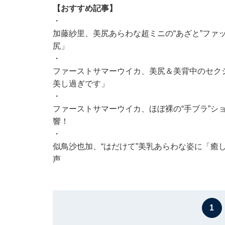
【おすすめ記事】
・
加藤紗里、美尻あらわな超ミニの“あざと”ファ
尻」
・
ファーストサマーウイカ、美尻＆美背中のセク
美し過ぎです」
・
ファーストサマーウイカ、ほぼ裸の“手ブラ”シ
響！
・
似鳥沙也加、“はだけて”美乳あらわな姿に「癒
声
1