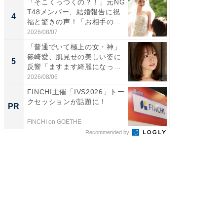
「そこくっつくの？！」元NG
「え、
T48メンバー、結婚報告に祝
芸人、2
4
4
福と驚きの声！「お相手の...
エットに
2026/08/07
2026/08/0
「普通でいて極上の女・神」
「脳がバ
篠崎愛、肌見せの美しい姿に
装姿が話
5
5
反響「ますます綺麗になって
のお父さ
い...
2026/08/06
2026/08/0
FINCHI主催「IVS2026」トー
【見城徹
クセッションが話題に！
も変わ
PR
PR
FINCHI on GOETHE
FINCHI o
Recommended by