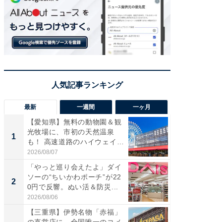
最新
一週間
一ヶ月
【愛知県】無料の動物園＆観
【兵庫
光牧場に、市初の天然温泉
ーメン
1
1
も！ 高速道路のハイウェイオ
再現した
ア...
道...
2026/08/07
2026/08/0
「やっと巡り会えたよ」ダイ
【三重
ソーの“ちいかわポーチ”が22
の直営
2
2
0円で反響。ぬい活＆防災...
ダ大判焼
伊...
2026/08/06
2026/08/0
【三重県】伊勢名物「赤福」
【千葉県