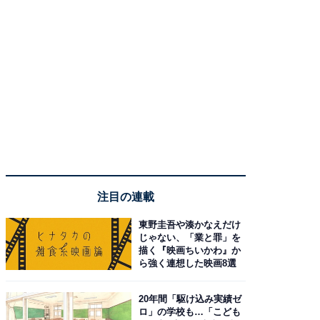
注目の連載
東野圭吾や湊かなえだけ
じゃない、「業と罪」を
描く『映画ちいかわ』か
ら強く連想した映画8選
20年間「駆け込み実績ゼ
ロ」の学校も…「こども