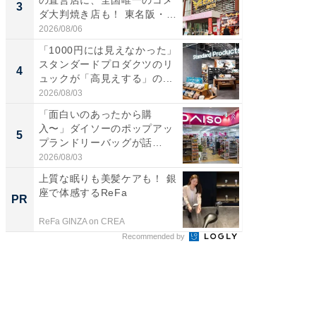
の直営店に、全国唯一のコメ
級マー
3
3
ダ大判焼き店も！ 東名阪・
ノベし
伊...
ー...
2026/08/06
2026/08/0
「1000円には見えなかった」
立山連
スタンダードプロダクツのリ
風呂に、
4
4
ュックが「高見えする」の...
層水風
帰...
2026/08/03
2026/08/0
「面白いのあったから購
「これ
入〜」ダイソーのポップアッ
ダイソ
5
5
プランドリーバッグが話
リーバ
題。“さま...
わ...
2026/08/03
2026/08/0
上質な眠りも美髪ケアも！ 銀
Amaz
座で体感するReFa
0%OF
PR
PR
ReFa GINZA on CREA
Amazon
Recommended by