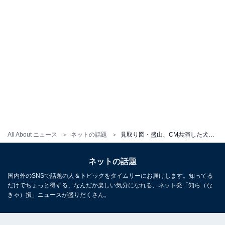
All About ニュース
ネットの話題
見取り図・盛山、CM共演した犬とのツーショットに「似すぎです」「そっくりすぎてにやける」の声
ネットの話題
国内外のSNSで話題の人＆トピックをタイムリーにお届けします。知ってる
だけでちょっと得する、なんだか楽しい気分になれる、ネット発「知ら（な
きゃ）損」ニュースが盛りだくさん。