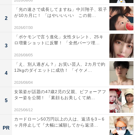
2026/08/06
「光の速さで成長してますね」中川翔子、双子
が10カ月に！ 「はやいいいい この前...
2
2026/07/30
「ポケモンで言う進化」女性タレント、25キ
ロ増量ショットに反響！ 「全然パーツ埋...
3
2026/08/05
「え、別人過ぎん？」お笑い芸人、2カ月で約
12kgのダイエットに成功！ 「イケメ...
4
2026/08/04
女装姿が話題の47歳2児の父親、ビフォーアフ
ター姿を公開！ 「素顔もお美しくて納...
5
2025/06/12
カードローン50万円以上の人は、返済を3～6
ヶ月停止して『大幅に減額してから返済...
PR