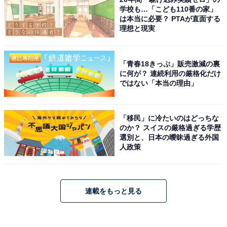
学校も…「こども110番の家」
は本当に必要？ PTAが直面する
理想と現実
「青春18きっぷ」販売激減の裏
に何が？ 連続利用の厳格化だけ
ではない「本当の理由」
「移民」に冷たいのはどっちな
のか？ スイスの厳格過ぎる学歴
選別と、日本の曖昧過ぎる外国
人政策
連載をもっと見る