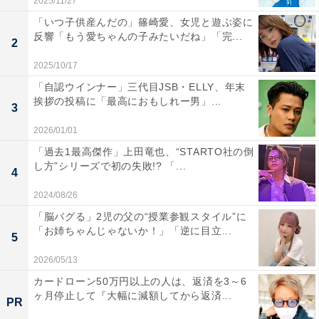
2025/11/27
「いつ子供産んだの」篠崎愛、女児と遊ぶ姿に
反響「もう愛ちゃんの子みたいだね」「完...
2
2025/10/17
「自認ウインナー」三代目JSB・ELLY、年末
挨拶の投稿に「最高におもしれー男」...
3
2026/01/01
「過去1最高傑作」上田竜也、“STARTO社の倒
し方”シリーズで初の失敗!? 「...
4
2024/08/26
「脳バグる」2児の父の“授業参観スタイル”に
「お姉ちゃんじゃないか！」「逆に目立...
5
2026/05/13
カードローン50万円以上の人は、返済を3～6
ヶ月停止して『大幅に減額してから返済...
PR