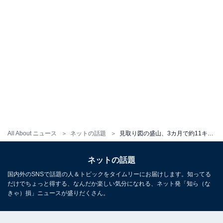
All About ニュース
ネットの話題
見取り図の盛山、3カ月で約11キロ減のダイエットに成功！ 「今の盛山さんすごくかっこよくて好きです」との声も
ネットの話題
国内外のSNSで話題の人＆トピックをタイムリーにお届けします。知ってる
だけでちょっと得する、なんだか楽しい気分になれる、ネット発「知ら（な
きゃ）損」ニュースが盛りだくさん。