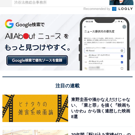
渋谷法務総合事務所
Recommended by
注目の連載
東野圭吾や湊かなえだけじゃな
い、「業と罪」を描く『映画ち
いかわ』から強く連想した映画
8選
20年間「駆け込み実績ゼロ」の