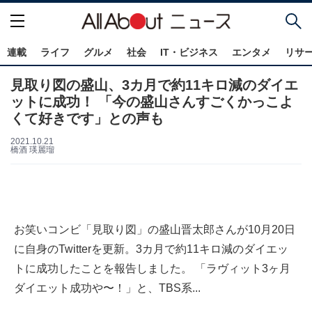
連載
ライフ
グルメ
社会
IT・ビジネス
エンタメ
リサ
見取り図の盛山、3カ月で約11キロ減のダイエ
ットに成功！ 「今の盛山さんすごくかっこよ
くて好きです」との声も
2021.10.21
橋酒 瑛麗瑠
お笑いコンビ「見取り図」の盛山晋太郎さんが10月20日
に自身のTwitterを更新。3カ月で約11キロ減のダイエッ
トに成功したことを報告しました。 「ラヴィット3ヶ月
ダイエット成功や〜！」と、TBS系...