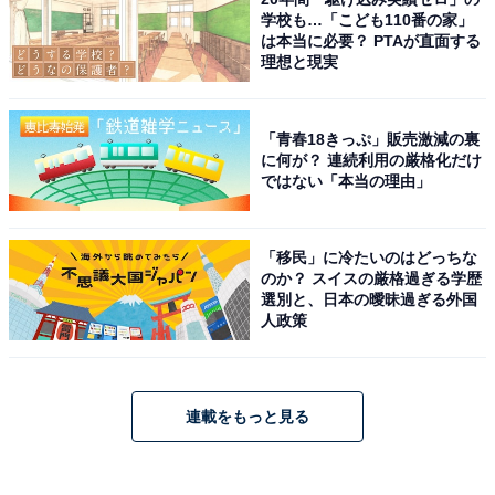
学校も…「こども110番の家」
は本当に必要？ PTAが直面する
理想と現実
「青春18きっぷ」販売激減の裏
に何が？ 連続利用の厳格化だけ
ではない「本当の理由」
「移民」に冷たいのはどっちな
のか？ スイスの厳格過ぎる学歴
選別と、日本の曖昧過ぎる外国
人政策
連載をもっと見る