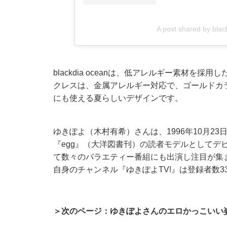
A post shared by bla
blackdia oceanは、低アレルギー素材
クレスは、金属アレルギー対応で、ゴールドカ
にも使える夏らしいデザインです。
ゆきぽよ（木村有希）さんは、1996年10月2
『egg』（大洋図書刊）の読者モデルとしてデ
て数々のバラエティー番組にも出演し注目が集まっ
自身のチャンネル『ゆきぽよTV!』は登録者数
＞次のページ：ゆきぽよさんのエロかっこいい