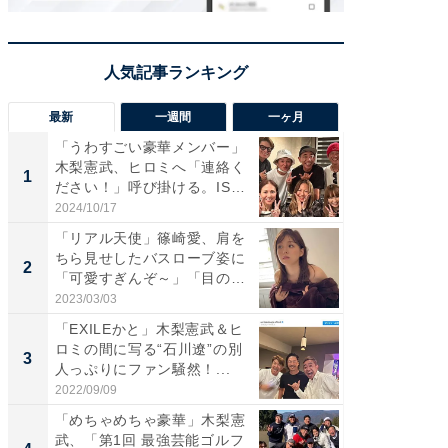
最新
一週間
一ヶ月
「うわすごい豪華メンバー」
「さす
木梨憲武、ヒロミへ「連絡く
は」高
1
1
ださい！」呼び掛ける。IS
災地を
S...
「カ...
2024/10/17
2026/08/0
「リアル天使」篠崎愛、肩を
「女の
ちら見せしたバスローブ姿に
介、バ
2
2
「可愛すぎんぞ～」「目の表
らのプレ
情...
愛...
2023/03/03
2026/08/0
「EXILEかと」木梨憲武＆ヒ
「脚が
ロミの間に写る“石川遼”の別
横川尚
3
3
人っぷりにファン騒然！...
ムキな姿
刃...
2022/09/09
2026/08/0
「めちゃめちゃ豪華」木梨憲
「え、
武、「第1回 最強芸能ゴルフ
芸人、2