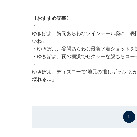
【おすすめ記事】
・
ゆきぽよ、胸元あらわなツインテール姿に「表
いね」
・
ゆきぽよ、谷間あらわな最新水着ショットを
・
ゆきぽよ、夜の横浜でセクシーな腹ちらコー
・
ゆきぽよ、ディズニーで“地元の推しギャル”と
壊れる…」
1