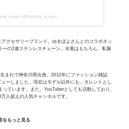
ckdia_ocean (@blackdia_ocean)
を採用したアクセサリーブランド。ゆきぽよさんとのコラボネッ
ラーの2連ステンレスチェーン。水着はもちろん、私服
3日生まれで神奈川県出身。2012年にファッション雑誌
ビューしました。現在はモデル以外にも、タレントとし
ています。また、YouTuberとしても活動しており、
33万人超えの人気チャンネルです。
姿をもっと見る