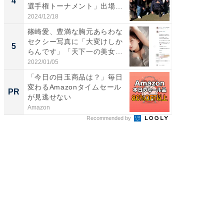
4
4
選手権トーナメント」出場
エットに
メ...
2024/12/18
2026/08/0
篠崎愛、豊満な胸元あらわな
「脳がバ
セクシー写真に「大変けしか
装姿が話
5
5
らんです」「天下一の美女で
のお父さ
す...
2022/01/05
2026/08/0
「今日の目玉商品は？」毎日
【銀座】
変わるAmazonタイムセール
の贅沢
PR
PR
が見逃せない
Amazon
ReFa GIN
Recommended by