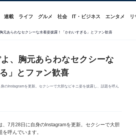
連載
ライフ
グルメ
社会
IT・ビジネス
エンタメ
リ
胸元あらわなセクシーな水着姿披露！「かわいすぎる」とファン歓喜
ぽよ、胸元あらわなセクシーな
る」とファン歓喜
のInstagramを更新。セクシーで大胆なビキニ姿を披露し、話題を呼ん
月28日に自身のInstagramを更新。セクシーで大胆
題を呼んでいます。