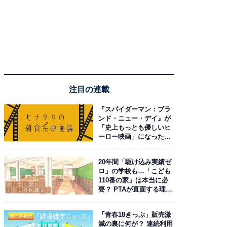
注目の連載
『スパイダーマン：ブラ
ンド・ニュー・デイ』が
「史上もっとも優しいヒ
ーロー映画」になった理
由。予習したい作品は？
20年間「駆け込み実績ゼ
ロ」の学校も…「こども
110番の家」は本当に必
要？ PTAが直面する理想
と現実
「青春18きっぷ」販売激
減の裏に何が？ 連続利用