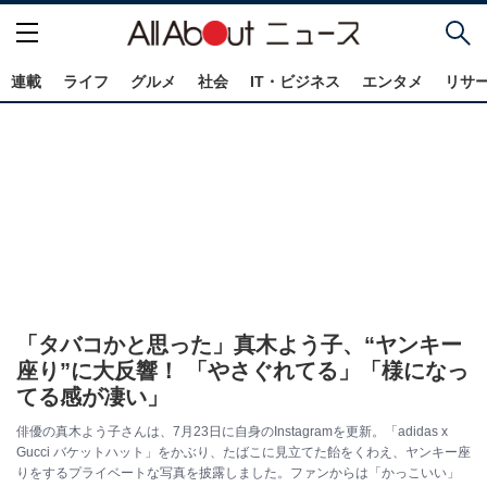
連載
ライフ
グルメ
社会
IT・ビジネス
エンタメ
リサ
「タバコかと思った」真木よう子、“ヤンキー
座り”に大反響！ 「やさぐれてる」「様になっ
てる感が凄い」
俳優の真木よう子さんは、7月23日に自身のInstagramを更新。「adidas x
Gucci バケットハット」をかぶり、たばこに見立てた飴をくわえ、ヤンキー座
りをするプライベートな写真を披露しました。ファンからは「かっこいい」