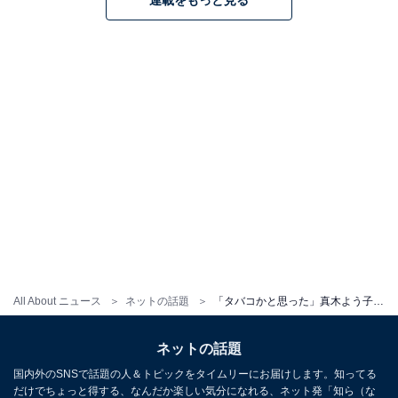
連載をもっと見る
All About ニュース
ネットの話題
「タバコかと思った」真木よう子、“ヤンキー座り”に大反響！ 「やさぐれてる」「様になってる感が凄い」
ネットの話題
国内外のSNSで話題の人＆トピックをタイムリーにお届けします。知ってる
だけでちょっと得する、なんだか楽しい気分になれる、ネット発「知ら（な