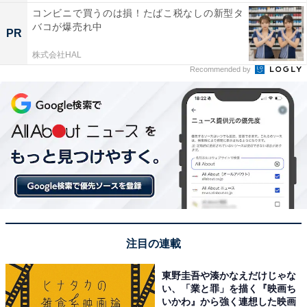
コンビニで買うのは損！たばこ税なしの新型タ
バコが爆売れ中
PR
株式会社HAL
Recommended by
注目の連載
東野圭吾や湊かなえだけじゃな
い、「業と罪」を描く『映画ち
いかわ』から強く連想した映画