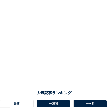
最新
一週間
一ヶ月