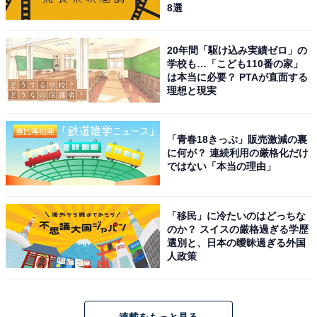
8選
20年間「駆け込み実績ゼロ」の
学校も…「こども110番の家」
は本当に必要？ PTAが直面する
理想と現実
「青春18きっぷ」販売激減の裏
に何が？ 連続利用の厳格化だけ
ではない「本当の理由」
「移民」に冷たいのはどっちな
のか？ スイスの厳格過ぎる学歴
選別と、日本の曖昧過ぎる外国
人政策