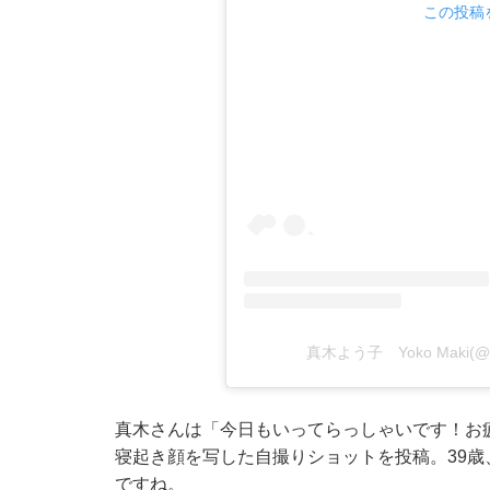
この投稿を
真木よう子 Yoko Maki(@y
真木さんは「今日もいってらっしゃいです！お疲
寝起き顔を写した自撮りショットを投稿。39
ですね。