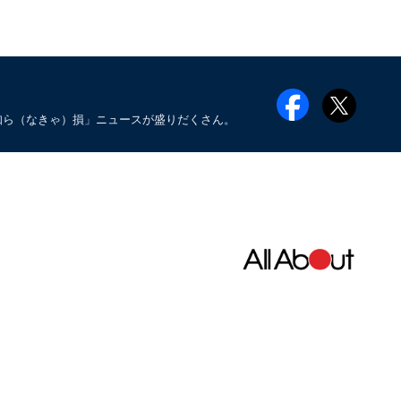
知ら（なきゃ）損」ニュースが盛りだくさん。