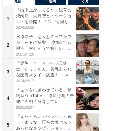
最新
一週間
一ヶ月
「出来上がってる〜」浅草の
「さす
焼肉店、大野智とのツーショ
は」高
1
1
ットを公開！ 「スゴく楽し
災地を
そ...
「カ...
2026/08/08
2026/08/0
水原希子、恋人とのラブラブ
「脚が
ショットに反響！ 交際3年も
横川尚
2
2
報告「幸せそうで嬉しい」
ムキな姿
「...
刃...
2025/07/28
2026/08/0
「豊胸！？」ヘラヘラ三銃
「え、
士・ありしゃん、美乳あらわ
芸人、2
3
3
な圧巻スタイル披露！ 「スタ
エットに
イ...
2024/05/17
2026/08/0
「世間をにぎわせている」動
「脳がバ
物系YouTuber、違法行為の告
装姿が話
4
4
発に声明「飼育してい...
のお父さ
2025/02/07
2026/08/0
「えっっろい」ヘラヘラ三銃
「ちょ
士・まりな、圧巻の美バスト
ってま
5
5
あらわなグラビアショット公
熊本地