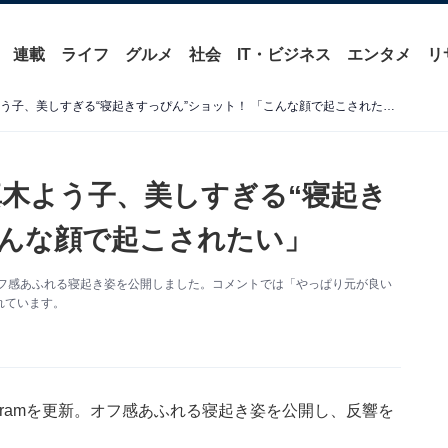
連載
ライフ
グルメ
社会
IT・ビジネス
エンタメ
リ
「シミ一つない」39歳・真木よう子、美しすぎる“寝起きすっぴん”ショット！ 「こんな顔で起こされたい」
真木よう子、美しすぎる“寝起き
こんな顔で起こされたい」
新。オフ感あふれる寝起き姿を公開しました。コメントでは「やっぱり元が良い
れています。
agramを更新。オフ感あふれる寝起き姿を公開し、反響を