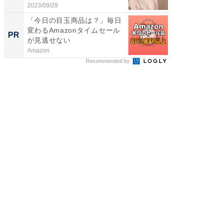
開...
...
2023/09/29
2026/08/0
「今日の目玉商品は？」毎日
「え、
変わるAmazonタイムセール
の？」8
PR
PR
が見逃せない
場！Ama
Amazon
Amazon
Recommended by