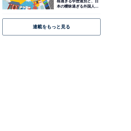
格過ぎる学歴選別と、日
本の曖昧過ぎる外国人政
策
連載をもっと見る