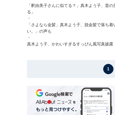
「釈由美子さんに似てる？」真木よう子、昔の
る」
・
「さよなら金髪」真木よう子、脱金髪で落ち着
い。」の声も
・
真木よう子、かわいすぎるすっぴん風写真披露
1