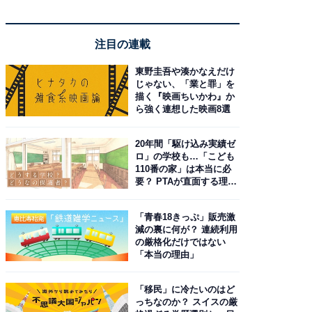
注目の連載
東野圭吾や湊かなえだけ
じゃない、「業と罪」を
描く『映画ちいかわ』か
ら強く連想した映画8選
20年間「駆け込み実績ゼ
ロ」の学校も…「こども
110番の家」は本当に必
要？ PTAが直面する理想
と現実
「青春18きっぷ」販売激
減の裏に何が？ 連続利用
の厳格化だけではない
「本当の理由」
「移民」に冷たいのはど
っちなのか？ スイスの厳