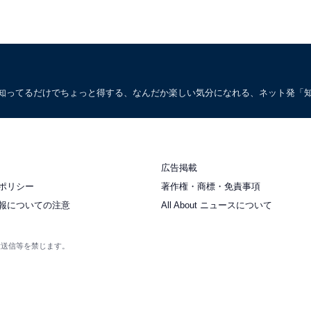
。知ってるだけでちょっと得する、なんだか楽しい気分になれる、ネット発「
広告掲載
ポリシー
著作権・商標・免責事項
報についての注意
All About ニュースについて
衆送信等を禁じます。