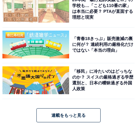
学校も…「こども110番の家」
は本当に必要？ PTAが直面する
理想と現実
「青春18きっぷ」販売激減の裏
に何が？ 連続利用の厳格化だけ
ではない「本当の理由」
「移民」に冷たいのはどっちな
のか？ スイスの厳格過ぎる学歴
選別と、日本の曖昧過ぎる外国
人政策
連載をもっと見る