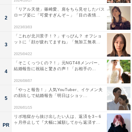
2024/10/17
「リアル天使」篠崎愛、肩をちら見せしたバス
ローブ姿に「可愛すぎんぞ～」「目の表情...
2
2023/03/03
「これが北川景子！？」すっぴん？ オフショ
ットに「顔が疲れてますね」「無加工無表...
3
2025/04/22
「そこくっつくの？！」元NGT48メンバー、
結婚報告に祝福と驚きの声！「お相手の...
4
2026/08/07
「やっと報告！」人気YouTuber、イケメン夫
の顔出しで結婚報告「明日はショッ...
5
2026/01/15
リボ地獄から抜け出したい人は、返済を3～6
ヶ月停止して『大幅に減額してから返済す...
PR