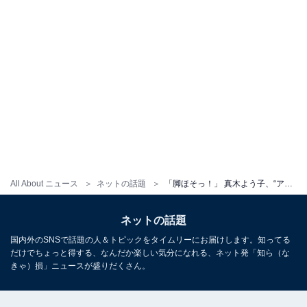
All About ニュース
ネットの話題
「脚ほそっ！」 真木よう子、“アディダス×グッチ”コラボジャージで美スタイル披露！ 「可愛くて可愛くて震えた」
ネットの話題
国内外のSNSで話題の人＆トピックをタイムリーにお届けします。知ってる
だけでちょっと得する、なんだか楽しい気分になれる、ネット発「知ら（な
きゃ）損」ニュースが盛りだくさん。