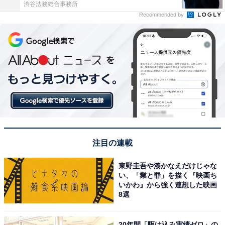
渋谷法務総合事務所
Recommended by
注目の連載
東野圭吾や湊かなえだけじゃな
い、「業と罪」を描く『映画ち
いかわ』から強く連想した映画
8選
20年間「駆け込み実績ゼロ」の