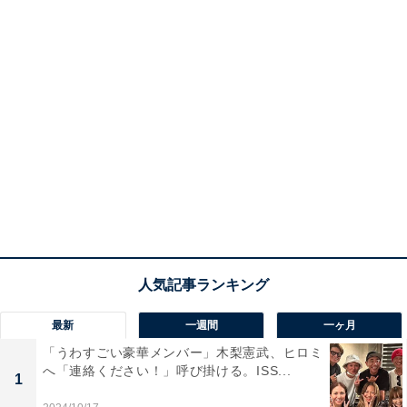
最新
一週間
一ヶ月
「うわすごい豪華メンバー」木梨憲武、ヒロミ
へ「連絡ください！」呼び掛ける。ISS...
1