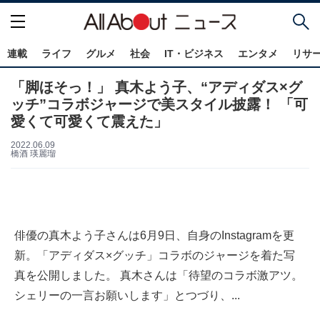
連載
ライフ
グルメ
社会
IT・ビジネス
エンタメ
リサ
「脚ほそっ！」 真木よう子、“アディダス×グ
ッチ”コラボジャージで美スタイル披露！ 「可
愛くて可愛くて震えた」
2022.06.09
橋酒 瑛麗瑠
俳優の真木よう子さんは6月9日、自身のInstagramを更
新。「アディダス×グッチ」コラボのジャージを着た写
真を公開しました。 真木さんは「待望のコラボ激アツ。
シェリーの一言お願いします」とつづり、...