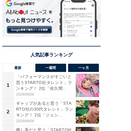
最新
一週間
一ヶ月
「パフォーマンスがすごいと
「癒し系
思うSTARTO社タレント」ラ
タレント
1
1
ンキング！ 2位「佐久間...
「井ノ原
2026/08/06
2026/08/0
ギャップがあると思う「STA
ギャップ
RTO社の30代タレント」ラン
RTO社
2
2
キング！ 2位「ジェシ...
キング！
2026/08/06
2026/08/0
癒し系だと思う「STARTO社
癒し系だ