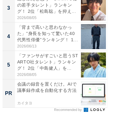
の若手タレント」ランキン
の若手
3
3
グ！ 2位「松島聡」を抑え...
グ！ 2
2026/08/05
2026/08/0
「背まで高いと思わなかっ
「世界で
た」“身長を知って驚いた40
ARTO
4
4
代男性俳優”ランキング！ 1...
グ！ 2
2026/06/13
2026/08/0
「ファンサがすごいと思うST
スタイ
ARTO社タレント」ランキン
ニア」ラ
5
5
グ！ 2位「中島健人」を...
我（ACE
2026/08/05
2026/08/0
会議の録音を置くだけ。AIで
団地フ
議事録作成を自動化する方法
る？ 掘
PR
PR
カイタヨ
UR都市機
Recommended by