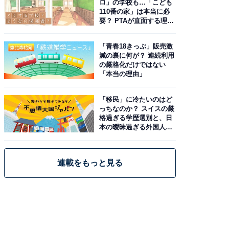
ロ」の学校も…「こども
110番の家」は本当に必
要？ PTAが直面する理想
と現実
「青春18きっぷ」販売激
減の裏に何が？ 連続利用
の厳格化だけではない
「本当の理由」
「移民」に冷たいのはど
っちなのか？ スイスの厳
格過ぎる学歴選別と、日
本の曖昧過ぎる外国人政
策
連載をもっと見る