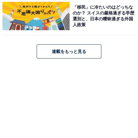
・
「移民」に冷たいのはどっちな
関西の高校生が選ぶ「志願したい大学（理系）」ランキ
のか？ スイスの厳格過ぎる学歴
選別と、日本の曖昧過ぎる外国
ング！ 3位「大阪市立大学」、2位「神戸大学」、1位
人政策
は？
・
関西の高校生が「志願したい大学（文系）」ランキン
連載をもっと見る
グ！ 3位「同志社大学」、2位「関西学院大学」、1位は2
年連続で…
・
人事担当者から見た「就職力の高い大学」ランキング！
総合2位は名古屋大学、1位は？
・
高校生約11.4万人が選ぶ「大学人気ランキング」 国立2
位は「筑波大学」、1位は？