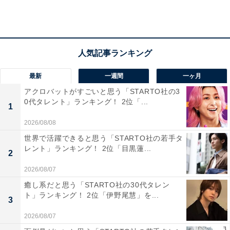
最新
一週間
一ヶ月
アクロバットがすごいと思う「STARTO社の3
0代タレント」ランキング！ 2位「...
1
第2位：近畿大学（14.8％）
2026/08/08
2位は、「近畿大学」です。
世界で活躍できると思う「STARTO社の若手タ
レント」ランキング！ 2位「目黒蓮...
2
15学部、49学科に加え、短大や通信大学まで擁する、西
2026/08/07
日本最大規模の総合大学です。6つのキャンパスと水産
癒し系だと思う「STARTO社の30代タレン
研究所、原子力研究所といった研究施設を持ち、充実し
ト」ランキング！ 2位「伊野尾慧」を...
3
た教育環境が整っています。近年の研究成果や実学志向
2026/08/07
の姿勢が評価され、9年連続で志願者数日本一にも。