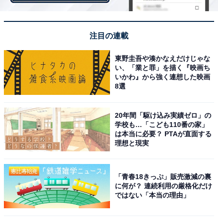
1位は、2位と0.2ポイント差で「関西大学」が獲得。調査
開始以来、15年連続の1位となっています。
注目の連載
1886年に関西法律大学として開校し、2009年に外国語学
部、2010年には人間健康学部、社会安全学部を設置し、
東野圭吾や湊かなえだけじゃな
い、「業と罪」を描く『映画ち
2022年7月現在13学部で運営されています。ルーツにも
いかわ』から強く連想した映画
ある法学部や経済学部を筆頭に、文学部や商学部なども
8選
人気の学部。特に文学部は、大阪府内でも設置している
大学が少なく、希少な存在として関西大を引っ張る存在
20年間「駆け込み実績ゼロ」の
学校も…「こども110番の家」
になっているようです。
は本当に必要？ PTAが直面する
理想と現実
＞20位までの全ランキング結果を見る
「青春18きっぷ」販売激減の裏
に何が？ 連続利用の厳格化だけ
ではない「本当の理由」
【おすすめ記事】