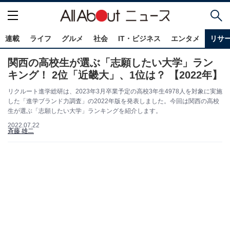
連載
ライフ
グルメ
社会
IT・ビジネス
エンタメ
リサ
関西の高校生が選ぶ「志願したい大学」ラン
キング！ 2位「近畿大」、1位は？ 【2022年】
リクルート進学総研は、2023年3月卒業予定の高校3年生4978人を対象に実施
した「進学ブランド力調査」の2022年版を発表しました。今回は関西の高校
生が選ぶ「志願したい大学」ランキングを紹介します。
2022.07.22
斉藤 雄二