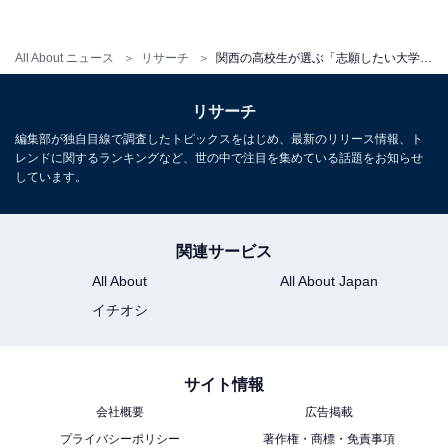
【関連リンク】
・
プレスリリース
All About ニュース
リサーチ
関西の高校生が選ぶ「志願したい大学」ランキング！ 2位「近畿大」、1位は？ 【2022年】
リサーチ
編集部が独自目線で調査したトピックスをはじめ、最新のリリース情報、ト
レンドに関するランキングなど、世の中で注目を集めている話題をお知らせ
しています。
関連サービス
All About
All About Japan
イチオシ
サイト情報
会社概要
広告掲載
1
2
3
4
5
6
プライバシーポリシー
著作権・商標・免責事項