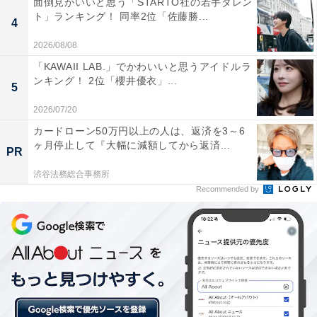
面倒見がいいと思う「STARTO社の若手タレン
ト」ランキング！ 同率2位「佐藤勝...
4
2026/08/08
「KAWAII LAB.」でかわいいと思うアイドルラ
ンキング！ 2位「櫻井優衣」...
5
2026/07/20
カードローン50万円以上の人は、返済を3～6
ヶ月停止して『大幅に減額してから返済...
PR
渋谷法務総合事務所
Recommended by
第1位：関西大学（15.0％）