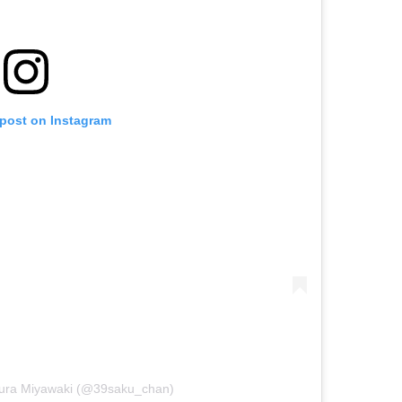
 post on Instagram
kura Miyawaki (@39saku_chan)