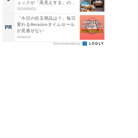
ュックが「高見えする」の...
は和の
が...
2026/08/03
2026/08/0
「今日の目玉商品は？」毎日
【銀座】
変わるAmazonタイムセール
の贅沢
PR
PR
が見逃せない
Amazon
ReFa GIN
Recommended by