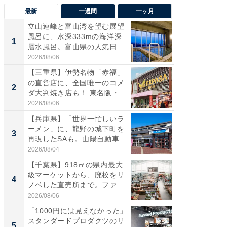
最新
一週間
一ヶ月
立山連峰と富山湾を望む展望
【兵庫
風呂に、水深333mの海洋深
ーメン
1
1
層水風呂。富山県の人気日
再現した
帰...
道...
2026/08/06
2026/08/0
【三重県】伊勢名物「赤福」
【三重
の直営店に、全国唯一のコメ
「鈴鹿天
2
2
ダ大判焼き店も！ 東名阪・
は100
伊...
2026/08/06
2026/08/0
【兵庫県】「世界一忙しいラ
ステラ
ーメン」に、龍野の城下町を
詰め放題
3
3
再現したSAも。山陽自動車
00円で「
道...
2026/08/04
2026/08/0
【千葉県】918㎡の県内最大
「ミニオ
級マーケットから、廃校をリ
ッグ！ 
4
4
ノベした直売所まで。ファ
ど、夏限
ー...
2026/08/06
2026/08/0
「1000円には見えなかった」
【埼玉
スタンダードプロダクツのリ
「行田天
5
5