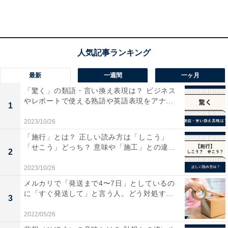
ビデオのほか、Netflix、Disney+といった人気の動画配信
サービスにも対応しており、好きなコンテンツを好きな
だけ楽しめます。
＞Amazonで見る
最新
一週間
一ヶ月
「驚く」の類語・言い換え表現は？ ビジネス
やレポートで使える熟語や英語表現をアナ...
1
2023/10/26
「施行」とは？ 正しい読み方は「しこう」
「せこう」どっち？ 意味や「施工」との違...
2
2023/10/26
メルカリで「発送まで4〜7日」としているの
に「すぐ発送して」と言う人。どう対処す...
3
2022/05/26