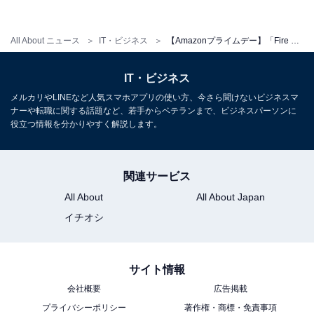
All About ニュース
IT・ビジネス
【Amazonプライムデー】「Fire HD 8」や「Echo Buds 第2世代」「Echo Dot 第3世代」など人気デバイスも特価に
Fire HD 8タブレット
（出典：Amazon）
IT・ビジネス
メルカリやLINEなど人気スマホアプリの使い方、今さら聞けないビジネスマ
AndroidをベースにしたAmazonのタブレット端末です。
ナーや転職に関する話題など、若手からベテランまで、ビジネスパーソンに
8インチHDディスプレイと2.0GHzクアッドコアプロセッ
役立つ情報を分かりやすく解説します。
サ、2GBのRAMでスムーズな操作が可能。32GBと64GB
がありますが、microSDカードにより最大1TBまで拡張
関連サービス
可能となっています。Amazonプライムのコンテンツは
All About
All About Japan
もちろん、NetflixやDAZNといった人気動画配信サービ
スも1台で楽しめます。
イチオシ
＞Amazonで見る
サイト情報
会社概要
広告掲載
プライバシーポリシー
著作権・商標・免責事項