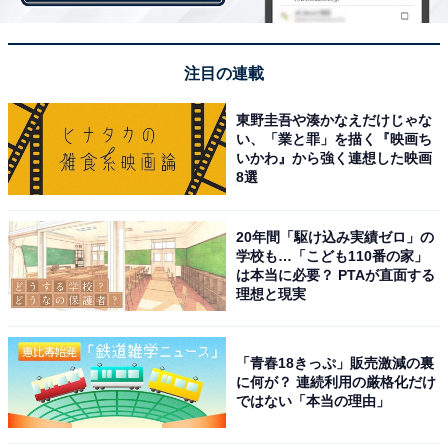
Amazonの音声認識操作「Alexa」搭載のスマートスピー
カーです。コンパクトで低価格なモデルで、寝室やリビ
注目の連載
ング、キッチンなど好きな場所に設置して使えるのが魅
力。別売りのAlexa対応家電コントローラーと組み合わ
東野圭吾や湊かなえだけじゃな
せれば、自宅のテレビやエアコンも操作可能です。
い、「業と罪」を描く『映画ち
いかわ』から強く連想した映画
8選
＞Amazonで見る
20年間「駆け込み実績ゼロ」の
学校も…「こども110番の家」
は本当に必要？ PTAが直面する
理想と現実
「青春18きっぷ」販売激減の裏
に何が？ 連続利用の厳格化だけ
ではない「本当の理由」