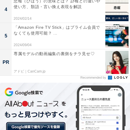
悲報（ひほう）の意味とは？ 訃報との違いや
使い方、類語・言い換え表現を解説
4
2024/02/14
「Amazon Fire TV Stick」はプライム会員で
Echo Dot 第3世代
なくても使用可能？ ...
5
2024/09/04
専属モデルの動画編集の裏側をチラ見せ♡
PR
アドビ｜CanCam.jp
Recommended by
Echo Dot 第3世代
（出典：Amazon）