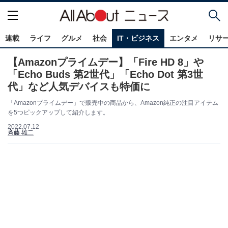
連載
ライフ
グルメ
社会
IT・ビジネス
エンタメ
リサ
【Amazonプライムデー】「Fire HD 8」や
「Echo Buds 第2世代」「Echo Dot 第3世
代」など人気デバイスも特価に
「Amazonプライムデー」で販売中の商品から、Amazon純正の注目アイテム
を5つピックアップして紹介します。
2022.07.12
斉藤 雄二