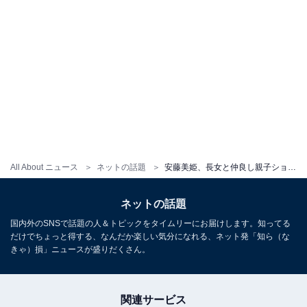
All About ニュース
ネットの話題
安藤美姫、長女と仲良し親子ショットを公開！ 「横顔そっくり」「かわいい2人」
ネットの話題
国内外のSNSで話題の人＆トピックをタイムリーにお届けします。知ってる
だけでちょっと得する、なんだか楽しい気分になれる、ネット発「知ら（な
きゃ）損」ニュースが盛りだくさん。
関連サービス