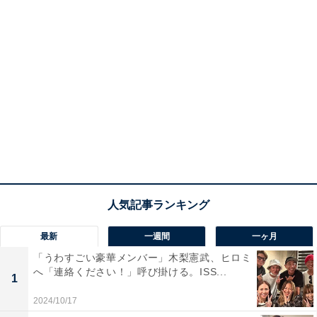
最新
一週間
一ヶ月
「うわすごい豪華メンバー」木梨憲武、ヒロミ
へ「連絡ください！」呼び掛ける。ISS...
1
2024/10/17