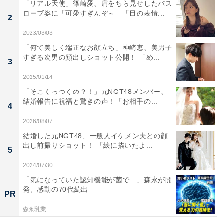
「リアル天使」篠崎愛、肩をちら見せしたバス
ローブ姿に「可愛すぎんぞ～」「目の表情...
2
2023/03/03
「何て美しく端正なお顔立ち」神崎恵、美男子
すぎる次男の顔出しショット公開！ 「め...
3
2025/01/14
「そこくっつくの？！」元NGT48メンバー、
結婚報告に祝福と驚きの声！「お相手の...
4
2026/08/07
結婚した元NGT48、一般人イケメン夫との顔
出し前撮りショット！ 「絵に描いたよ...
5
2024/07/30
「気になっていた認知機能が菌で…」森永が開
発。感動の70代続出
PR
森永乳業