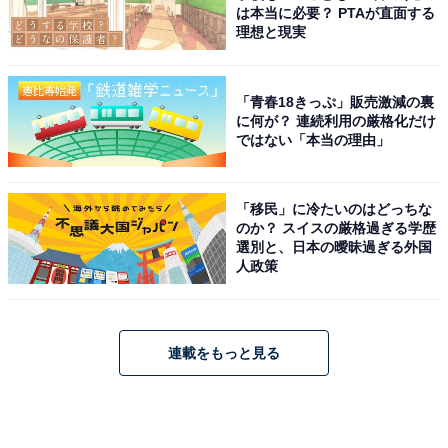
は本当に必要？ PTAが直面する
理想と現実
「青春18きっぷ」販売激減の裏
に何が？ 連続利用の厳格化だけ
ではない「本当の理由」
「移民」に冷たいのはどっちな
のか？ スイスの厳格過ぎる学歴
選別と、日本の曖昧過ぎる外国
人政策
連載をもっと見る